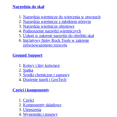
Narzędzia do skał
Narzędzia wiertnicze do wiercenia w otworach
Narzędzia wiertnicze z młotkiem górnym
Narzędzia wiertnicze obrotowe
Podnoszenie narzędzi wiertniczych
Usługi w zakresie narzędzi do obróbki skał
Inicjatywy firmy Rock Tools w zakresie
zrównoważonego rozwoju
Ground Support
Kotwy i liny kotwiące
Siatka
Środki chemiczne i zaprawy
Drążenie tuneli i GeoTech
Części i komponenty
Części
Komponenty składowe
Ulepszenia
Wysięgniki i posuwy