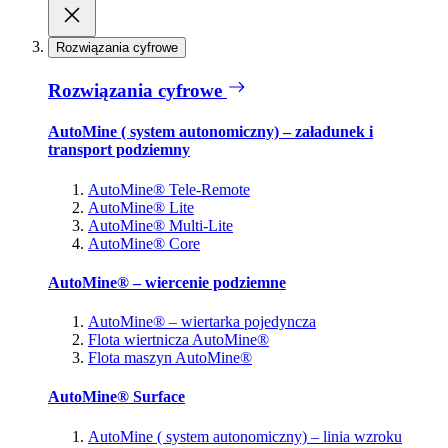
Rozwiązania cyfrowe
Rozwiązania cyfrowe
AutoMine ( system autonomiczny) – załadunek i
transport podziemny
AutoMine® Tele-Remote
AutoMine® Lite
AutoMine® Multi-Lite
AutoMine® Core
AutoMine® – wiercenie podziemne
AutoMine® – wiertarka pojedyncza
Flota wiertnicza AutoMine®
Flota maszyn AutoMine®
AutoMine® Surface
AutoMine ( system autonomiczny) – linia wzroku