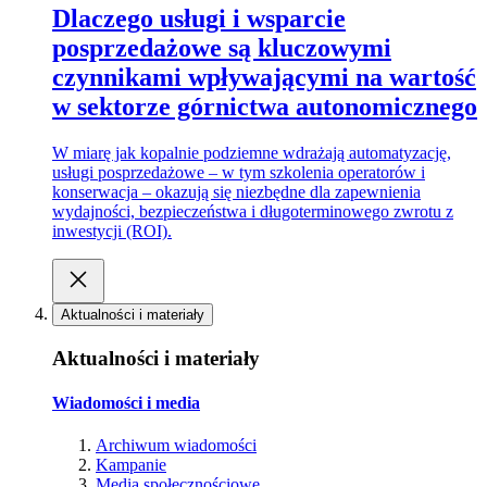
Dlaczego usługi i wsparcie
posprzedażowe są kluczowymi
czynnikami wpływającymi na wartość
w sektorze górnictwa autonomicznego
W miarę jak kopalnie podziemne wdrażają automatyzację,
usługi posprzedażowe – w tym szkolenia operatorów i
konserwacja – okazują się niezbędne dla zapewnienia
wydajności, bezpieczeństwa i długoterminowego zwrotu z
inwestycji (ROI).
Aktualności i materiały
Aktualności i materiały
Wiadomości i media
Archiwum wiadomości
Kampanie
Media społecznościowe