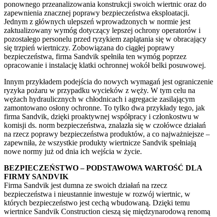
ponownego przeanalizowania konstrukcji swoich wiertnic oraz do
zapewnienia znacznej poprawy bezpieczeństwa eksploatacji.
Jednym z głównych ulepszeń wprowadzonych w normie jest
zaktualizowany wymóg dotyczący lepszej ochrony operatorów i
pozostałego personelu przed ryzykiem zaplątania się w obracający
się trzpień wiertniczy. Zobowiązana do ciągłej poprawy
bezpieczeństwa, firma Sandvik spełniła ten wymóg poprzez
opracowanie i instalację klatki ochronnej wokół belki posuwowej.
Innym przykładem podejścia do nowych wymagań jest ograniczenie
ryzyka pożaru w przypadku wycieków z węży. W tym celu na
wężach hydraulicznych w chłodnicach i agregacie zasilającym
zamontowano osłony ochronne. To tylko dwa przykłady tego, jak
firma Sandvik, dzięki proaktywnej współpracy i członkostwu w
komisji ds. norm bezpieczeństwa, znalazła się w czołówce działań
na rzecz poprawy bezpieczeństwa produktów, a co najważniejsze –
zapewniła, że wszystkie produkty wiertnicze Sandvik spełniają
nowe normy już od dnia ich wejścia w życie.
BEZPIECZEŃSTWO – PODSTAWOWA WARTOŚĆ DLA
FIRMY SANDVIK
Firma Sandvik jest dumna ze swoich działań na rzecz
bezpieczeństwa i nieustannie inwestuje w rozwój wiertnic, w
których bezpieczeństwo jest cechą wbudowaną. Dzięki temu
wiertnice Sandvik Construction cieszą się międzynarodową renomą