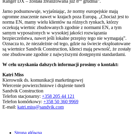
Ranger DX – została zrealizowana już 8
grudnia”.
Jarno podsumowuje, wyjaśniając, że normy europejskie mają
ogromne znaczenie nawet w krajach poza Europą. „Chociaż jest to
norma EN, mamy wielu klientów na różnych rynkach, którzy
oczekują wiertnic zbudowanych zgodnie z normami EN, a tym
samym wyposażonych w wysokiej jakości rozwiązania
bezpieczeństwa, nawet jeśli lokalne przepisy tego nie wymagają”.
Oznacza to, że niezależnie od tego, gdzie na świecie eksploatowane
są wiertnice Sandvik Construction, klienci mają pewność, że zostały
one zbudowane zgodnie z najwyższymi dostępnymi standardami.
W celu uzyskania dalszych informacji prosimy o kontakt:
Katri Miss
Kierownik ds. komunikacji marketingowej
Wiercenie powierzchniowe i drążenie tuneli
Sandvik Construction
Telefon stacjonarny:
+358 205 44 121
Telefon komórkowy:
+358 50 360 9969
E-mail:
katri.miss@sandvik.com
Strona główna