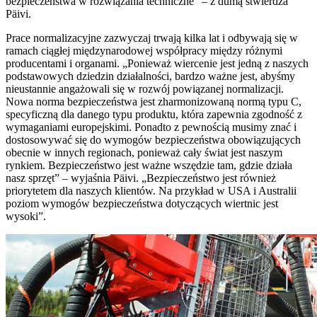
bezpieczeństwa w rozwiązania techniczne” – z dumą stwierdza
Päivi.
Prace normalizacyjne zazwyczaj trwają kilka lat i odbywają się w
ramach ciągłej międzynarodowej współpracy między różnymi
producentami i organami. „Ponieważ wiercenie jest jedną z naszych
podstawowych dziedzin działalności, bardzo ważne jest, abyśmy
nieustannie angażowali się w rozwój powiązanej normalizacji.
Nowa norma bezpieczeństwa jest zharmonizowaną normą typu C,
specyficzną dla danego typu produktu, która zapewnia zgodność z
wymaganiami europejskimi. Ponadto z pewnością musimy znać i
dostosowywać się do wymogów bezpieczeństwa obowiązujących
obecnie w innych regionach, ponieważ cały świat jest naszym
rynkiem. Bezpieczeństwo jest ważne wszędzie tam, gdzie działa
nasz sprzęt” – wyjaśnia Päivi. „Bezpieczeństwo jest również
priorytetem dla naszych klientów. Na przykład w USA i Australii
poziom wymogów bezpieczeństwa dotyczących wiertnic jest
wysoki”.