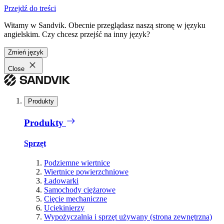
Przejdź do treści
Witamy w Sandvik. Obecnie przeglądasz naszą stronę w języku
angielskim. Czy chcesz przejść na inny język?
Zmień język
Close
Produkty
Produkty
Sprzęt
Podziemne wiertnice
Wiertnice powierzchniowe
Ładowarki
Samochody ciężarowe
Cięcie mechaniczne
Uciekinierzy
Wypożyczalnia i sprzęt używany (strona zewnętrzna)