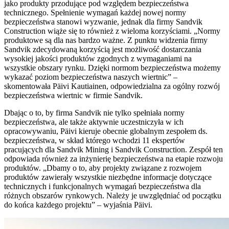
jako produkty przodujące pod względem bezpieczeństwa
technicznego. Spełnienie wymagań każdej nowej normy
bezpieczeństwa stanowi wyzwanie, jednak dla firmy Sandvik
Construction wiąże się to również z wieloma korzyściami. „Normy
produktowe są dla nas bardzo ważne. Z punktu widzenia firmy
Sandvik zdecydowaną korzyścią jest możliwość dostarczania
wysokiej jakości produktów zgodnych z wymaganiami na
wszystkie obszary rynku. Dzięki normom bezpieczeństwa możemy
wykazać poziom bezpieczeństwa naszych wiertnic” –
skomentowała Päivi Kautiainen, odpowiedzialna za ogólny rozwój
bezpieczeństwa wiertnic w firmie Sandvik.
Dbając o to, by firma Sandvik nie tylko spełniała normy
bezpieczeństwa, ale także aktywnie uczestniczyła w ich
opracowywaniu, Päivi kieruje obecnie globalnym zespołem ds.
bezpieczeństwa, w skład którego wchodzi 11 ekspertów
pracujących dla Sandvik Mining i Sandvik Construction. Zespół ten
odpowiada również za inżynierię bezpieczeństwa na etapie rozwoju
produktów. „Dbamy o to, aby projekty związane z rozwojem
produktów zawierały wszystkie niezbędne informacje dotyczące
technicznych i funkcjonalnych wymagań bezpieczeństwa dla
różnych obszarów rynkowych. Należy je uwzględniać od początku
do końca każdego projektu” – wyjaśnia Päivi.