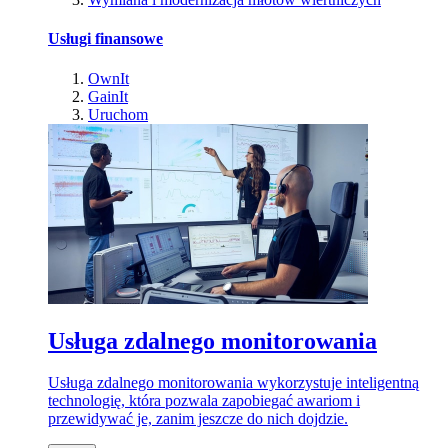
Usługi finansowe
OwnIt
GainIt
Uruchom
Usługa zdalnego monitorowania
Usługa zdalnego monitorowania wykorzystuje inteligentną
technologię, która pozwala zapobiegać awariom i
przewidywać je, zanim jeszcze do nich dojdzie.