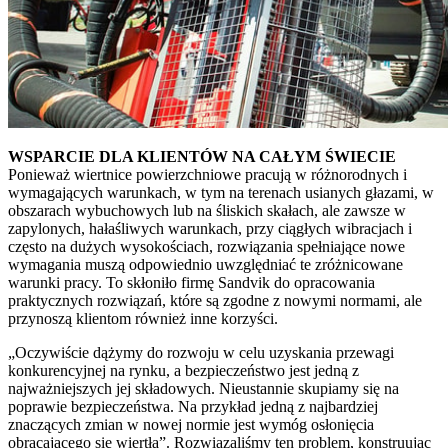
WSPARCIE DLA KLIENTÓW NA CAŁYM ŚWIECIE
Ponieważ wiertnice powierzchniowe pracują w różnorodnych i
wymagających warunkach, w tym na terenach usianych głazami, w
obszarach wybuchowych lub na śliskich skałach, ale zawsze w
zapylonych, hałaśliwych warunkach, przy ciągłych wibracjach i
często na dużych wysokościach, rozwiązania spełniające nowe
wymagania muszą odpowiednio uwzględniać te zróżnicowane
warunki pracy. To skłoniło firmę Sandvik do opracowania
praktycznych rozwiązań, które są zgodne z nowymi normami, ale
przynoszą klientom również inne korzyści.
„Oczywiście dążymy do rozwoju w celu uzyskania przewagi
konkurencyjnej na rynku, a bezpieczeństwo jest jedną z
najważniejszych jej składowych. Nieustannie skupiamy się na
poprawie bezpieczeństwa. Na przykład jedną z najbardziej
znaczących zmian w nowej normie jest wymóg osłonięcia
obracającego się wiertła”. Rozwiązaliśmy ten problem, konstruując