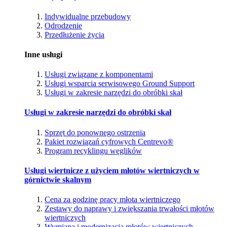
Indywidualne przebudowy
Odrodzenie
Przedłużenie życia
Inne usługi
Usługi związane z komponentami
Usługi wsparcia serwisowego Ground Support
Usługi w zakresie narzędzi do obróbki skał
Usługi w zakresie narzędzi do obróbki skał
Sprzęt do ponownego ostrzenia
Pakiet rozwiązań cyfrowych Centrevo®
Program recyklingu węglików
Usługi wiertnicze z użyciem młotów wiertniczych w
górnictwie skalnym
Cena za godzinę pracy młota wiertniczego
Zestawy do naprawy i zwiększania trwałości młotów
wiertniczych
Wymiana i modernizacja młotów wiertniczych