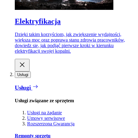
Elektryfikacja
Dzięki takim korzyściom, jak zwiększenie wydajności,
większa moc oraz poprawa stanu zdrowia pracowników,
dowiedz się, jak podjąć pierwsze kroki w kierunku
elektryfikacji swojej kopalni.
Usługi
Usługi
Usługi związane ze sprzętem
Usługi na żądanie
Umowy serwisowe
Rozszerzona Gwarancja
Remonty sprzętu