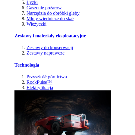
Łyżki
Gaszenie pożarów
Narzędzia do obróbki gleby
Młoty wiertnicze do skał
Wieżyczki
Zestawy i materiały eksploatacyjne
Zestawy do konserwacji
Zestawy naprawcze
Technologia
Przyszłość górnictwa
RockPulse™
Elektryfikacja