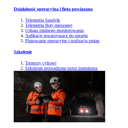
Działalność operacyjna i flota powiązana
Telemetria Sandvik
Telemetria floty mieszanej
Usługa zdalnego monitorowania
Aplikacje towarzyszące do sprzętu
Planowanie operacyjne i realizacja zmian
Szkolenie
Trenerzy cyfrowi
Szkolenie prowadzone przez instruktora