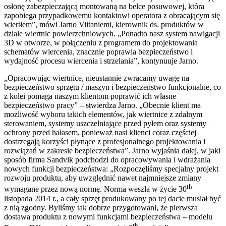
osłonę zabezpieczającą montowaną na belce posuwowej, która
zapobiega przypadkowemu kontaktowi operatora z obracającym się
wiertłem”, mówi Jarno Viitaniemi, kierownik ds. produktów w
dziale wiertnic powierzchniowych. „Ponadto nasz system nawigacji
3D w otworze, w połączeniu z programem do projektowania
schematów wiercenia, znacznie poprawia bezpieczeństwo i
wydajność procesu wiercenia i strzelania”, kontynuuje Jarno.
„Opracowując wiertnice, nieustannie zwracamy uwagę na
bezpieczeństwo sprzętu / maszyn i bezpieczeństwo funkcjonalne, co
z kolei pomaga naszym klientom poprawić ich własne
bezpieczeństwo pracy” – stwierdza Jarno. „Obecnie klient ma
możliwość wyboru takich elementów, jak wiertnice z zdalnym
sterowaniem, systemy uszczelniające przed pyłem oraz systemy
ochrony przed hałasem, ponieważ nasi klienci coraz częściej
dostrzegają korzyści płynące z profesjonalnego projektowania i
rozwiązań w zakresie bezpieczeństwa”. Jarno wyjaśnia dalej, w jaki
sposób firma Sandvik podchodzi do opracowywania i wdrażania
nowych funkcji bezpieczeństwa: „Rozpoczęliśmy specjalny projekt
rozwoju produktu, aby uwzględnić nawet najmniejsze zmiany
th
wymagane przez nową normę. Norma weszła w życie 30
listopada 2014 r., a cały sprzęt produkowany po tej dacie musiał być
z nią zgodny. Byliśmy tak dobrze przygotowani, że pierwsza
dostawa produktu z nowymi funkcjami bezpieczeństwa – modelu
th