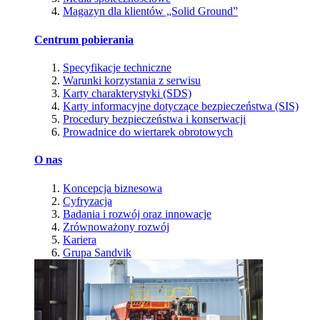
Magazyn dla klientów „Solid Ground”
Centrum pobierania
Specyfikacje techniczne
Warunki korzystania z serwisu
Karty charakterystyki (SDS)
Karty informacyjne dotyczące bezpieczeństwa (SIS)
Procedury bezpieczeństwa i konserwacji
Prowadnice do wiertarek obrotowych
O nas
Koncepcja biznesowa
Cyfryzacja
Badania i rozwój oraz innowacje
Zrównoważony rozwój
Kariera
Grupa Sandvik