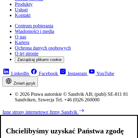
Produkty
Usługi
Kontakt
Centrum pobierania
Wiadomości i media
O nas
Kariera
Ochrona danych osobowych
O tej stronie
Zarządzaj plikami cookie
LinkedIn
Facebook
Instagram
YouTube
Zmień język
© 2026 Prawa autorskie © Sandvik AB; (publ) SE-811 81
Sandviken, Szwecja Tel. +46 (0)26 260000
Inne strony internetowe firmy Sandvik
Chcielibyśmy uzyskać Państwa zgodę