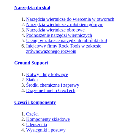
Narzędzia do skał
Narzędzia wiertnicze do wiercenia w otworach
Narzędzia wiertnicze z młotkiem górnym
Narzędzia wiertnicze obrotowe
Podnoszenie narzędzi wiertniczych
Usługi w zakresie narzędzi do obróbki skał
Inicjatywy firmy Rock Tools w zakresie
zrównoważonego rozwoju
Ground Support
Kotwy i liny kotwiące
Siatka
Środki chemiczne i zaprawy
Drążenie tuneli i GeoTech
Części i komponenty
Części
Komponenty składowe
Ulepszenia
Wysięgniki i posuwy