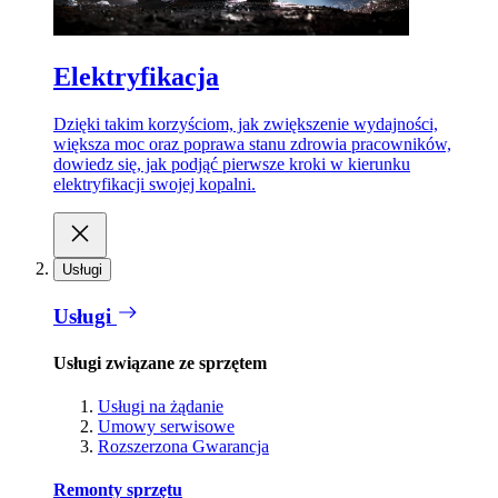
Elektryfikacja
Dzięki takim korzyściom, jak zwiększenie wydajności,
większa moc oraz poprawa stanu zdrowia pracowników,
dowiedz się, jak podjąć pierwsze kroki w kierunku
elektryfikacji swojej kopalni.
Usługi
Usługi
Usługi związane ze sprzętem
Usługi na żądanie
Umowy serwisowe
Rozszerzona Gwarancja
Remonty sprzętu