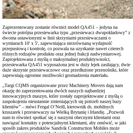
Zaprezentowany zostanie również model QA451 – jedyna na
świecie potrójna przesiewarka typu „przesiewacz dwupokładowy” z
dwoma ustawionymi w linii skrzyniami przesiewaczami o
wymiarach 10' x 5', zapewniająca niezrównaną wydajność
przepustową i kontrolę, co pozwala na uzyskanie nawet czterech
różnych rodzajów produktu oraz jednej frakcji nadwymiarowej.
Zaprojektowana z myślą o maksymalnej produktywności,
przesiewarka QA451 wyposażona jest w duży lejek zasilający, dwie
duże skrzynie przesiewaczowe oraz przedłużone przenośniki, które
zapewniają ogromne możliwości gromadzenia materiału.
„Targi CQMS organizowane przez Machinery Movers dają nam
okazję do zaprezentowania dwóch naszych najbardziej
innowacyjnych maszyn, które zostały zaprojektowane z myślą o
zaspokojeniu nieustannie zmieniających się potrzeb naszej bazy
klientów” – mówi Fergal O’Neill, kierownik ds. mobilnych
kruszarek i przesiewaczy na Wielką Brytanię i Irlandię. „Pozwoli
nam to również spotkać się z naszymi obecnymi klientami oraz
nawiązać kontakty z potencjalnymi klientami, aby omówić, w jaki
sposób zakres produktów Sandvik Construction Mobiles może