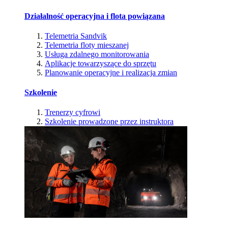
Działalność operacyjna i flota powiązana
Telemetria Sandvik
Telemetria floty mieszanej
Usługa zdalnego monitorowania
Aplikacje towarzyszące do sprzętu
Planowanie operacyjne i realizacja zmian
Szkolenie
Trenerzy cyfrowi
Szkolenie prowadzone przez instruktora