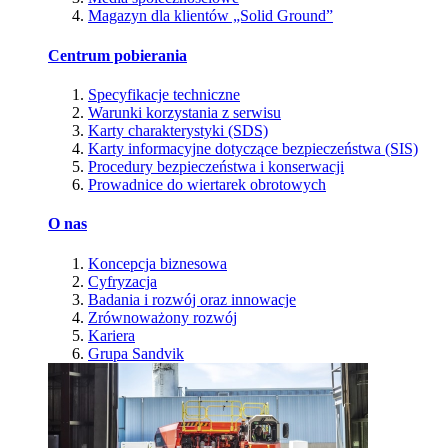
Magazyn dla klientów „Solid Ground”
Centrum pobierania
Specyfikacje techniczne
Warunki korzystania z serwisu
Karty charakterystyki (SDS)
Karty informacyjne dotyczące bezpieczeństwa (SIS)
Procedury bezpieczeństwa i konserwacji
Prowadnice do wiertarek obrotowych
O nas
Koncepcja biznesowa
Cyfryzacja
Badania i rozwój oraz innowacje
Zrównoważony rozwój
Kariera
Grupa Sandvik