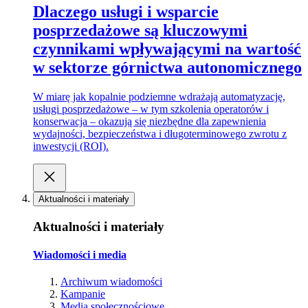
Dlaczego usługi i wsparcie
posprzedażowe są kluczowymi
czynnikami wpływającymi na wartość
w sektorze górnictwa autonomicznego
W miarę jak kopalnie podziemne wdrażają automatyzację,
usługi posprzedażowe – w tym szkolenia operatorów i
konserwacja – okazują się niezbędne dla zapewnienia
wydajności, bezpieczeństwa i długoterminowego zwrotu z
inwestycji (ROI).
Aktualności i materiały
Aktualności i materiały
Wiadomości i media
Archiwum wiadomości
Kampanie
Media społecznościowe