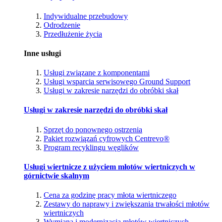
Indywidualne przebudowy
Odrodzenie
Przedłużenie życia
Inne usługi
Usługi związane z komponentami
Usługi wsparcia serwisowego Ground Support
Usługi w zakresie narzędzi do obróbki skał
Usługi w zakresie narzędzi do obróbki skał
Sprzęt do ponownego ostrzenia
Pakiet rozwiązań cyfrowych Centrevo®
Program recyklingu węglików
Usługi wiertnicze z użyciem młotów wiertniczych w
górnictwie skalnym
Cena za godzinę pracy młota wiertniczego
Zestawy do naprawy i zwiększania trwałości młotów
wiertniczych
Wymiana i modernizacja młotów wiertniczych