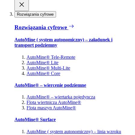
Rozwiązania cyfrowe
Rozwiązania cyfrowe
AutoMine ( system autonomiczny) – załadunek i
transport podziemny
AutoMine® Tele-Remote
AutoMine® Lite
AutoMine® Multi-Lite
AutoMine® Core
AutoMine® – wiercenie podziemne
AutoMine® – wiertarka pojedyncza
Flota wiertnicza AutoMine®
Flota maszyn AutoMine®
AutoMine® Surface
AutoMine ( system autonomiczny) – linia wzroku