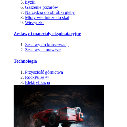
Łyżki
Gaszenie pożarów
Narzędzia do obróbki gleby
Młoty wiertnicze do skał
Wieżyczki
Zestawy i materiały eksploatacyjne
Zestawy do konserwacji
Zestawy naprawcze
Technologia
Przyszłość górnictwa
RockPulse™
Elektryfikacja