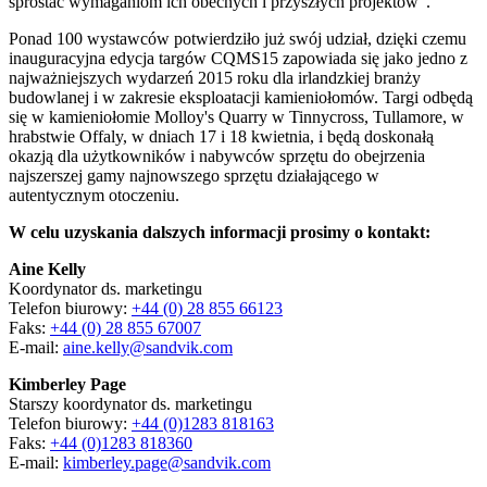
sprostać wymaganiom ich obecnych i przyszłych projektów”.
Ponad 100 wystawców potwierdziło już swój udział, dzięki czemu
inauguracyjna edycja targów CQMS15 zapowiada się jako jedno z
najważniejszych wydarzeń 2015 roku dla irlandzkiej branży
budowlanej i w zakresie eksploatacji kamieniołomów. Targi odbędą
się w kamieniołomie Molloy's Quarry w Tinnycross, Tullamore, w
hrabstwie Offaly, w dniach 17 i 18 kwietnia, i będą doskonałą
okazją dla użytkowników i nabywców sprzętu do obejrzenia
najszerszej gamy najnowszego sprzętu działającego w
autentycznym otoczeniu.
W celu uzyskania dalszych informacji prosimy o kontakt:
Aine Kelly
Koordynator ds. marketingu
Telefon biurowy:
+44 (0) 28 855 66123
Faks:
+44 (0) 28 855 67007
E-mail:
aine.kelly@sandvik.com
Kimberley Page
Starszy koordynator ds. marketingu
Telefon biurowy:
+44 (0)1283 818163
Faks:
+44 (0)1283 818360
E-mail:
kimberley.page@sandvik.com