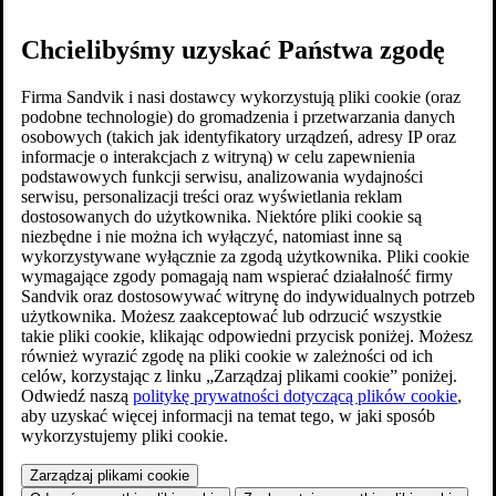
Chcielibyśmy uzyskać Państwa zgodę
Firma Sandvik i nasi dostawcy wykorzystują pliki cookie (oraz
podobne technologie) do gromadzenia i przetwarzania danych
osobowych (takich jak identyfikatory urządzeń, adresy IP oraz
informacje o interakcjach z witryną) w celu zapewnienia
podstawowych funkcji serwisu, analizowania wydajności
serwisu, personalizacji treści oraz wyświetlania reklam
dostosowanych do użytkownika. Niektóre pliki cookie są
niezbędne i nie można ich wyłączyć, natomiast inne są
wykorzystywane wyłącznie za zgodą użytkownika. Pliki cookie
wymagające zgody pomagają nam wspierać działalność firmy
Sandvik oraz dostosowywać witrynę do indywidualnych potrzeb
użytkownika. Możesz zaakceptować lub odrzucić wszystkie
takie pliki cookie, klikając odpowiedni przycisk poniżej. Możesz
również wyrazić zgodę na pliki cookie w zależności od ich
celów, korzystając z linku „Zarządzaj plikami cookie” poniżej.
Odwiedź naszą
politykę prywatności dotyczącą plików cookie
,
aby uzyskać więcej informacji na temat tego, w jaki sposób
wykorzystujemy pliki cookie.
Zarządzaj plikami cookie