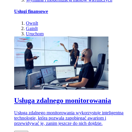
Usługi finansowe
OwnIt
GainIt
Uruchom
Usługa zdalnego monitorowania
Usługa zdalnego monitorowania wykorzystuje inteligentną
technologię, która pozwala zapobiegać awariom i
przewidywać je, zanim jeszcze do nich dojdzie.