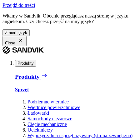
Przejdź do treści
Witamy w Sandvik. Obecnie przeglądasz naszą stronę w języku
angielskim. Czy chcesz przejść na inny język?
Zmień język
Close
Produkty
Produkty
Sprzęt
Podziemne wiertnice
Wiertnice powierzchniowe
Ładowarki
Samochody ciężarowe
Cięcie mechaniczne
Uciekinierzy
Wypożyczalnia i sprzęt używany (strona zewnętrzna)