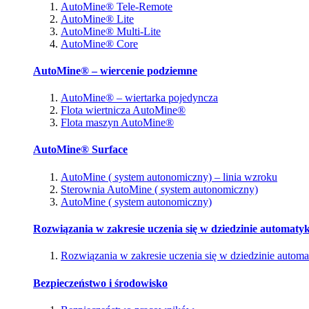
AutoMine® Tele-Remote
AutoMine® Lite
AutoMine® Multi-Lite
AutoMine® Core
AutoMine® – wiercenie podziemne
AutoMine® – wiertarka pojedyncza
Flota wiertnicza AutoMine®
Flota maszyn AutoMine®
AutoMine® Surface
AutoMine ( system autonomiczny) – linia wzroku
Sterownia AutoMine ( system autonomiczny)
AutoMine ( system autonomiczny)
Rozwiązania w zakresie uczenia się w dziedzinie automatyk
Rozwiązania w zakresie uczenia się w dziedzinie automa
Bezpieczeństwo i środowisko