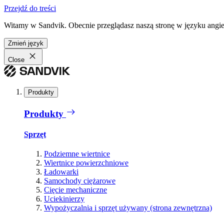
Przejdź do treści
Witamy w Sandvik. Obecnie przeglądasz naszą stronę w języku angiel
Zmień język
Close
Produkty
Produkty
Sprzęt
Podziemne wiertnice
Wiertnice powierzchniowe
Ładowarki
Samochody ciężarowe
Cięcie mechaniczne
Uciekinierzy
Wypożyczalnia i sprzęt używany (strona zewnętrzna)