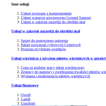
Inne usługi
Usługi związane z komponentami
Usługi wsparcia serwisowego Ground Support
Usługi w zakresie narzędzi do obróbki skał
Usługi w zakresie narzędzi do obróbki skał
Sprzęt do ponownego ostrzenia
Pakiet rozwiązań cyfrowych Centrevo®
Program recyklingu węglików
Usługi wiertnicze z użyciem młotów wiertniczych w górnic
Cena za godzinę pracy młota wiertniczego
Zestawy do naprawy i zwiększania trwałości młotów wie
Wymiana i modernizacja młotów wiertniczych
Usługi finansowe
OwnIt
GainIt
Uruchom