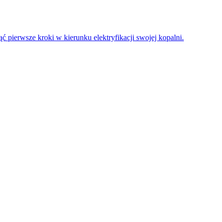
 pierwsze kroki w kierunku elektryfikacji swojej kopalni.