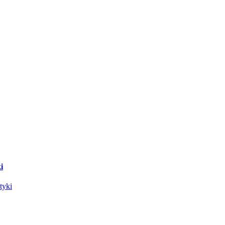
i
tyki