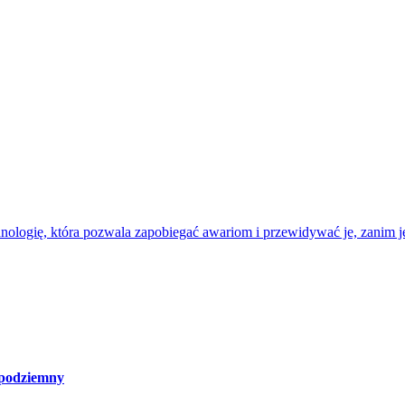
nologię, która pozwala zapobiegać awariom i przewidywać je, zanim je
 podziemny