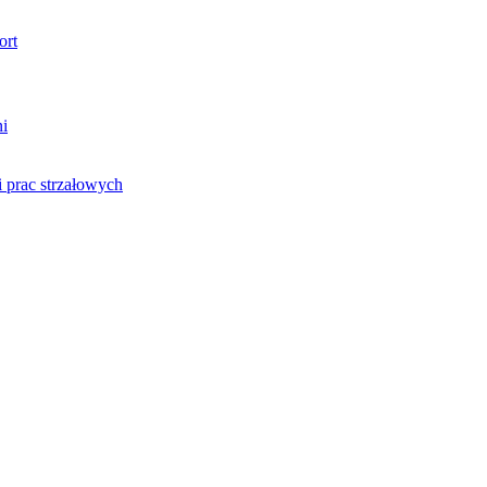
ort
ni
 prac strzałowych