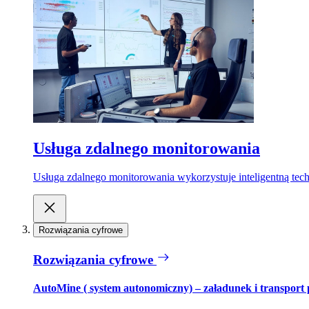
Usługa zdalnego monitorowania
Usługa zdalnego monitorowania wykorzystuje inteligentną tech
Rozwiązania cyfrowe
Rozwiązania cyfrowe
AutoMine ( system autonomiczny) – załadunek i transport