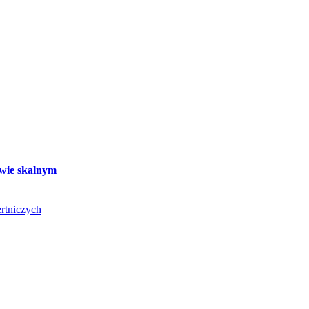
twie skalnym
rtniczych