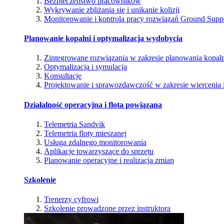
Bezpieczeństwo pracowników
Wykrywanie zbliżania się i unikanie kolizji
Monitorowanie i kontrola pracy rozwiązań Ground Supp
Planowanie kopalni i optymalizacja wydobycia
Zintegrowane rozwiązania w zakresie planowania kopal
Optymalizacja i symulacja
Konsultacje
Projektowanie i sprawozdawczość w zakresie wiercenia i
Działalność operacyjna i flota powiązana
Telemetria Sandvik
Telemetria floty mieszanej
Usługa zdalnego monitorowania
Aplikacje towarzyszące do sprzętu
Planowanie operacyjne i realizacja zmian
Szkolenie
Trenerzy cyfrowi
Szkolenie prowadzone przez instruktora