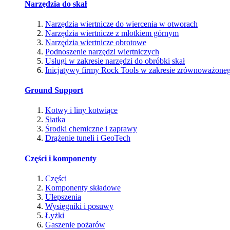
Narzędzia do skał
Narzędzia wiertnicze do wiercenia w otworach
Narzędzia wiertnicze z młotkiem górnym
Narzędzia wiertnicze obrotowe
Podnoszenie narzędzi wiertniczych
Usługi w zakresie narzędzi do obróbki skał
Inicjatywy firmy Rock Tools w zakresie zrównoważone
Ground Support
Kotwy i liny kotwiące
Siatka
Środki chemiczne i zaprawy
Drążenie tuneli i GeoTech
Części i komponenty
Części
Komponenty składowe
Ulepszenia
Wysięgniki i posuwy
Łyżki
Gaszenie pożarów