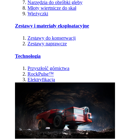
Narzędzia do obróbki gleby
Młoty wiertnicze do skał
Wieżyczki
Zestawy i materiały eksploatacyjne
Zestawy do konserwacji
Zestawy naprawcze
Technologia
Przyszłość górnictwa
RockPulse™
Elektryfikacja