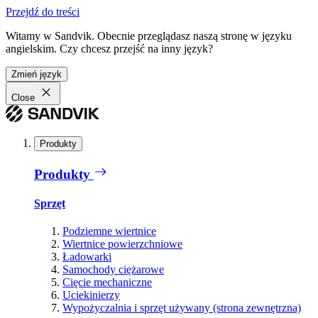
Przejdź do treści
Witamy w Sandvik. Obecnie przeglądasz naszą stronę w języku
angielskim. Czy chcesz przejść na inny język?
Zmień język
Close
Produkty
Produkty
Sprzęt
Podziemne wiertnice
Wiertnice powierzchniowe
Ładowarki
Samochody ciężarowe
Cięcie mechaniczne
Uciekinierzy
Wypożyczalnia i sprzęt używany (strona zewnętrzna)