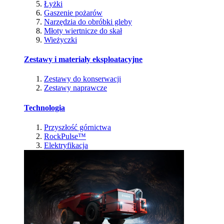
Łyżki
Gaszenie pożarów
Narzędzia do obróbki gleby
Młoty wiertnicze do skał
Wieżyczki
Zestawy i materiały eksploatacyjne
Zestawy do konserwacji
Zestawy naprawcze
Technologia
Przyszłość górnictwa
RockPulse™
Elektryfikacja