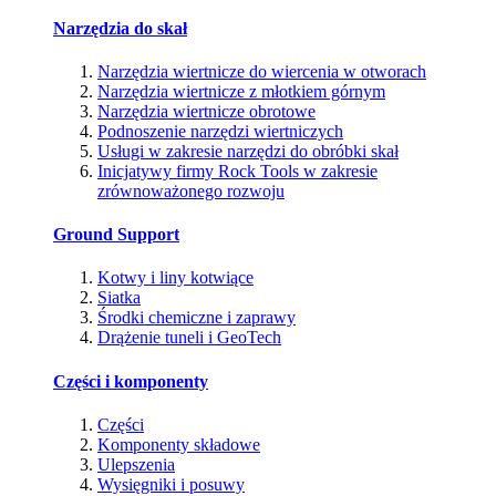
Narzędzia do skał
Narzędzia wiertnicze do wiercenia w otworach
Narzędzia wiertnicze z młotkiem górnym
Narzędzia wiertnicze obrotowe
Podnoszenie narzędzi wiertniczych
Usługi w zakresie narzędzi do obróbki skał
Inicjatywy firmy Rock Tools w zakresie
zrównoważonego rozwoju
Ground Support
Kotwy i liny kotwiące
Siatka
Środki chemiczne i zaprawy
Drążenie tuneli i GeoTech
Części i komponenty
Części
Komponenty składowe
Ulepszenia
Wysięgniki i posuwy