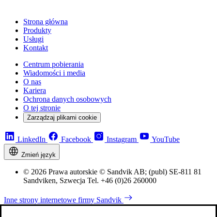
Strona główna
Produkty
Usługi
Kontakt
Centrum pobierania
Wiadomości i media
O nas
Kariera
Ochrona danych osobowych
O tej stronie
Zarządzaj plikami cookie
LinkedIn
Facebook
Instagram
YouTube
Zmień język
© 2026 Prawa autorskie © Sandvik AB; (publ) SE-811 81
Sandviken, Szwecja Tel. +46 (0)26 260000
Inne strony internetowe firmy Sandvik