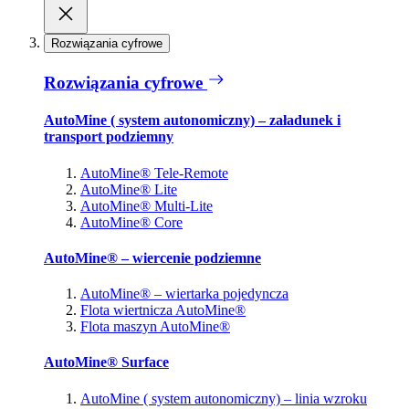
Rozwiązania cyfrowe
Rozwiązania cyfrowe
AutoMine ( system autonomiczny) – załadunek i
transport podziemny
AutoMine® Tele-Remote
AutoMine® Lite
AutoMine® Multi-Lite
AutoMine® Core
AutoMine® – wiercenie podziemne
AutoMine® – wiertarka pojedyncza
Flota wiertnicza AutoMine®
Flota maszyn AutoMine®
AutoMine® Surface
AutoMine ( system autonomiczny) – linia wzroku