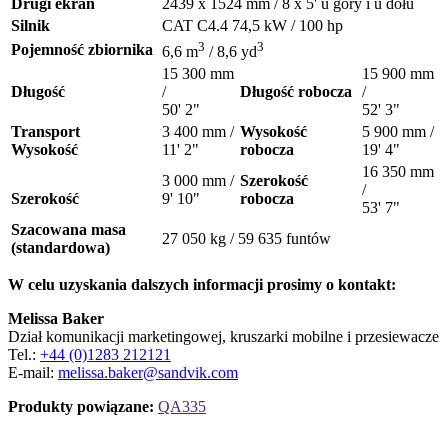
Drugi ekran
2439 x 1524 mm / 8 x 5' u góry i u dołu
Silnik
CAT C4.4 74,5 kW / 100 hp
3
3
Pojemność zbiornika
6,6 m
/ 8,6 yd
15 300 mm
15 900 mm
Długość
/
Długość robocza
/
50' 2"
52' 3"
Transport
3 400 mm /
Wysokość
5 900 mm /
Wysokość
11' 2"
robocza
19' 4"
16 350 mm
3 000 mm /
Szerokość
/
Szerokość
9' 10"
robocza
53' 7"
Szacowana masa
27 050 kg / 59 635 funtów
(standardowa)
W celu uzyskania dalszych informacji prosimy o kontakt:
Melissa Baker
Dział komunikacji marketingowej, kruszarki mobilne i przesiewacze
Tel.:
+44 (0)1283 212121
E-mail:
melissa.baker@sandvik.com
Produkty powiązane:
QA335