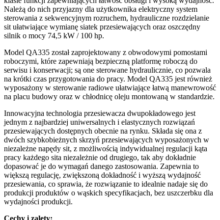
klasie funkcji zapewniających łatwość obsługi i wysoką wydajność.
Należą do nich przyjazny dla użytkownika elektryczny system
sterowania z sekwencyjnym rozruchem, hydrauliczne rozdzielanie
sit ułatwiające wymianę siatek przesiewających oraz oszczędny
silnik o mocy 74,5 kW / 100 hp.
Model QA335 został zaprojektowany z obwodowymi pomostami
roboczymi, które zapewniają bezpieczną platformę roboczą do
serwisu i konserwacji; są one sterowane hydraulicznie, co pozwala
na krótki czas przygotowania do pracy. Model QA335 jest również
wyposażony w sterowanie radiowe ułatwiające łatwą manewrowość
na placu budowy oraz w chłodnicę oleju montowaną w standardzie.
Innowacyjna technologia przesiewacza dwupokładowego jest
jednym z najbardziej uniwersalnych i elastycznych rozwiązań
przesiewających dostępnych obecnie na rynku. Składa się ona z
dwóch szybkobieżnych skrzyń przesiewających wyposażonych w
niezależne napędy sit, z możliwością indywidualnej regulacji kąta
pracy każdego sita niezależnie od drugiego, tak aby dokładnie
dopasować je do wymagań danego zastosowania. Zapewnia to
większą regulację, zwiększoną dokładność i wyższą wydajność
przesiewania, co sprawia, że rozwiązanie to idealnie nadaje się do
produkcji produktów o wąskich specyfikacjach, bez uszczerbku dla
wydajności produkcji.
Cechy i zalety: