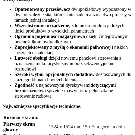
Opatentowany przesiewacz
dwupokładowy wyposażony w
dwa niezależne sita, które skutecznie realizują dwa procesy w
ramach jednej instalacji
Wszechstronne urządzenie
, zdolne do produkcji dużych
ilości produktów o wysokich parametrach
Ogromna pojemność magazynowa
dzięki zintegrowanym
przenośnikom hydraulicznym
Zaprojektowany z myślą o ekonomii paliwowej
i niskich
kosztach eksploatacji
Łatwość obsługi
dzięki nowemu panelowi sterowania z
oznaczeniami kolorystycznymi oraz sekwencyjnemu
rozruchowi
Szeroki wybór opcjonalnych dodatków
dostosowanych do
każdego klimatu i potrzeb klienta
Zgodność
z najnowszymi dyrektywami
dotyczącymi
bezpieczeństwa
sprzętu / maszyn oraz pełne zdalne
sterowanie radiowe
Najważniejsze specyfikacje techniczne:
Rozmiar ekranu:
Pierwszy ekran
1524 x 1524 mm / 5 x 5' u góry i u dołu
główny