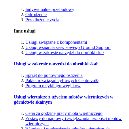
Indywidualne przebudowy
Odrodzenie
Przedłużenie życia
Inne usługi
Usługi związane z komponentami
Usługi wsparcia serwisowego Ground Support
Usługi w zakresie narzędzi do obróbki skał
Usługi w zakresie narzędzi do obróbki skał
Sprzęt do ponownego ostrzenia
Pakiet rozwiązań cyfrowych Centrevo®
Program recyklingu węglików
Usługi wiertnicze z użyciem młotów wiertniczych w
górnictwie skalnym
Cena za godzinę pracy młota wiertniczego
Zestawy do naprawy i zwiększania trwałości młotów
wiertniczych
Wymiana i modernizacja młotów wiertniczych