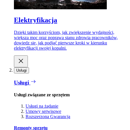
Elektryfikacja
Dzięki takim korzyściom, jak zwiększenie wydajności,
większa moc oraz poprawa stanu zdrowia pracowników,
dowiedz się, jak podjąć pierwsze kroki w kierunku
elektryfikacji swojej kopalni.
Usługi
Usługi
Usługi związane ze sprzętem
Usługi na żądanie
Umowy serwisowe
Rozszerzona Gwarancja
Remonty sprzętu