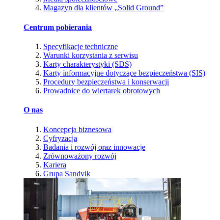
Magazyn dla klientów „Solid Ground”
Centrum pobierania
Specyfikacje techniczne
Warunki korzystania z serwisu
Karty charakterystyki (SDS)
Karty informacyjne dotyczące bezpieczeństwa (SIS)
Procedury bezpieczeństwa i konserwacji
Prowadnice do wiertarek obrotowych
O nas
Koncepcja biznesowa
Cyfryzacja
Badania i rozwój oraz innowacje
Zrównoważony rozwój
Kariera
Grupa Sandvik