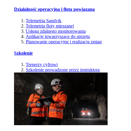
Działalność operacyjna i flota powiązana
Telemetria Sandvik
Telemetria floty mieszanej
Usługa zdalnego monitorowania
Aplikacje towarzyszące do sprzętu
Planowanie operacyjne i realizacja zmian
Szkolenie
Trenerzy cyfrowi
Szkolenie prowadzone przez instruktora