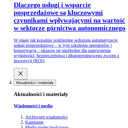
Dlaczego usługi i wsparcie
posprzedażowe są kluczowymi
czynnikami wpływającymi na wartość
w sektorze górnictwa autonomicznego
W miarę jak kopalnie podziemne wdrażają automatyzację,
usługi posprzedażowe – w tym szkolenia operatorów i
konserwacja – okazują się niezbędne dla zapewnienia
wydajności, bezpieczeństwa i długoterminowego zwrotu z
inwestycji (ROI).
Aktualności i materiały
Aktualności i materiały
Wiadomości i media
Archiwum wiadomości
Kampanie
Media społecznościowe