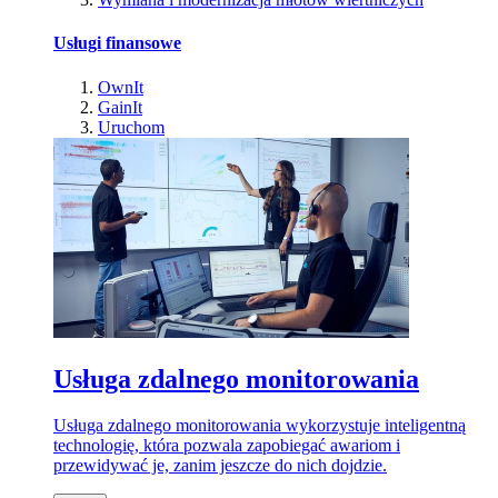
Usługi finansowe
OwnIt
GainIt
Uruchom
Usługa zdalnego monitorowania
Usługa zdalnego monitorowania wykorzystuje inteligentną
technologię, która pozwala zapobiegać awariom i
przewidywać je, zanim jeszcze do nich dojdzie.