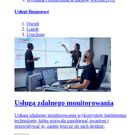
Usługi finansowe
OwnIt
GainIt
Uruchom
Usługa zdalnego monitorowania
Usługa zdalnego monitorowania wykorzystuje inteligentną
technologię, która pozwala zapobiegać awariom i
przewidywać je, zanim jeszcze do nich dojdzie.