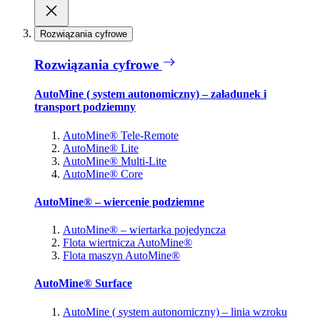
Rozwiązania cyfrowe
Rozwiązania cyfrowe
AutoMine ( system autonomiczny) – załadunek i
transport podziemny
AutoMine® Tele-Remote
AutoMine® Lite
AutoMine® Multi-Lite
AutoMine® Core
AutoMine® – wiercenie podziemne
AutoMine® – wiertarka pojedyncza
Flota wiertnicza AutoMine®
Flota maszyn AutoMine®
AutoMine® Surface
AutoMine ( system autonomiczny) – linia wzroku