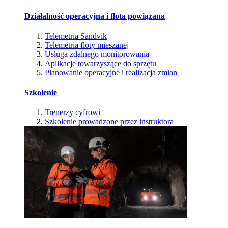
Działalność operacyjna i flota powiązana
Telemetria Sandvik
Telemetria floty mieszanej
Usługa zdalnego monitorowania
Aplikacje towarzyszące do sprzętu
Planowanie operacyjne i realizacja zmian
Szkolenie
Trenerzy cyfrowi
Szkolenie prowadzone przez instruktora