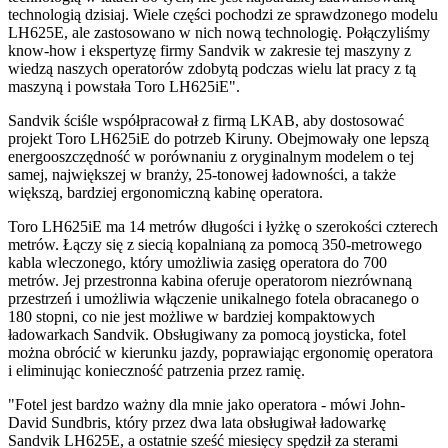
technologią dzisiaj. Wiele części pochodzi ze sprawdzonego modelu
LH625E, ale zastosowano w nich nową technologię. Połączyliśmy
know-how i ekspertyzę firmy Sandvik w zakresie tej maszyny z
wiedzą naszych operatorów zdobytą podczas wielu lat pracy z tą
maszyną i powstała Toro LH625iE".
Sandvik ściśle współpracował z firmą LKAB, aby dostosować
projekt Toro LH625iE do potrzeb Kiruny. Obejmowały one lepszą
energooszczędność w porównaniu z oryginalnym modelem o tej
samej, największej w branży, 25-tonowej ładowności, a także
większą, bardziej ergonomiczną kabinę operatora.
Toro LH625iE ma 14 metrów długości i łyżkę o szerokości czterech
metrów. Łączy się z siecią kopalnianą za pomocą 350-metrowego
kabla wleczonego, który umożliwia zasięg operatora do 700
metrów. Jej przestronna kabina oferuje operatorom niezrównaną
przestrzeń i umożliwia włączenie unikalnego fotela obracanego o
180 stopni, co nie jest możliwe w bardziej kompaktowych
ładowarkach Sandvik. Obsługiwany za pomocą joysticka, fotel
można obrócić w kierunku jazdy, poprawiając ergonomię operatora
i eliminując konieczność patrzenia przez ramię.
"Fotel jest bardzo ważny dla mnie jako operatora - mówi John-
David Sundbris, który przez dwa lata obsługiwał ładowarkę
Sandvik LH625E, a ostatnie sześć miesięcy spędził za sterami