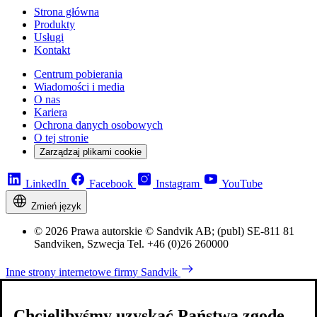
Strona główna
Produkty
Usługi
Kontakt
Centrum pobierania
Wiadomości i media
O nas
Kariera
Ochrona danych osobowych
O tej stronie
Zarządzaj plikami cookie
LinkedIn
Facebook
Instagram
YouTube
Zmień język
© 2026 Prawa autorskie © Sandvik AB; (publ) SE-811 81
Sandviken, Szwecja Tel. +46 (0)26 260000
Inne strony internetowe firmy Sandvik
Chcielibyśmy uzyskać Państwa zgodę