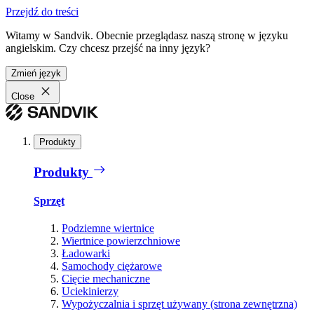
Przejdź do treści
Witamy w Sandvik. Obecnie przeglądasz naszą stronę w języku
angielskim. Czy chcesz przejść na inny język?
Zmień język
Close
Produkty
Produkty
Sprzęt
Podziemne wiertnice
Wiertnice powierzchniowe
Ładowarki
Samochody ciężarowe
Cięcie mechaniczne
Uciekinierzy
Wypożyczalnia i sprzęt używany (strona zewnętrzna)