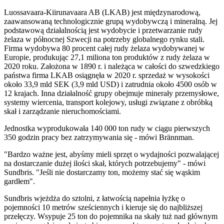
Luossavaara-Kiirunavaara AB (LKAB) jest międzynarodową,
zaawansowaną technologicznie grupą wydobywczą i mineralną. Jej
podstawową działalnością jest wydobycie i przetwarzanie rudy
żelaza w północnej Szwecji na potrzeby globalnego rynku stali.
Firma wydobywa 80 procent całej rudy żelaza wydobywanej w
Europie, produkując 27,1 miliona ton produktów z rudy żelaza w
2020 roku. Założona w 1890 r. i należąca w całości do szwedzkiego
państwa firma LKAB osiągnęła w 2020 r. sprzedaż w wysokości
około 33,9 mld SEK (3,9 mld USD) i zatrudnia około 4500 osób w
12 krajach. Inna działalność grupy obejmuje minerały przemysłowe,
systemy wiercenia, transport kolejowy, usługi związane z obróbką
skał i zarządzanie nieruchomościami.
Jednostka wyprodukowała 140 000 ton rudy w ciągu pierwszych
350 godzin pracy bez zatrzymywania się - mówi Brännman.
"Bardzo ważne jest, abyśmy mieli sprzęt o wydajności pozwalającej
na dostarczanie dużej ilości skał, których potrzebujemy" - mówi
Sundbris. "Jeśli nie dostarczamy ton, możemy stać się wąskim
gardłem".
Sundbris wjeżdża do sztolni, z łatwością napełnia łyżkę o
pojemności 10 metrów sześciennych i kieruje się do najbliższej
przełęczy. Wsypuje 25 ton do pojemnika na skały tuż nad głównym