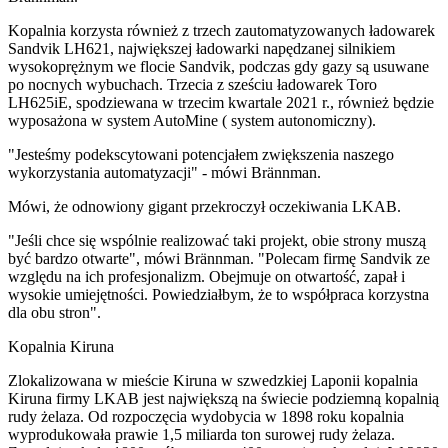
Kopalnia korzysta również z trzech zautomatyzowanych ładowarek
Sandvik LH621, największej ładowarki napędzanej silnikiem
wysokoprężnym we flocie Sandvik, podczas gdy gazy są usuwane
po nocnych wybuchach. Trzecia z sześciu ładowarek Toro
LH625iE, spodziewana w trzecim kwartale 2021 r., również będzie
wyposażona w system AutoMine ( system autonomiczny).
"Jesteśmy podekscytowani potencjałem zwiększenia naszego
wykorzystania automatyzacji" - mówi Brännman.
Mówi, że odnowiony gigant przekroczył oczekiwania LKAB.
"Jeśli chce się wspólnie realizować taki projekt, obie strony muszą
być bardzo otwarte", mówi Brännman. "Polecam firmę Sandvik ze
względu na ich profesjonalizm. Obejmuje on otwartość, zapał i
wysokie umiejętności. Powiedziałbym, że to współpraca korzystna
dla obu stron".
Kopalnia Kiruna
Zlokalizowana w mieście Kiruna w szwedzkiej Laponii kopalnia
Kiruna firmy LKAB jest największą na świecie podziemną kopalnią
rudy żelaza. Od rozpoczęcia wydobycia w 1898 roku kopalnia
wyprodukowała prawie 1,5 miliarda ton surowej rudy żelaza.