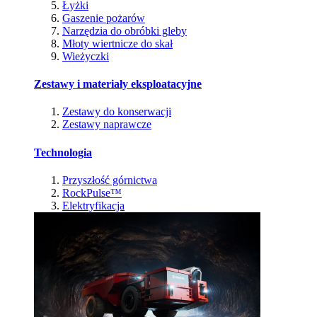
Łyżki
Gaszenie pożarów
Narzędzia do obróbki gleby
Młoty wiertnicze do skał
Wieżyczki
Zestawy i materiały eksploatacyjne
Zestawy do konserwacji
Zestawy naprawcze
Technologia
Przyszłość górnictwa
RockPulse™
Elektryfikacja