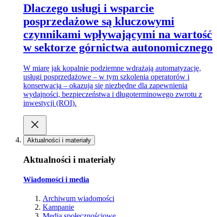
Dlaczego usługi i wsparcie
posprzedażowe są kluczowymi
czynnikami wpływającymi na wartość
w sektorze górnictwa autonomicznego
W miarę jak kopalnie podziemne wdrażają automatyzację,
usługi posprzedażowe – w tym szkolenia operatorów i
konserwacja – okazują się niezbędne dla zapewnienia
wydajności, bezpieczeństwa i długoterminowego zwrotu z
inwestycji (ROI).
Aktualności i materiały
Aktualności i materiały
Wiadomości i media
Archiwum wiadomości
Kampanie
Media społecznościowe