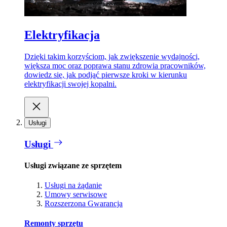
Elektryfikacja
Dzięki takim korzyściom, jak zwiększenie wydajności,
większa moc oraz poprawa stanu zdrowia pracowników,
dowiedz się, jak podjąć pierwsze kroki w kierunku
elektryfikacji swojej kopalni.
Usługi
Usługi
Usługi związane ze sprzętem
Usługi na żądanie
Umowy serwisowe
Rozszerzona Gwarancja
Remonty sprzętu