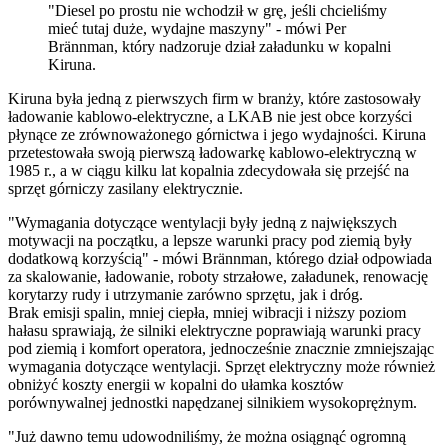
"Diesel po prostu nie wchodził w grę, jeśli chcieliśmy
mieć tutaj duże, wydajne maszyny" - mówi Per
Brännman, który nadzoruje dział załadunku w kopalni
Kiruna.
Kiruna była jedną z pierwszych firm w branży, które zastosowały
ładowanie kablowo-elektryczne, a LKAB nie jest obce korzyści
płynące ze zrównoważonego górnictwa i jego wydajności. Kiruna
przetestowała swoją pierwszą ładowarkę kablowo-elektryczną w
1985 r., a w ciągu kilku lat kopalnia zdecydowała się przejść na
sprzęt górniczy zasilany elektrycznie.
"Wymagania dotyczące wentylacji były jedną z największych
motywacji na początku, a lepsze warunki pracy pod ziemią były
dodatkową korzyścią" - mówi Brännman, którego dział odpowiada
za skalowanie, ładowanie, roboty strzałowe, załadunek, renowację
korytarzy rudy i utrzymanie zarówno sprzętu, jak i dróg.
Brak emisji spalin, mniej ciepła, mniej wibracji i niższy poziom
hałasu sprawiają, że silniki elektryczne poprawiają warunki pracy
pod ziemią i komfort operatora, jednocześnie znacznie zmniejszając
wymagania dotyczące wentylacji. Sprzęt elektryczny może również
obniżyć koszty energii w kopalni do ułamka kosztów
porównywalnej jednostki napędzanej silnikiem wysokoprężnym.
"Już dawno temu udowodniliśmy, że można osiągnąć ogromną