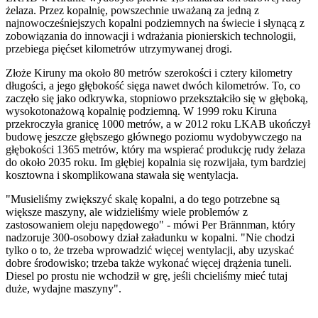
żelaza. Przez kopalnię, powszechnie uważaną za jedną z
najnowocześniejszych kopalni podziemnych na świecie i słynącą z
zobowiązania do innowacji i wdrażania pionierskich technologii,
przebiega pięćset kilometrów utrzymywanej drogi.
Złoże Kiruny ma około 80 metrów szerokości i cztery kilometry
długości, a jego głębokość sięga nawet dwóch kilometrów. To, co
zaczęło się jako odkrywka, stopniowo przekształciło się w głęboką,
wysokotonażową kopalnię podziemną. W 1999 roku Kiruna
przekroczyła granicę 1000 metrów, a w 2012 roku LKAB ukończył
budowę jeszcze głębszego głównego poziomu wydobywczego na
głębokości 1365 metrów, który ma wspierać produkcję rudy żelaza
do około 2035 roku. Im głębiej kopalnia się rozwijała, tym bardziej
kosztowna i skomplikowana stawała się wentylacja.
"Musieliśmy zwiększyć skalę kopalni, a do tego potrzebne są
większe maszyny, ale widzieliśmy wiele problemów z
zastosowaniem oleju napędowego" - mówi Per Brännman, który
nadzoruje 300-osobowy dział załadunku w kopalni. "Nie chodzi
tylko o to, że trzeba wprowadzić więcej wentylacji, aby uzyskać
dobre środowisko; trzeba także wykonać więcej drążenia tuneli.
Diesel po prostu nie wchodził w grę, jeśli chcieliśmy mieć tutaj
duże, wydajne maszyny".