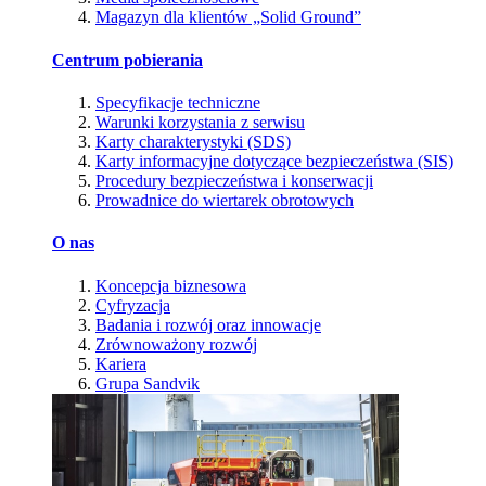
Magazyn dla klientów „Solid Ground”
Centrum pobierania
Specyfikacje techniczne
Warunki korzystania z serwisu
Karty charakterystyki (SDS)
Karty informacyjne dotyczące bezpieczeństwa (SIS)
Procedury bezpieczeństwa i konserwacji
Prowadnice do wiertarek obrotowych
O nas
Koncepcja biznesowa
Cyfryzacja
Badania i rozwój oraz innowacje
Zrównoważony rozwój
Kariera
Grupa Sandvik