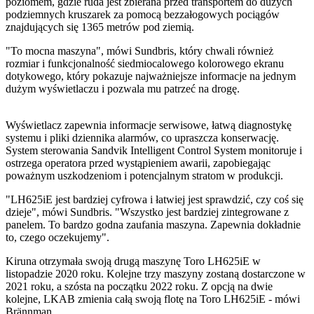
poziomem, gdzie ruda jest zbierana przed transportem do dużych
podziemnych kruszarek za pomocą bezzałogowych pociągów
znajdujących się 1365 metrów pod ziemią.
"To mocna maszyna", mówi Sundbris, który chwali również
rozmiar i funkcjonalność siedmiocalowego kolorowego ekranu
dotykowego, który pokazuje najważniejsze informacje na jednym
dużym wyświetlaczu i pozwala mu patrzeć na drogę.
Wyświetlacz zapewnia informacje serwisowe, łatwą diagnostykę
systemu i pliki dziennika alarmów, co upraszcza konserwację.
System sterowania Sandvik Intelligent Control System monitoruje i
ostrzega operatora przed wystąpieniem awarii, zapobiegając
poważnym uszkodzeniom i potencjalnym stratom w produkcji.
"LH625iE jest bardziej cyfrowa i łatwiej jest sprawdzić, czy coś się
dzieje", mówi Sundbris. "Wszystko jest bardziej zintegrowane z
panelem. To bardzo godna zaufania maszyna. Zapewnia dokładnie
to, czego oczekujemy".
Kiruna otrzymała swoją drugą maszynę Toro LH625iE w
listopadzie 2020 roku. Kolejne trzy maszyny zostaną dostarczone w
2021 roku, a szósta na początku 2022 roku. Z opcją na dwie
kolejne, LKAB zmienia całą swoją flotę na Toro LH625iE - mówi
Brännman.