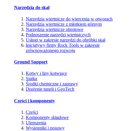
Narzędzia do skał
Narzędzia wiertnicze do wiercenia w otworach
Narzędzia wiertnicze z młotkiem górnym
Narzędzia wiertnicze obrotowe
Podnoszenie narzędzi wiertniczych
Usługi w zakresie narzędzi do obróbki skał
Inicjatywy firmy Rock Tools w zakresie
zrównoważonego rozwoju
Ground Support
Kotwy i liny kotwiące
Siatka
Środki chemiczne i zaprawy
Drążenie tuneli i GeoTech
Części i komponenty
Części
Komponenty składowe
Ulepszenia
Wysięgniki i posuwy