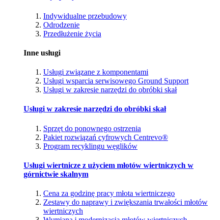
Indywidualne przebudowy
Odrodzenie
Przedłużenie życia
Inne usługi
Usługi związane z komponentami
Usługi wsparcia serwisowego Ground Support
Usługi w zakresie narzędzi do obróbki skał
Usługi w zakresie narzędzi do obróbki skał
Sprzęt do ponownego ostrzenia
Pakiet rozwiązań cyfrowych Centrevo®
Program recyklingu węglików
Usługi wiertnicze z użyciem młotów wiertniczych w
górnictwie skalnym
Cena za godzinę pracy młota wiertniczego
Zestawy do naprawy i zwiększania trwałości młotów
wiertniczych
Wymiana i modernizacja młotów wiertniczych