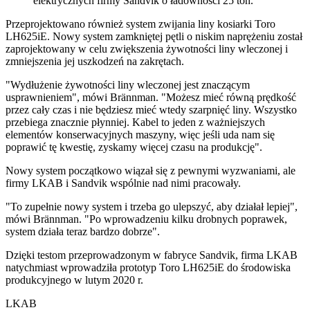
elektrycznych firmy Sandvik o ładowności 25 ton.
Przeprojektowano również system zwijania liny kosiarki Toro
LH625iE. Nowy system zamkniętej pętli o niskim naprężeniu został
zaprojektowany w celu zwiększenia żywotności liny wleczonej i
zmniejszenia jej uszkodzeń na zakrętach.
"Wydłużenie żywotności liny wleczonej jest znaczącym
usprawnieniem", mówi Brännman. "Możesz mieć równą prędkość
przez cały czas i nie będziesz mieć wtedy szarpnięć liny. Wszystko
przebiega znacznie płynniej. Kabel to jeden z ważniejszych
elementów konserwacyjnych maszyny, więc jeśli uda nam się
poprawić tę kwestię, zyskamy więcej czasu na produkcję".
Nowy system początkowo wiązał się z pewnymi wyzwaniami, ale
firmy LKAB i Sandvik wspólnie nad nimi pracowały.
"To zupełnie nowy system i trzeba go ulepszyć, aby działał lepiej",
mówi Brännman. "Po wprowadzeniu kilku drobnych poprawek,
system działa teraz bardzo dobrze".
Dzięki testom przeprowadzonym w fabryce Sandvik, firma LKAB
natychmiast wprowadziła prototyp Toro LH625iE do środowiska
produkcyjnego w lutym 2020 r.
LKAB