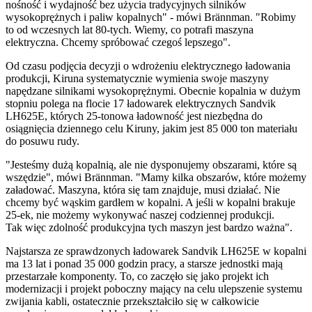
nośność i wydajność bez użycia tradycyjnych silników
wysokoprężnych i paliw kopalnych" - mówi Brännman. "Robimy
to od wczesnych lat 80-tych. Wiemy, co potrafi maszyna
elektryczna. Chcemy spróbować czegoś lepszego".
Od czasu podjęcia decyzji o wdrożeniu elektrycznego ładowania
produkcji, Kiruna systematycznie wymienia swoje maszyny
napędzane silnikami wysokoprężnymi. Obecnie kopalnia w dużym
stopniu polega na flocie 17 ładowarek elektrycznych Sandvik
LH625E, których 25-tonowa ładowność jest niezbędna do
osiągnięcia dziennego celu Kiruny, jakim jest 85 000 ton materiału
do posuwu rudy.
"Jesteśmy dużą kopalnią, ale nie dysponujemy obszarami, które są
wszędzie", mówi Brännman. "Mamy kilka obszarów, które możemy
załadować. Maszyna, która się tam znajduje, musi działać. Nie
chcemy być wąskim gardłem w kopalni. A jeśli w kopalni brakuje
25-ek, nie możemy wykonywać naszej codziennej produkcji.
Tak więc zdolność produkcyjna tych maszyn jest bardzo ważna".
Najstarsza ze sprawdzonych ładowarek Sandvik LH625E w kopalni
ma 13 lat i ponad 35 000 godzin pracy, a starsze jednostki mają
przestarzałe komponenty. To, co zaczęło się jako projekt ich
modernizacji i projekt poboczny mający na celu ulepszenie systemu
zwijania kabli, ostatecznie przekształciło się w całkowicie