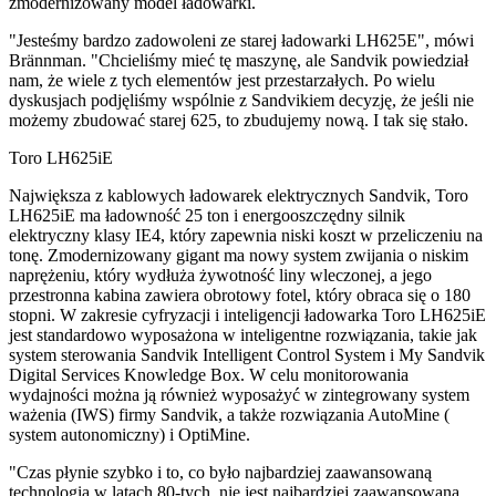
zmodernizowany model ładowarki.
"Jesteśmy bardzo zadowoleni ze starej ładowarki LH625E", mówi
Brännman. "Chcieliśmy mieć tę maszynę, ale Sandvik powiedział
nam, że wiele z tych elementów jest przestarzałych. Po wielu
dyskusjach podjęliśmy wspólnie z Sandvikiem decyzję, że jeśli nie
możemy zbudować starej 625, to zbudujemy nową. I tak się stało.
Toro LH625iE
Największa z kablowych ładowarek elektrycznych Sandvik, Toro
LH625iE ma ładowność 25 ton i energooszczędny silnik
elektryczny klasy IE4, który zapewnia niski koszt w przeliczeniu na
tonę. Zmodernizowany gigant ma nowy system zwijania o niskim
naprężeniu, który wydłuża żywotność liny wleczonej, a jego
przestronna kabina zawiera obrotowy fotel, który obraca się o 180
stopni. W zakresie cyfryzacji i inteligencji ładowarka Toro LH625iE
jest standardowo wyposażona w inteligentne rozwiązania, takie jak
system sterowania Sandvik Intelligent Control System i My Sandvik
Digital Services Knowledge Box. W celu monitorowania
wydajności można ją również wyposażyć w zintegrowany system
ważenia (IWS) firmy Sandvik, a także rozwiązania AutoMine (
system autonomiczny) i OptiMine.
"Czas płynie szybko i to, co było najbardziej zaawansowaną
technologią w latach 80-tych, nie jest najbardziej zaawansowaną