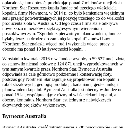
opłacało się tam dotrzeć, produkując ponad 7 milionów uncji złota.
Northern Star Resources kupiła Jundee od trzeciego właściciela
kopalni, firmy Newmont, w 2014 r., co było kamieniem węgielnym
serii przejęć potwierdzających jej pozycję trzeciego co do wielkości
producenta złota w Australii. Od tego czasu firma stale odkrywa
nowe złoża minerałów dzięki agresywnym wierceniom
poszukiwawczym. "Zgodnie z pierwotnym planowaniem, Jundee
byłaby teraz na drodze do zamknięcia kopalni" - mówi Law.
"Northern Star znalazła więcej rud i wykonała więcej pracy, a
obecnie ma ponad 10 lat żywotności kopalni".
W ostatnim kwartale 2016 r. w Jundee wydobyto 59 527 uncji złota,
co stanowiło niemal połowę z 124 871 uncji wyprodukowanych w
tym samym kwartale przez Northern Star. Byrnecut Australia
odpowiada za całe górnictwo podziemne i konserwację floty,
podczas gdy Northern Star zajmuje się projektowaniem kopalni i
robót strzałowych, geologią produkcji, badaniami, geotechniką i
planowaniem kopalni. Byrnecut Australia jest obecny w Jundee od
ponad 15 lat, współpracując z różnymi właścicielami kopalni, a
obecny kontrakt z Northern Star jest jednym z największych
aktywnych projektów wykonawcy.
Byrnecut Australia
Byrnecut Australia, część zatrudniającej 2500 pracowników Grupy