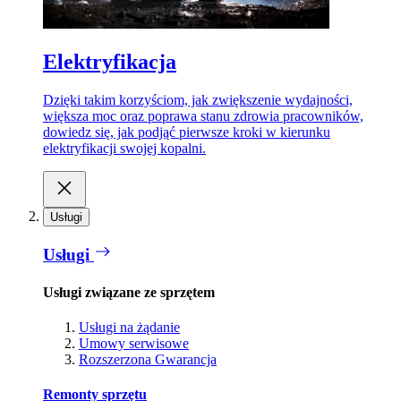
Elektryfikacja
Dzięki takim korzyściom, jak zwiększenie wydajności,
większa moc oraz poprawa stanu zdrowia pracowników,
dowiedz się, jak podjąć pierwsze kroki w kierunku
elektryfikacji swojej kopalni.
Usługi
Usługi
Usługi związane ze sprzętem
Usługi na żądanie
Umowy serwisowe
Rozszerzona Gwarancja
Remonty sprzętu