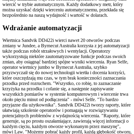
wiercić w trybie automatycznym. Każdy dodatkowy metr, który
można uzyskać dzięki wierceniu automatycznemu, przekłada się
bezpośrednio na naszą wydajność i wartość w dolarach.
Wdrażanie automatyzacji
Wiertnica Sandvik DD422i wierci nawet 20 otworów podczas
zmiany w Jundee, a Byrnecut Australia korzysta z jej automatyzacji
także podczas robót strzałowych i wentylacji. Operatorzy
wykorzystują niektóre zautomatyzowane funkcje podczas swoich
zmian, aby osiągnąć bardziej spójne wyniki wiercenia. Ryan Selfe,
operator wiertnicy jumbo w Byrnecut Australia, szybko
przyzwyczaił się do nowej technologii wiertła i docenia korzyści,
które oszczędzają mu czas, w tym brak konieczności zaznaczania
przodka przed rozruchem. "Wszystko, co robię, to zaznaczanie
krzyżyka na przodku i cofanie się, a następnie zapisywanie
wszystkich pomiarów w systemie komputerowym i wiercenie trwa
około pięciu minut od podłączenia" - mówi Selfe. "To bardzo
przyjazne dla użytkownika". Sandvik DD422i tworzy raporty, które
ułatwiają szkolenie operatorów i pomagają w rozwiązywaniu
potencjalnych problemów z wydajnością wiercenia. "Raporty, które
generuje, są po prostu oszałamiające, zawierają więcej informacji o
każdym cięciu, każdym otworze wykonanym przez maszynę",
mówi Law. "Możemy pobrać każdy profil, każdą głębokość otworu,