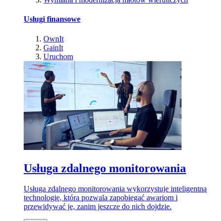
Usługi finansowe
OwnIt
GainIt
Uruchom
Usługa zdalnego monitorowania
Usługa zdalnego monitorowania wykorzystuje inteligentną
technologię, która pozwala zapobiegać awariom i
przewidywać je, zanim jeszcze do nich dojdzie.