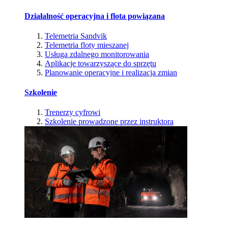
Działalność operacyjna i flota powiązana
Telemetria Sandvik
Telemetria floty mieszanej
Usługa zdalnego monitorowania
Aplikacje towarzyszące do sprzętu
Planowanie operacyjne i realizacja zmian
Szkolenie
Trenerzy cyfrowi
Szkolenie prowadzone przez instruktora