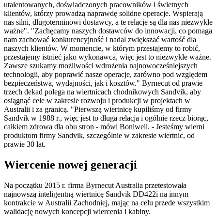
utalentowanych, doświadczonych pracowników i świetnych
klientów, którzy prowadzą naprawdę solidne operacje. Wspierają
nas silni, długoterminowi dostawcy, a te relacje są dla nas niezwykle
ważne". "Zachęcamy naszych dostawców do innowacji, co pomaga
nam zachować konkurencyjność i nadal zwiększać wartość dla
naszych klientów. W momencie, w którym przestajemy to robić,
przestajemy istnieć jako wykonawca, więc jest to niezwykle ważne.
Zawsze szukamy możliwości wdrożenia najnowocześniejszych
technologii, aby poprawić nasze operacje, zarówno pod względem
bezpieczeństwa, wydajności, jak i kosztów." Byrnecut od prawie
trzech dekad polega na wiertnicach chodnikowych Sandvik, aby
osiągnąć cele w zakresie rozwoju i produkcji w projektach w
Australii i za granicą. "Pierwszą wiertnicę kupiliśmy od firmy
Sandvik w 1988 r., więc jest to długa relacja i ogólnie rzecz biorąc,
całkiem zdrowa dla obu stron - mówi Boniwell. - Jesteśmy wierni
produktom firmy Sandvik, szczególnie w zakresie wiertnic, od
prawie 30 lat.
Wiercenie nowej generacji
Na początku 2015 r. firma Byrnecut Australia przetestowała
najnowszą inteligentną wiertnicę Sandvik DD422i na innym
kontrakcie w Australii Zachodniej, mając na celu przede wszystkim
walidację nowych koncepcji wiercenia i kabiny.