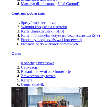
Magazyn dla klientów „Solid Ground”
Centrum pobierania
Specyfikacje techniczne
Warunki korzystania z serwisu
Karty charakterystyki (SDS)
Karty informacyjne dotyczące bezpieczeństwa (SIS)
Procedury bezpieczeństwa i konserwacji
Prowadnice do wiertarek obrotowych
O nas
Koncepcja biznesowa
Cyfryzacja
Badania i rozwój oraz innowacje
Zrównoważony rozwój
Kariera
Grupa Sandvik