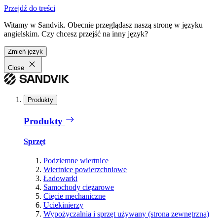
Przejdź do treści
Witamy w Sandvik. Obecnie przeglądasz naszą stronę w języku
angielskim. Czy chcesz przejść na inny język?
Zmień język
Close
Produkty
Produkty
Sprzęt
Podziemne wiertnice
Wiertnice powierzchniowe
Ładowarki
Samochody ciężarowe
Cięcie mechaniczne
Uciekinierzy
Wypożyczalnia i sprzęt używany (strona zewnętrzna)