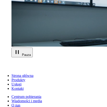
Pauza
Strona główna
Produkty
Usługi
Kontakt
Centrum pobierania
Wiadomości i media
O nas