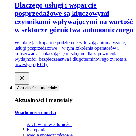
Dlaczego usługi i wsparcie
posprzedażowe są kluczowymi
czynnikami wpływającymi na wartość
w sektorze górnictwa autonomicznego
W miarę jak kopalnie podziemne wdrażają automatyzację,
usługi posprzedażowe – w tym szkolenia operatorów i
konserwacja – okazują się niezbędne dla zapewnienia
wydajności, bezpieczeństwa i długoterminowego zwrotu z
inwestycji (ROI).
Aktualności i materiały
Aktualności i materiały
Wiadomości i media
Archiwum wiadomości
Kampanie
Media społecznościowe