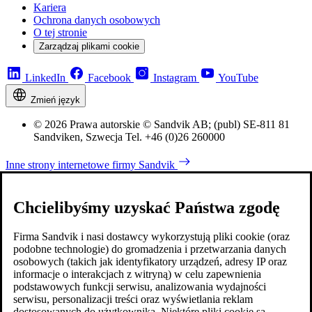
Kariera
Ochrona danych osobowych
O tej stronie
Zarządzaj plikami cookie
LinkedIn
Facebook
Instagram
YouTube
Zmień język
© 2026 Prawa autorskie © Sandvik AB; (publ) SE-811 81
Sandviken, Szwecja Tel. +46 (0)26 260000
Inne strony internetowe firmy Sandvik
Chcielibyśmy uzyskać Państwa zgodę
Firma Sandvik i nasi dostawcy wykorzystują pliki cookie (oraz
podobne technologie) do gromadzenia i przetwarzania danych
osobowych (takich jak identyfikatory urządzeń, adresy IP oraz
informacje o interakcjach z witryną) w celu zapewnienia
podstawowych funkcji serwisu, analizowania wydajności
serwisu, personalizacji treści oraz wyświetlania reklam
dostosowanych do użytkownika. Niektóre pliki cookie są