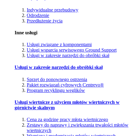
Indywidualne przebudowy
Odrodzenie
Przedłużenie życia
Inne usługi
Usługi związane z komponentami
Usługi wsparcia serwisowego Ground Support
Usługi w zakresie narzędzi do obróbki skał
Usługi w zakresie narzędzi do obróbki skał
Sprzęt do ponownego ostrzenia
Pakiet rozwiązań cyfrowych Centrevo®
Program recyklingu węglików
Usługi wiertnicze z użyciem młotów wiertniczych w
górnictwie skalnym
Cena za godzinę pracy młota wiertniczego
Zestawy do naprawy i zwiększania trwałości młotów
wiertniczych
Wymiana i modernizacja młotów wiertniczych