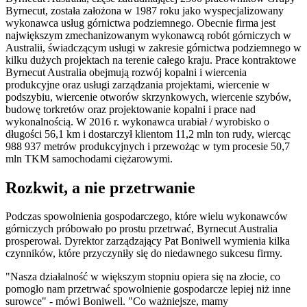
Byrnecut, została założona w 1987 roku jako wyspecjalizowany
wykonawca usług górnictwa podziemnego. Obecnie firma jest
największym zmechanizowanym wykonawcą robót górniczych w
Australii, świadczącym usługi w zakresie górnictwa podziemnego w
kilku dużych projektach na terenie całego kraju. Prace kontraktowe
Byrnecut Australia obejmują rozwój kopalni i wiercenia
produkcyjne oraz usługi zarządzania projektami, wiercenie w
podszybiu, wiercenie otworów skrzynkowych, wiercenie szybów,
budowę torkretów oraz projektowanie kopalni i prace nad
wykonalnością. W 2016 r. wykonawca urabiał / wyrobisko o
długości 56,1 km i dostarczył klientom 11,2 mln ton rudy, wiercąc
988 937 metrów produkcyjnych i przewożąc w tym procesie 50,7
mln TKM samochodami ciężarowymi.
Rozkwit, a nie przetrwanie
Podczas spowolnienia gospodarczego, które wielu wykonawców
górniczych próbowało po prostu przetrwać, Byrnecut Australia
prosperował. Dyrektor zarządzający Pat Boniwell wymienia kilka
czynników, które przyczyniły się do niedawnego sukcesu firmy.
"Nasza działalność w większym stopniu opiera się na złocie, co
pomogło nam przetrwać spowolnienie gospodarcze lepiej niż inne
surowce" - mówi Boniwell. "Co ważniejsze, mamy