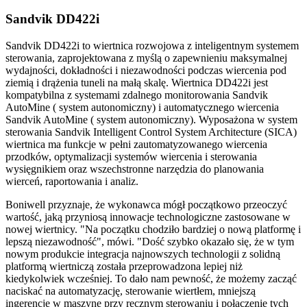
Sandvik DD422i
Sandvik DD422i to wiertnica rozwojowa z inteligentnym systemem
sterowania, zaprojektowana z myślą o zapewnieniu maksymalnej
wydajności, dokładności i niezawodności podczas wiercenia pod
ziemią i drążenia tuneli na małą skalę. Wiertnica DD422i jest
kompatybilna z systemami zdalnego monitorowania Sandvik
AutoMine ( system autonomiczny) i automatycznego wiercenia
Sandvik AutoMine ( system autonomiczny). Wyposażona w system
sterowania Sandvik Intelligent Control System Architecture (SICA)
wiertnica ma funkcje w pełni zautomatyzowanego wiercenia
przodków, optymalizacji systemów wiercenia i sterowania
wysięgnikiem oraz wszechstronne narzędzia do planowania
wierceń, raportowania i analiz.
Boniwell przyznaje, że wykonawca mógł początkowo przeoczyć
wartość, jaką przyniosą innowacje technologiczne zastosowane w
nowej wiertnicy. "Na początku chodziło bardziej o nową platformę i
lepszą niezawodność", mówi. "Dość szybko okazało się, że w tym
nowym produkcie integracja najnowszych technologii z solidną
platformą wiertniczą została przeprowadzona lepiej niż
kiedykolwiek wcześniej. To dało nam pewność, że możemy zacząć
naciskać na automatyzację, sterowanie wiertłem, mniejszą
ingerencję w maszynę przy ręcznym sterowaniu i połączenie tych