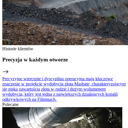
Historie klientów
Precyzja w każdym otworze
Precyzyjne wiercenie i dyscyplina operacyjna mają kluczowe
znaczenie w projekcie wydobycia złota Masbate, charakteryzującym
się niską zawartością złota w rudzie i dużym wolumenem
wydobycia, który jest jedną z największych działających kopalń
odkrywkowych na Filipinach.
Polecane