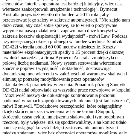
elementów. Interfejs operatora jest bardziej intuicyjny, więc nasi
wiertacze zaakceptowali urządzenie i technologię". Byrnecut
Australia przywiózł wiertło do Jundee w 2015 roku, aby
przetestować jego zalety w zakresie automatyzacji. "Nie zajęło nam
dużo czasu, aby zdać sobie sprawę, że to wiertło pozytywnie
wpłynie na naszą działalność i zapewni nam duże korzyści w
zakresie kosztów eksploatacji i wydajności" - mówi Law. Podczas
trzymiesięcznego okresu próbnego w Jundee wiertnica Sandvik
DD422i wierciła ponad 60 000 metrów miesięcznie. Koszty
materiałów eksploatacyjnych spadły o 25 procent dzięki dłuższej
trwałości narzędzia, a firma Byrnecut Australia zmniejszyła o
połowę liczbę nadłamań. Nowy system sterowania wierceniem
znacznie poprawił wydajność i dokładność, dostosowując
dynamiczną moc wiercenia w zależności od warunków skalnych i
eliminując potrzebę modyfikowania przez operatorów
jakichkolwiek parametrów wiercenia. Ponad rok później Sandvik
DD422i nadal odpowiada za wszystkie prace rozwojowe w kopalni.
"Możliwość niezwykle dokładnego kontrolowania poziomu
nadłamań w ramach zaprojektowanych tolerancji jest fantastyczna",
mówi Boniwell. "Dodatkowe oszczędności, które osiągnęliśmy
dzięki skróceniu czasu wiercenia w trybie Ground Support,
skróceniu czasu cyklu, mniejszemu skalowaniu i tym podobnym
rzeczom, były większe, niż się spodziewaliśmy, a na koniec udało
nam się osiągnąć korzyści dzięki zastosowaniu automatyzacji
między zmianami, więc bez obecności operatorów mogliśmy stale