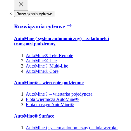
Rozwiązania cyfrowe
Rozwiązania cyfrowe
AutoMine ( system autonomiczny) – załadunek i
transport podziemny
AutoMine® Tele-Remote
AutoMine® Lite
AutoMine® Multi-Lite
AutoMine® Core
AutoMine® – wiercenie podziemne
AutoMine® – wiertarka pojedyncza
Flota wiertnicza AutoMine®
Flota maszyn AutoMine®
AutoMine® Surface
AutoMine ( system autonomiczny) – linia wzroku