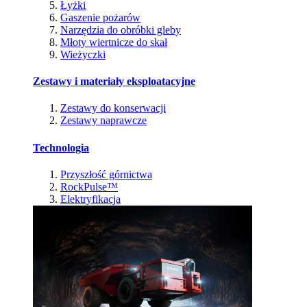
Łyżki
Gaszenie pożarów
Narzędzia do obróbki gleby
Młoty wiertnicze do skał
Wieżyczki
Zestawy i materiały eksploatacyjne
Zestawy do konserwacji
Zestawy naprawcze
Technologia
Przyszłość górnictwa
RockPulse™
Elektryfikacja