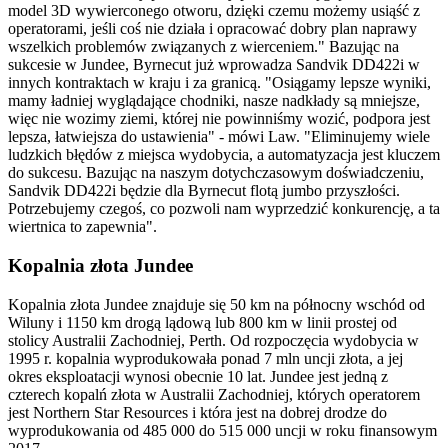
model 3D wywierconego otworu, dzięki czemu możemy usiąść z
operatorami, jeśli coś nie działa i opracować dobry plan naprawy
wszelkich problemów związanych z wierceniem." Bazując na
sukcesie w Jundee, Byrnecut już wprowadza Sandvik DD422i w
innych kontraktach w kraju i za granicą. "Osiągamy lepsze wyniki,
mamy ładniej wyglądające chodniki, nasze nadkłady są mniejsze,
więc nie wozimy ziemi, której nie powinniśmy wozić, podpora jest
lepsza, łatwiejsza do ustawienia" - mówi Law. "Eliminujemy wiele
ludzkich błędów z miejsca wydobycia, a automatyzacja jest kluczem
do sukcesu. Bazując na naszym dotychczasowym doświadczeniu,
Sandvik DD422i będzie dla Byrnecut flotą jumbo przyszłości.
Potrzebujemy czegoś, co pozwoli nam wyprzedzić konkurencję, a ta
wiertnica to zapewnia".
Kopalnia złota Jundee
Kopalnia złota Jundee znajduje się 50 km na północny wschód od
Wiluny i 1150 km drogą lądową lub 800 km w linii prostej od
stolicy Australii Zachodniej, Perth. Od rozpoczęcia wydobycia w
1995 r. kopalnia wyprodukowała ponad 7 mln uncji złota, a jej
okres eksploatacji wynosi obecnie 10 lat. Jundee jest jedną z
czterech kopalń złota w Australii Zachodniej, których operatorem
jest Northern Star Resources i która jest na dobrej drodze do
wyprodukowania od 485 000 do 515 000 uncji w roku finansowym