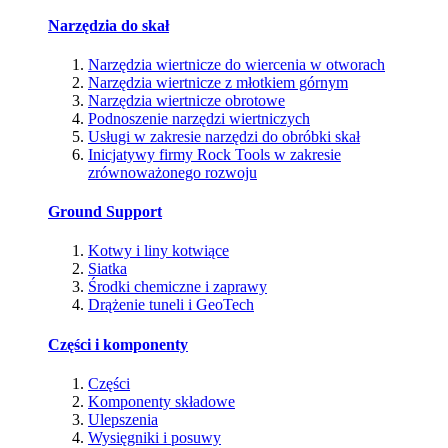
Narzędzia do skał
Narzędzia wiertnicze do wiercenia w otworach
Narzędzia wiertnicze z młotkiem górnym
Narzędzia wiertnicze obrotowe
Podnoszenie narzędzi wiertniczych
Usługi w zakresie narzędzi do obróbki skał
Inicjatywy firmy Rock Tools w zakresie
zrównoważonego rozwoju
Ground Support
Kotwy i liny kotwiące
Siatka
Środki chemiczne i zaprawy
Drążenie tuneli i GeoTech
Części i komponenty
Części
Komponenty składowe
Ulepszenia
Wysięgniki i posuwy