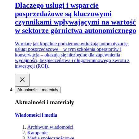
Dlaczego usługi i wsparcie
posprzedażowe są kluczowymi
czynnikami wpływającymi na wartość
w sektorze górnictwa autonomicznego
W miarę jak kopalnie podziemne wdrażają automatyzację,
usługi posprzedażowe – w tym szkolenia operatorów i
konserwacja – okazują się niezbędne dla zapewnienia
wydajności, bezpieczeństwa i długoterminowego zwrotu z
inwestycji (ROI).
Aktualności i materiały
Aktualności i materiały
Wiadomości i media
Archiwum wiadomości
Kampanie
Media społecznościowe