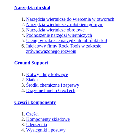
Narzędzia do skał
Narzędzia wiertnicze do wiercenia w otworach
Narzędzia wiertnicze z młotkiem górnym
Narzędzia wiertnicze obrotowe
Podnoszenie narzędzi wiertniczych
Usługi w zakresie narzędzi do obróbki skał
Inicjatywy firmy Rock Tools w zakresie
zrównoważonego rozwoju
Ground Support
Kotwy i liny kotwiące
Siatka
Środki chemiczne i zaprawy
Drążenie tuneli i GeoTech
Części i komponenty
Części
Komponenty składowe
Ulepszenia
Wysięgniki i posuwy