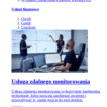
Usługi finansowe
OwnIt
GainIt
Uruchom
Usługa zdalnego monitorowania
Usługa zdalnego monitorowania wykorzystuje inteligentną
technologię, która pozwala zapobiegać awariom i
przewidywać je, zanim jeszcze do nich dojdzie.