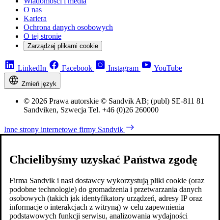
Wiadomości i media
O nas
Kariera
Ochrona danych osobowych
O tej stronie
Zarządzaj plikami cookie
LinkedIn
Facebook
Instagram
YouTube
Zmień język
© 2026 Prawa autorskie © Sandvik AB; (publ) SE-811 81
Sandviken, Szwecja Tel. +46 (0)26 260000
Inne strony internetowe firmy Sandvik
Chcielibyśmy uzyskać Państwa zgodę
Firma Sandvik i nasi dostawcy wykorzystują pliki cookie (oraz
podobne technologie) do gromadzenia i przetwarzania danych
osobowych (takich jak identyfikatory urządzeń, adresy IP oraz
informacje o interakcjach z witryną) w celu zapewnienia
podstawowych funkcji serwisu, analizowania wydajności