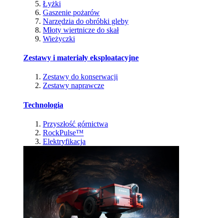
Łyżki
Gaszenie pożarów
Narzędzia do obróbki gleby
Młoty wiertnicze do skał
Wieżyczki
Zestawy i materiały eksploatacyjne
Zestawy do konserwacji
Zestawy naprawcze
Technologia
Przyszłość górnictwa
RockPulse™
Elektryfikacja