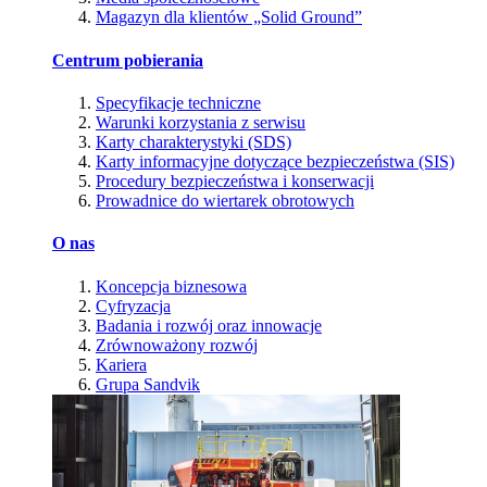
Magazyn dla klientów „Solid Ground”
Centrum pobierania
Specyfikacje techniczne
Warunki korzystania z serwisu
Karty charakterystyki (SDS)
Karty informacyjne dotyczące bezpieczeństwa (SIS)
Procedury bezpieczeństwa i konserwacji
Prowadnice do wiertarek obrotowych
O nas
Koncepcja biznesowa
Cyfryzacja
Badania i rozwój oraz innowacje
Zrównoważony rozwój
Kariera
Grupa Sandvik