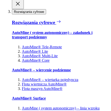
Rozwiązania cyfrowe
Rozwiązania cyfrowe
AutoMine ( system autonomiczny) – załadunek i
transport podziemny
AutoMine® Tele-Remote
AutoMine® Lite
AutoMine® Multi-Lite
AutoMine® Core
AutoMine® – wiercenie podziemne
AutoMine® – wiertarka pojedyncza
Flota wiertnicza AutoMine®
Flota maszyn AutoMine®
AutoMine® Surface
AutoMine ( system autonomiczny) – linia wzroku