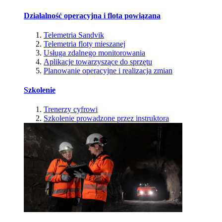
Działalność operacyjna i flota powiązana
Telemetria Sandvik
Telemetria floty mieszanej
Usługa zdalnego monitorowania
Aplikacje towarzyszące do sprzętu
Planowanie operacyjne i realizacja zmian
Szkolenie
Trenerzy cyfrowi
Szkolenie prowadzone przez instruktora