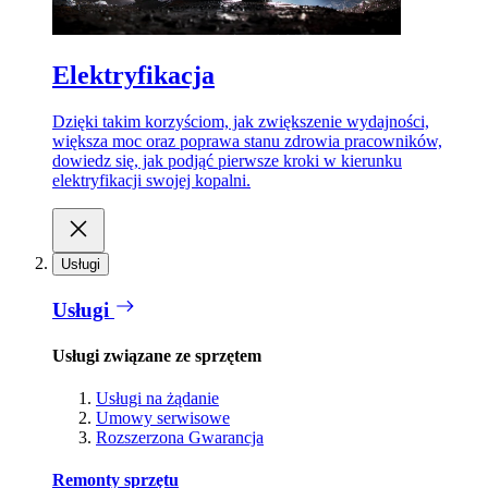
Elektryfikacja
Dzięki takim korzyściom, jak zwiększenie wydajności,
większa moc oraz poprawa stanu zdrowia pracowników,
dowiedz się, jak podjąć pierwsze kroki w kierunku
elektryfikacji swojej kopalni.
Usługi
Usługi
Usługi związane ze sprzętem
Usługi na żądanie
Umowy serwisowe
Rozszerzona Gwarancja
Remonty sprzętu