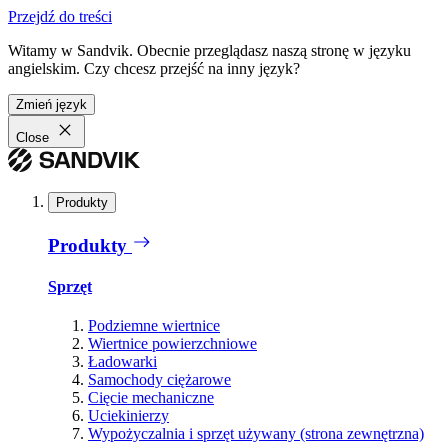
Przejdź do treści
Witamy w Sandvik. Obecnie przeglądasz naszą stronę w języku
angielskim. Czy chcesz przejść na inny język?
Zmień język
Close
Produkty
Produkty
Sprzęt
Podziemne wiertnice
Wiertnice powierzchniowe
Ładowarki
Samochody ciężarowe
Cięcie mechaniczne
Uciekinierzy
Wypożyczalnia i sprzęt używany (strona zewnętrzna)