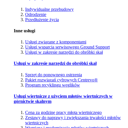
Indywidualne przebudowy
Odrodzenie
Przedłużenie życia
Inne usługi
Usługi związane z komponentami
Usługi wsparcia serwisowego Ground Support
Usługi w zakresie narzędzi do obróbki skał
Usługi w zakresie narzędzi do obróbki skał
Sprzęt do ponownego ostrzenia
Pakiet rozwiązań cyfrowych Centrevo®
Program recyklingu węglików
Usługi wiertnicze z użyciem młotów wiertniczych w
górnictwie skalnym
Cena za godzinę pracy młota wiertniczego
Zestawy do naprawy i zwiększania trwałości młotów
wiertniczych
Wymiana i modernizacja młotów wiertniczych