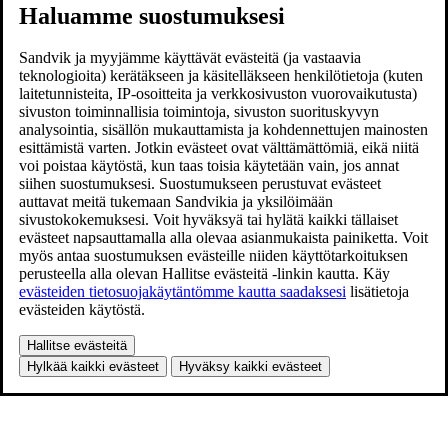
Haluamme suostumuksesi
Sandvik ja myyjämme käyttävät evästeitä (ja vastaavia
teknologioita) kerätäkseen ja käsitelläkseen henkilötietoja (kuten
laitetunnisteita, IP-osoitteita ja verkkosivuston vuorovaikutusta)
sivuston toiminnallisia toimintoja, sivuston suorituskyvyn
analysointia, sisällön mukauttamista ja kohdennettujen mainosten
esittämistä varten. Jotkin evästeet ovat välttämättömiä, eikä niitä
voi poistaa käytöstä, kun taas toisia käytetään vain, jos annat
siihen suostumuksesi. Suostumukseen perustuvat evästeet
auttavat meitä tukemaan Sandvikia ja yksilöimään
sivustokokemuksesi. Voit hyväksyä tai hylätä kaikki tällaiset
evästeet napsauttamalla alla olevaa asianmukaista painiketta. Voit
myös antaa suostumuksen evästeille niiden käyttötarkoituksen
perusteella alla olevan Hallitse evästeitä -linkin kautta. Käy
evästeiden tietosuojakäytäntömme kautta saadaksesi
lisätietoja
evästeiden käytöstä.
Hallitse evästeitä
Hylkää kaikki evästeet
Hyväksy kaikki evästeet