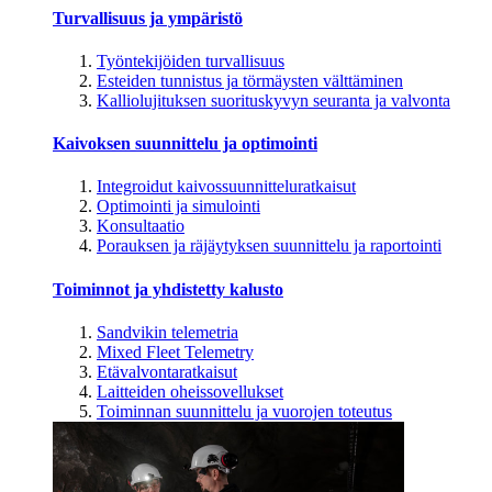
Turvallisuus ja ympäristö
Työntekijöiden turvallisuus
Esteiden tunnistus ja törmäysten välttäminen
Kalliolujituksen suorituskyvyn seuranta ja valvonta
Kaivoksen suunnittelu ja optimointi
Integroidut kaivossuunnitteluratkaisut
Optimointi ja simulointi
Konsultaatio
Porauksen ja räjäytyksen suunnittelu ja raportointi
Toiminnot ja yhdistetty kalusto
Sandvikin telemetria
Mixed Fleet Telemetry
Etävalvontaratkaisut
Laitteiden oheissovellukset
Toiminnan suunnittelu ja vuorojen toteutus