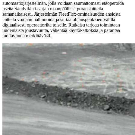
automaatiojärjestelmän, jolla voidaan saumattomasti etäoperoida
useita Sandvikin i-sarjan maanpäällisiä porauslaitteita
samanaikaisesti. Järjestelmän FleetFlex-ominaisuuden ansiosta
laitteita voidaan hallinnoida ja siirtää ohjauspenkkien välillä
digitaalisesti operaattorilta toiselle. Ratkaisu tarjoaa toimintaan
uudenlaista joustavuutta, vähentää käyttökatkoksia ja parantaa
tuottavuutta merkittävästi.