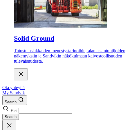
Solid Ground
Tutustu asiakkaiden menestystarinoihin, alan asiantuntijoiden
näkemyksiin ja Sandvikin näkökulmaan kaivosteollisuuden
tulevaisuudesta.
Ota yhteyttä
My Sandvik
Search
Etsi
Search