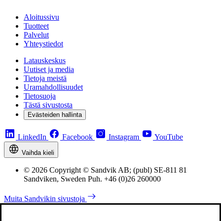
Aloitussivu
Tuotteet
Palvelut
Yhteystiedot
Latauskeskus
Uutiset ja media
Tietoja meistä
Uramahdollisuudet
Tietosuoja
Tästä sivustosta
Evästeiden hallinta
LinkedIn
Facebook
Instagram
YouTube
Vaihda kieli
© 2026 Copyright © Sandvik AB; (publ) SE-811 81
Sandviken, Sweden Puh. +46 (0)26 260000
Muita Sandvikin sivustoja