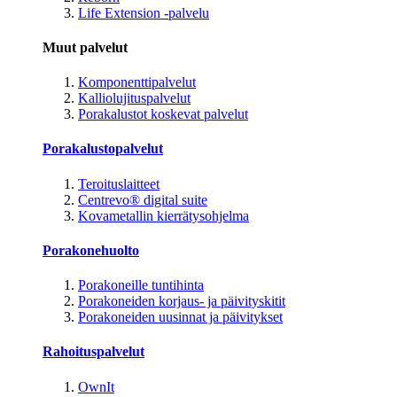
Life Extension -palvelu
Muut palvelut
Komponenttipalvelut
Kalliolujituspalvelut
Porakalustot koskevat palvelut
Porakalustopalvelut
Teroituslaitteet
Centrevo® digital suite
Kovametallin kierrätysohjelma
Porakonehuolto
Porakoneille tuntihinta
Porakoneiden korjaus- ja päivityskitit
Porakoneiden uusinnat ja päivitykset
Rahoituspalvelut
OwnIt