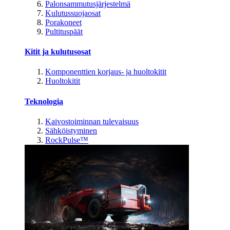
Palonsammutusjärjestelmä
Kulutussuojaosat
Porakoneet
Pultituspäät
Kitit ja kulutusosat
Komponenttien korjaus- ja huoltokitit
Huoltokitit
Teknologia
Kaivostoiminnan tulevaisuus
Sähköistyminen
RockPulse™