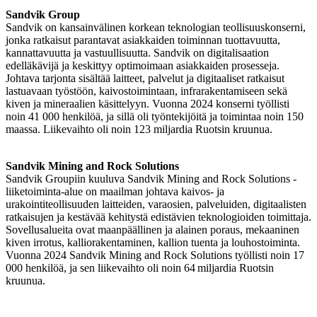
Sandvik Group
Sandvik on kansainvälinen korkean teknologian teollisuuskonserni,
jonka ratkaisut parantavat asiakkaiden toiminnan tuottavuutta,
kannattavuutta ja vastuullisuutta. Sandvik on digitalisaation
edelläkävijä ja keskittyy optimoimaan asiakkaiden prosesseja.
Johtava tarjonta sisältää laitteet, palvelut ja digitaaliset ratkaisut
lastuavaan työstöön, kaivostoimintaan, infrarakentamiseen sekä
kiven ja mineraalien käsittelyyn. Vuonna 2024 konserni työllisti
noin 41 000 henkilöä, ja sillä oli työntekijöitä ja toimintaa noin 150
maassa. Liikevaihto oli noin 123 miljardia Ruotsin kruunua.
Sandvik Mining and Rock Solutions
Sandvik Groupiin kuuluva Sandvik Mining and Rock Solutions -
liiketoiminta-alue on maailman johtava kaivos- ja
urakointiteollisuuden laitteiden, varaosien, palveluiden, digitaalisten
ratkaisujen ja kestävää kehitystä edistävien teknologioiden toimittaja.
Sovellusalueita ovat maanpäällinen ja alainen poraus, mekaaninen
kiven irrotus, kalliorakentaminen, kallion tuenta ja louhostoiminta.
Vuonna 2024 Sandvik Mining and Rock Solutions työllisti noin 17
000 henkilöä, ja sen liikevaihto oli noin 64 miljardia Ruotsin
kruunua.