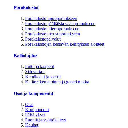
Porakalustot
Porakalusto uppoporaukseen
Porakalusto päältäiskevään poraukseen
Porakalustot kiertoporaukseen
Porakalustot nousuporaukseen
Porakalustopalvelut
Porakalustojen kestävän kehityksen aloitteet
Kalliolujitus
Pultit ja kaapelit
Sideverkot
Kemikaalit ja laastit
Kalliorakentaminen ja geotekniikka
Osat ja komponentit
Osat
Komponentit
Päivitykset
Puomit ja syöttölaitteet
Kauhat