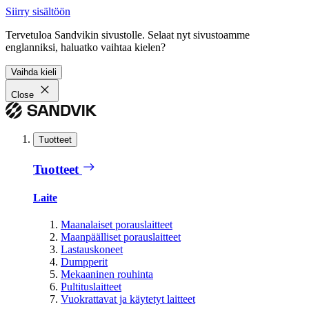
Siirry sisältöön
Tervetuloa Sandvikin sivustolle. Selaat nyt sivustoamme
englanniksi, haluatko vaihtaa kielen?
Vaihda kieli
Close
Tuotteet
Tuotteet
Laite
Maanalaiset porauslaitteet
Maanpäälliset porauslaitteet
Lastauskoneet
Dumpperit
Mekaaninen rouhinta
Pultituslaitteet
Vuokrattavat ja käytetyt laitteet