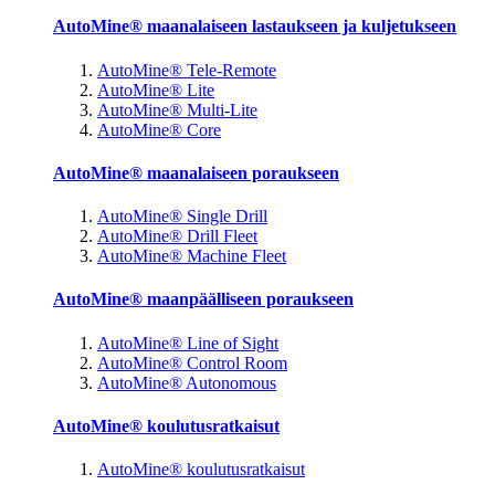
AutoMine® maanalaiseen lastaukseen ja kuljetukseen
AutoMine® Tele-Remote
AutoMine® Lite
AutoMine® Multi-Lite
AutoMine® Core
AutoMine® maanalaiseen poraukseen
AutoMine® Single Drill
AutoMine® Drill Fleet
AutoMine® Machine Fleet
AutoMine® maanpäälliseen poraukseen
AutoMine® Line of Sight
AutoMine® Control Room
AutoMine® Autonomous
AutoMine® koulutusratkaisut
AutoMine® koulutusratkaisut