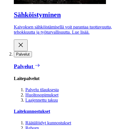
Sähköistyminen
Kaivoksen sähköistämisellä voit parantaa tuottavuutta,
tehokkuutta ja työturvallisuutta. Lue lisää.
Palvelut
Palvelut
Laitepalvelut
Palvelu tilauksesta
Huoltosopimukset
Laajennettu takuu
Laitekunnostukset
Räätälöidyt kunnostukset
Reborn