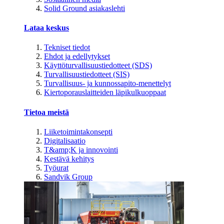
Solid Ground asiakaslehti
Lataa keskus
Tekniset tiedot
Ehdot ja edellytykset
Käyttöturvallisuustiedotteet (SDS)
Turvallisuustiedotteet (SIS)
Turvallisuus- ja kunnossapito-menettelyt
Kiertoporauslaitteiden läpikulkuoppaat
Tietoa meistä
Liiketoimintakonsepti
Digitalisaatio
T&amp;K ja innovointi
Kestävä kehitys
Työurat
Sandvik Group