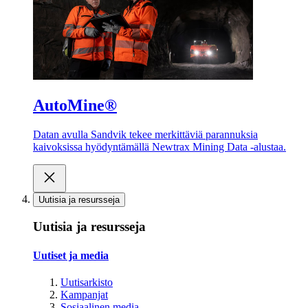
AutoMine®
Datan avulla Sandvik tekee merkittäviä parannuksia
kaivoksissa hyödyntämällä Newtrax Mining Data -alustaa.
Uutisia ja resursseja
Uutisia ja resursseja
Uutiset ja media
Uutisarkisto
Kampanjat
Sosiaalinen media