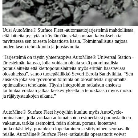
Uusi AutoMine® Surface Fleet -automaatiojärjestelmä mahdollistaa,
että laitteita pystytään käyttämään sekä suoraan kaivokselta tai
tarvittaessa sen toisesta lokaatiosta käsin. Toiminnallisuus tarjoaa
uuden tason tehokkuutta ja joustavuutta.
”Järjestelmä on täysin yhteensopiva AutoMine® Universal Station -
järjestelmän kanssa, jolla voidaan ohjata sekä puomimallisia
porauslaitteita että kiertoporauslaitteita myös erittäin haastavissa
olosuhteissa”, sanoo tuotepäällikkö Severi Eerola Sandvikilta. ”Sen
ansiosta jokaisen työvuoron toiminta on olosuhteista riippumatta
optimaalisen tehokasta. Täysin integroidun ratkaisun ansiosta
louhintaa voidaan jatkaa keskeytyksettä ja tehokkaasti myös ruoka-
ja räjäytystaukojen aikana.”
AutoMine® Surface Fleet hyötyihin kuuluu myös AutoCycle-
ominaisuus, jolla voidaan automatisoida esimerkiksi porauslaitteen
vakautus, tarkka asemointi, reiän aloitus, poraus, luotettava
putkenkäsittely, porauksen lopettaminen ja siirtyminen seuraavalle
reiälle. AutoMine® Surface Fleet -ratkaisulla operaattorit voivat