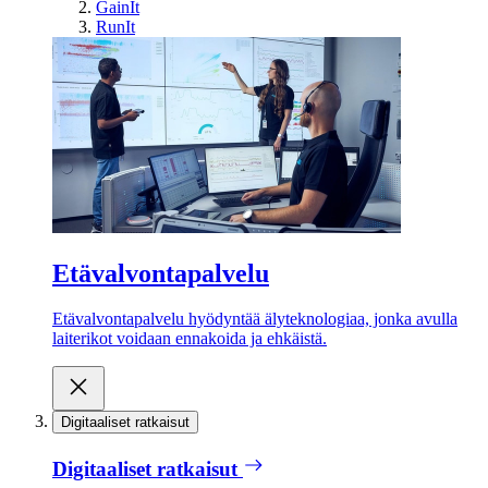
GainIt
RunIt
Etävalvontapalvelu
Etävalvontapalvelu hyödyntää älyteknologiaa, jonka avulla
laiterikot voidaan ennakoida ja ehkäistä.
Digitaaliset ratkaisut
Digitaaliset ratkaisut