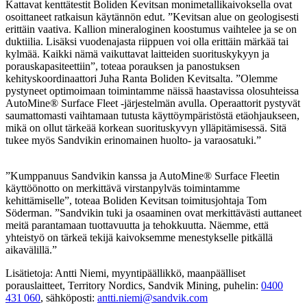
Kattavat kenttätestit Boliden Kevitsan monimetallikaivoksella ovat
osoittaneet ratkaisun käytännön edut. ”Kevitsan alue on geologisesti
erittäin vaativa. Kallion mineraloginen koostumus vaihtelee ja se on
duktiilia. Lisäksi vuodenajasta riippuen voi olla erittäin märkää tai
kylmää. Kaikki nämä vaikuttavat laitteiden suorituskykyyn ja
porauskapasiteettiin”, toteaa porauksen ja panostuksen
kehityskoordinaattori Juha Ranta Boliden Kevitsalta. ”Olemme
pystyneet optimoimaan toimintamme näissä haastavissa olosuhteissa
AutoMine® Surface Fleet -järjestelmän avulla. Operaattorit pystyvät
saumattomasti vaihtamaan tutusta käyttöympäristöstä etäohjaukseen,
mikä on ollut tärkeää korkean suorituskyvyn ylläpitämisessä. Sitä
tukee myös Sandvikin erinomainen huolto- ja varaosatuki.”
”Kumppanuus Sandvikin kanssa ja AutoMine® Surface Fleetin
käyttöönotto on merkittävä virstanpylväs toimintamme
kehittämiselle”, toteaa Boliden Kevitsan toimitusjohtaja Tom
Söderman. ”Sandvikin tuki ja osaaminen ovat merkittävästi auttaneet
meitä parantamaan tuottavuutta ja tehokkuutta. Näemme, että
yhteistyö on tärkeä tekijä kaivoksemme menestykselle pitkällä
aikavälillä.”
Lisätietoja: Antti Niemi, myyntipäällikkö, maanpäälliset
porauslaitteet, Territory Nordics, Sandvik Mining, puhelin:
0400
431 060
, sähköposti:
antti.niemi@sandvik.com