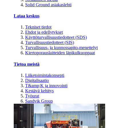
Solid Ground asiakaslehti
Lataa keskus
Tekniset tiedot
Ehdot ja edellytykset
Käyttöturvallisuustiedotteet (SDS)
Turvallisuustiedotteet (SIS)
Turvallisuus- ja kunnossapito-menettelyt
Kiertoporauslaitteiden läpikulkuoppaat
Tietoa meistä
Liiketoimintakonsepti
Digitalisaatio
T&amp;K ja innovointi
Kestävä kehitys
Työurat
Sandvik Group