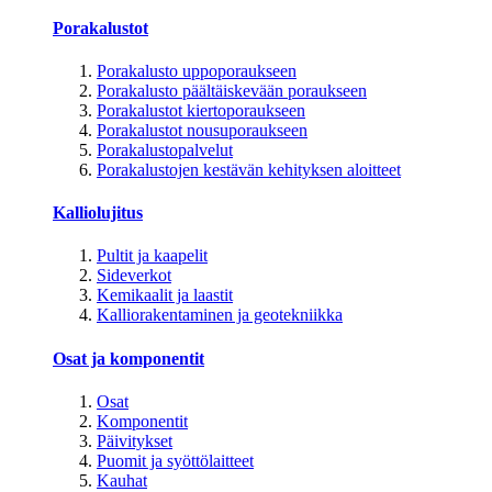
Porakalustot
Porakalusto uppoporaukseen
Porakalusto päältäiskevään poraukseen
Porakalustot kiertoporaukseen
Porakalustot nousuporaukseen
Porakalustopalvelut
Porakalustojen kestävän kehityksen aloitteet
Kalliolujitus
Pultit ja kaapelit
Sideverkot
Kemikaalit ja laastit
Kalliorakentaminen ja geotekniikka
Osat ja komponentit
Osat
Komponentit
Päivitykset
Puomit ja syöttölaitteet
Kauhat