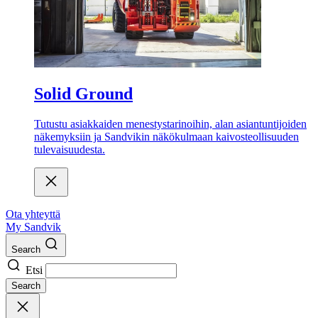
Solid Ground
Tutustu asiakkaiden menestystarinoihin, alan asiantuntijoiden
näkemyksiin ja Sandvikin näkökulmaan kaivosteollisuuden
tulevaisuudesta.
Ota yhteyttä
My Sandvik
Search
Etsi
Search