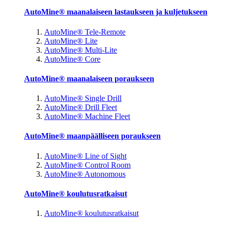
AutoMine® maanalaiseen lastaukseen ja kuljetukseen
AutoMine® Tele-Remote
AutoMine® Lite
AutoMine® Multi-Lite
AutoMine® Core
AutoMine® maanalaiseen poraukseen
AutoMine® Single Drill
AutoMine® Drill Fleet
AutoMine® Machine Fleet
AutoMine® maanpäälliseen poraukseen
AutoMine® Line of Sight
AutoMine® Control Room
AutoMine® Autonomous
AutoMine® koulutusratkaisut
AutoMine® koulutusratkaisut