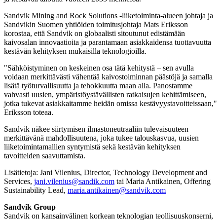
Sandvik Mining and Rock Solutions -liiketoiminta-alueen johtaja ja
Sandvikin Suomen yhtiöiden toimitusjohtaja Mats Eriksson
korostaa, että Sandvik on globaalisti sitoutunut edistämään
kaivosalan innovaatioita ja parantamaan asiakkaidensa tuottavuutta
kestävän kehityksen mukaisilla teknologioilla.
"Sähköistyminen on keskeinen osa tätä kehitystä – sen avulla
voidaan merkittävästi vähentää kaivostoiminnan päästöjä ja samalla
lisätä työturvallisuutta ja tehokkuutta maan alla. Panostamme
vahvasti uusien, ympäristöystävällisten ratkaisujen kehittämiseen,
jotka tukevat asiakkaitamme heidän omissa kestävyystavoitteissaan,"
Eriksson toteaa.
Sandvik näkee siirtymisen ilmastoneutraaliin tulevaisuuteen
merkittävänä mahdollisuutena, joka tukee talouskasvua, uusien
liiketoimintamallien syntymistä sekä kestävän kehityksen
tavoitteiden saavuttamista.
Lisätietoja: Jani Vilenius, Director, Technology Development and
Services,
jani.vilenius@sandik.com
tai Maria Antikainen, Offering
Sustainability Lead,
maria.antikainen@sandvik.com
Sandvik Group
Sandvik on kansainvälinen korkean teknologian teollisuuskonserni,