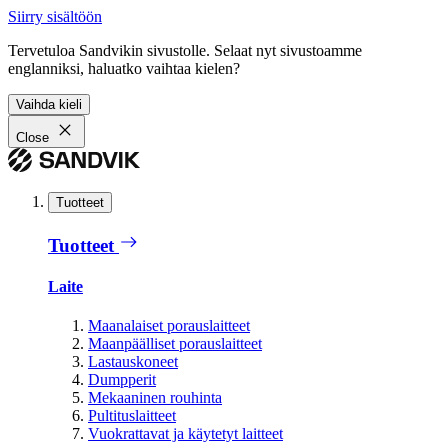
Siirry sisältöön
Tervetuloa Sandvikin sivustolle. Selaat nyt sivustoamme
englanniksi, haluatko vaihtaa kielen?
Vaihda kieli
Close
Tuotteet
Tuotteet
Laite
Maanalaiset porauslaitteet
Maanpäälliset porauslaitteet
Lastauskoneet
Dumpperit
Mekaaninen rouhinta
Pultituslaitteet
Vuokrattavat ja käytetyt laitteet