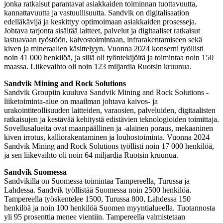
jonka ratkaisut parantavat asiakkaiden toiminnan tuottavuutta,
kannattavuutta ja vastuullisuutta. Sandvik on digitalisaation
edelläkävijä ja keskittyy optimoimaan asiakkaiden prosesseja.
Johtava tarjonta sisältää laitteet, palvelut ja digitaaliset ratkaisut
lastuavaan työstöön, kaivostoimintaan, infrarakentamiseen sekä
kiven ja mineraalien käsittelyyn. Vuonna 2024 konserni työllisti
noin 41 000 henkilöä, ja sillä oli työntekijöitä ja toimintaa noin 150
maassa. Liikevaihto oli noin 123 miljardia Ruotsin kruunua.
Sandvik Mining and Rock Solutions
Sandvik Groupiin kuuluva Sandvik Mining and Rock Solutions -
liiketoiminta-alue on maailman johtava kaivos- ja
urakointiteollisuuden laitteiden, varaosien, palveluiden, digitaalisten
ratkaisujen ja kestävää kehitystä edistävien teknologioiden toimittaja.
Sovellusalueita ovat maanpäällinen ja -alainen poraus, mekaaninen
kiven irrotus, kalliorakentaminen ja louhostoiminta. Vuonna 2024
Sandvik Mining and Rock Solutions työllisti noin 17 000 henkilöä,
ja sen liikevaihto oli noin 64 miljardia Ruotsin kruunua.
Sandvik Suomessa
Sandvikilla on Suomessa toimintaa Tampereella, Turussa ja
Lahdessa. Sandvik työllistää Suomessa noin 2500 henkilöä.
Tampereella työskentelee 1500, Turussa 800, Lahdessa 150
henkilöä ja noin 100 henkilöä Suomen myyntialueella. Tuotannosta
yli 95 prosenttia menee vientiin. Tampereella valmistetaan