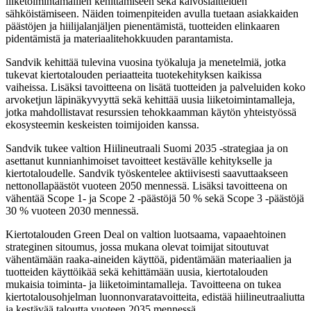
liiketoimintamallien kehittämiseen sekä kaivoslaitteiden
sähköistämiseen. Näiden toimenpiteiden avulla tuetaan asiakkaiden
päästöjen ja hiilijalanjäljen pienentämistä, tuotteiden elinkaaren
pidentämistä ja materiaalitehokkuuden parantamista.
Sandvik kehittää tulevina vuosina työkaluja ja menetelmiä, jotka
tukevat kiertotalouden periaatteita tuotekehityksen kaikissa
vaiheissa. Lisäksi tavoitteena on lisätä tuotteiden ja palveluiden koko
arvoketjun läpinäkyvyyttä sekä kehittää uusia liiketoimintamalleja,
jotka mahdollistavat resurssien tehokkaamman käytön yhteistyössä
ekosysteemin keskeisten toimijoiden kanssa.
Sandvik tukee valtion Hiilineutraali Suomi 2035 -strategiaa ja on
asettanut kunnianhimoiset tavoitteet kestävälle kehitykselle ja
kiertotaloudelle. Sandvik työskentelee aktiivisesti saavuttaakseen
nettonollapäästöt vuoteen 2050 mennessä. Lisäksi tavoitteena on
vähentää Scope 1- ja Scope 2 -päästöjä 50 % sekä Scope 3 -päästöjä
30 % vuoteen 2030 mennessä.
Kiertotalouden Green Deal on valtion luotsaama, vapaaehtoinen
strateginen sitoumus, jossa mukana olevat toimijat sitoutuvat
vähentämään raaka-aineiden käyttöä, pidentämään materiaalien ja
tuotteiden käyttöikää sekä kehittämään uusia, kiertotalouden
mukaisia toiminta- ja liiketoimintamalleja. Tavoitteena on tukea
kiertotalousohjelman luonnonvaratavoitteita, edistää hiilineutraaliutta
ja kestävää taloutta vuoteen 2035 mennessä.