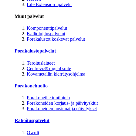
Life Extension -palvelu
Muut palvelut
Komponenttipalvelut
Kalliolujituspalvelut
Porakalustot koskevat palvelut
Porakalustopalvelut
Teroituslaitteet
Centrevo® digital suite
Kovametallin kierrätysohjelma
Porakonehuolto
Porakoneille tuntihinta
Porakoneiden korjaus- ja päivityskitit
Porakoneiden uusinnat ja päivitykset
Rahoituspalvelut
OwnIt