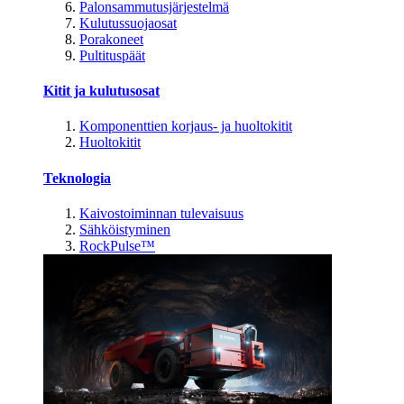
Palonsammutusjärjestelmä
Kulutussuojaosat
Porakoneet
Pultituspäät
Kitit ja kulutusosat
Komponenttien korjaus- ja huoltokitit
Huoltokitit
Teknologia
Kaivostoiminnan tulevaisuus
Sähköistyminen
RockPulse™