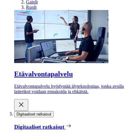
GainIt
RunIt
Etävalvontapalvelu
Etävalvontapalvelu hyödyntää älyteknologiaa, jonka avulla
laiterikot voidaan ennakoida ja ehkäistä.
Digitaaliset ratkaisut
Digitaaliset ratkaisut