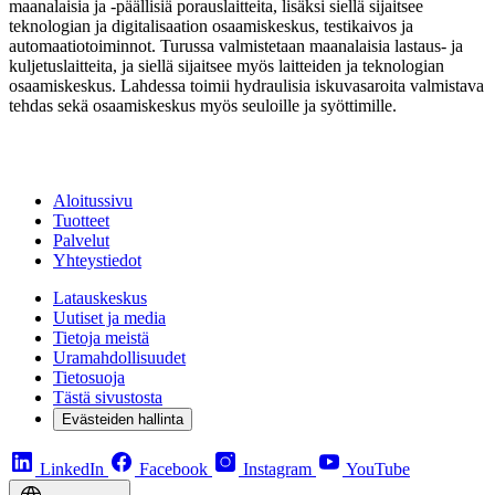
maanalaisia ja -päällisiä porauslaitteita, lisäksi siellä sijaitsee
teknologian ja digitalisaation osaamiskeskus, testikaivos ja
automaatiotoiminnot. Turussa valmistetaan maanalaisia lastaus- ja
kuljetuslaitteita, ja siellä sijaitsee myös laitteiden ja teknologian
osaamiskeskus. Lahdessa toimii hydraulisia iskuvasaroita valmistava
tehdas sekä osaamiskeskus myös seuloille ja syöttimille.
Aloitussivu
Tuotteet
Palvelut
Yhteystiedot
Latauskeskus
Uutiset ja media
Tietoja meistä
Uramahdollisuudet
Tietosuoja
Tästä sivustosta
Evästeiden hallinta
LinkedIn
Facebook
Instagram
YouTube