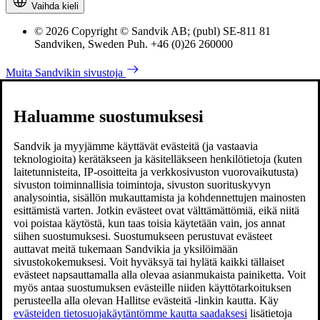
Vaihda kieli
© 2026 Copyright © Sandvik AB; (publ) SE-811 81
Sandviken, Sweden Puh. +46 (0)26 260000
Muita Sandvikin sivustoja
Haluamme suostumuksesi
Sandvik ja myyjämme käyttävät evästeitä (ja vastaavia
teknologioita) kerätäkseen ja käsitelläkseen henkilötietoja (kuten
laitetunnisteita, IP-osoitteita ja verkkosivuston vuorovaikutusta)
sivuston toiminnallisia toimintoja, sivuston suorituskyvyn
analysointia, sisällön mukauttamista ja kohdennettujen mainosten
esittämistä varten. Jotkin evästeet ovat välttämättömiä, eikä niitä
voi poistaa käytöstä, kun taas toisia käytetään vain, jos annat
siihen suostumuksesi. Suostumukseen perustuvat evästeet
auttavat meitä tukemaan Sandvikia ja yksilöimään
sivustokokemuksesi. Voit hyväksyä tai hylätä kaikki tällaiset
evästeet napsauttamalla alla olevaa asianmukaista painiketta. Voit
myös antaa suostumuksen evästeille niiden käyttötarkoituksen
perusteella alla olevan Hallitse evästeitä -linkin kautta. Käy
evästeiden tietosuojakäytäntömme kautta saadaksesi
lisätietoja