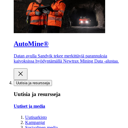
AutoMine®
Datan avulla Sandvik tekee merkittäviä parannuksia
kaivoksissa hyödyntämällä Newtrax Mining Data -alustaa.
Uutisia ja resursseja
Uutisia ja resursseja
Uutiset ja media
Uutisarkisto
Kampanjat
Sosiaalinen media