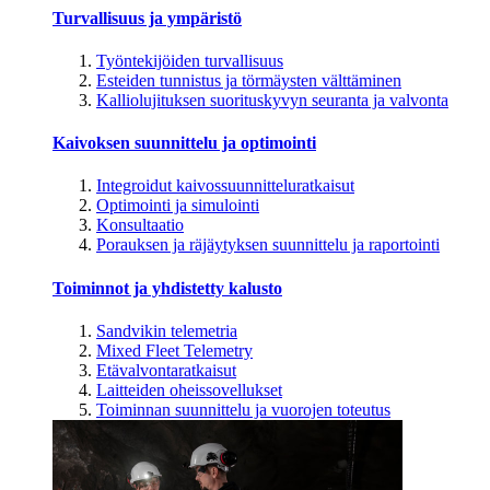
Turvallisuus ja ympäristö
Työntekijöiden turvallisuus
Esteiden tunnistus ja törmäysten välttäminen
Kalliolujituksen suorituskyvyn seuranta ja valvonta
Kaivoksen suunnittelu ja optimointi
Integroidut kaivossuunnitteluratkaisut
Optimointi ja simulointi
Konsultaatio
Porauksen ja räjäytyksen suunnittelu ja raportointi
Toiminnot ja yhdistetty kalusto
Sandvikin telemetria
Mixed Fleet Telemetry
Etävalvontaratkaisut
Laitteiden oheissovellukset
Toiminnan suunnittelu ja vuorojen toteutus