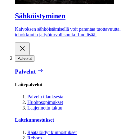
Sähköistyminen
Kaivoksen sähköistämisellä voit parantaa tuottavuutta,
tehokkuutta ja työturvallisuutta. Lue lisää.
Palvelut
Palvelut
Laitepalvelut
Palvelu tilauksesta
Huoltosopimukset
Laajennettu takuu
Laitekunnostukset
Räätälöidyt kunnostukset
Reborn