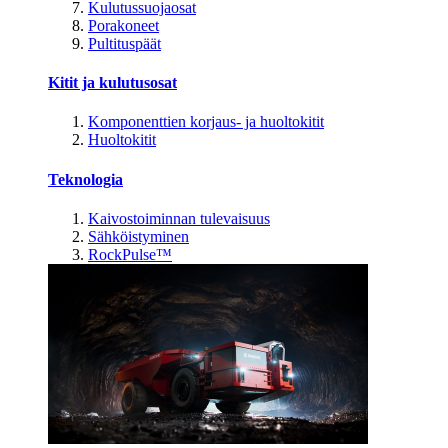
Kulutussuojaosat
Porakoneet
Pultituspäät
Kitit ja kulutusosat
Komponenttien korjaus- ja huoltokitit
Huoltokitit
Teknologia
Kaivostoiminnan tulevaisuus
Sähköistyminen
RockPulse™