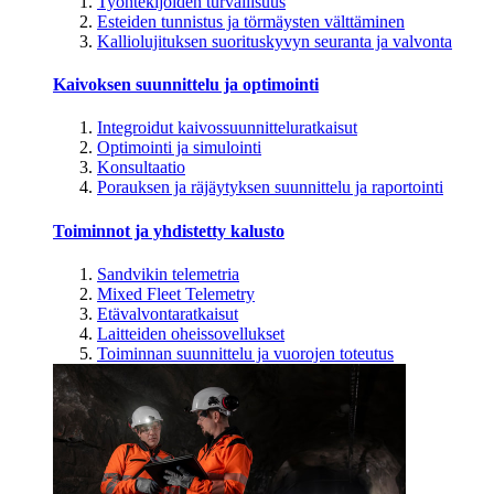
Työntekijöiden turvallisuus
Esteiden tunnistus ja törmäysten välttäminen
Kalliolujituksen suorituskyvyn seuranta ja valvonta
Kaivoksen suunnittelu ja optimointi
Integroidut kaivossuunnitteluratkaisut
Optimointi ja simulointi
Konsultaatio
Porauksen ja räjäytyksen suunnittelu ja raportointi
Toiminnot ja yhdistetty kalusto
Sandvikin telemetria
Mixed Fleet Telemetry
Etävalvontaratkaisut
Laitteiden oheissovellukset
Toiminnan suunnittelu ja vuorojen toteutus