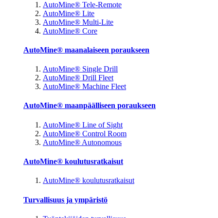
AutoMine® Tele-Remote
AutoMine® Lite
AutoMine® Multi-Lite
AutoMine® Core
AutoMine® maanalaiseen poraukseen
AutoMine® Single Drill
AutoMine® Drill Fleet
AutoMine® Machine Fleet
AutoMine® maanpäälliseen poraukseen
AutoMine® Line of Sight
AutoMine® Control Room
AutoMine® Autonomous
AutoMine® koulutusratkaisut
AutoMine® koulutusratkaisut
Turvallisuus ja ympäristö