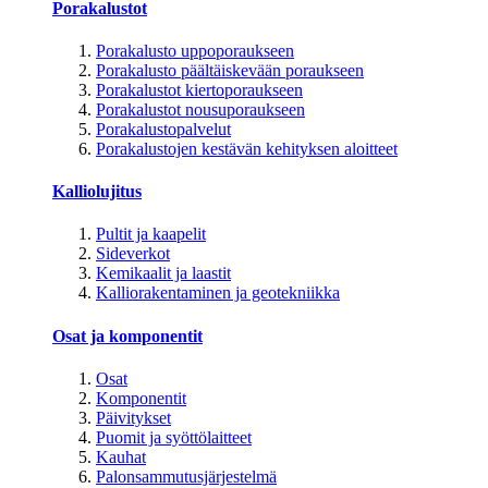
Porakalustot
Porakalusto uppoporaukseen
Porakalusto päältäiskevään poraukseen
Porakalustot kiertoporaukseen
Porakalustot nousuporaukseen
Porakalustopalvelut
Porakalustojen kestävän kehityksen aloitteet
Kalliolujitus
Pultit ja kaapelit
Sideverkot
Kemikaalit ja laastit
Kalliorakentaminen ja geotekniikka
Osat ja komponentit
Osat
Komponentit
Päivitykset
Puomit ja syöttölaitteet
Kauhat
Palonsammutusjärjestelmä