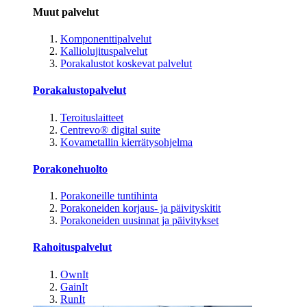
Muut palvelut
Komponenttipalvelut
Kalliolujituspalvelut
Porakalustot koskevat palvelut
Porakalustopalvelut
Teroituslaitteet
Centrevo® digital suite
Kovametallin kierrätysohjelma
Porakonehuolto
Porakoneille tuntihinta
Porakoneiden korjaus- ja päivityskitit
Porakoneiden uusinnat ja päivitykset
Rahoituspalvelut
OwnIt
GainIt
RunIt