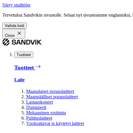
Siirry sisältöön
Tervetuloa Sandvikin sivustolle. Selaat nyt sivustoamme englanniksi, 
Vaihda kieli
Close
Tuotteet
Tuotteet
Laite
Maanalaiset porauslaitteet
Maanpäälliset porauslaitteet
Lastauskoneet
Dumpperit
Mekaaninen rouhinta
Pultituslaitteet
Vuokrattavat ja käytetyt laitteet