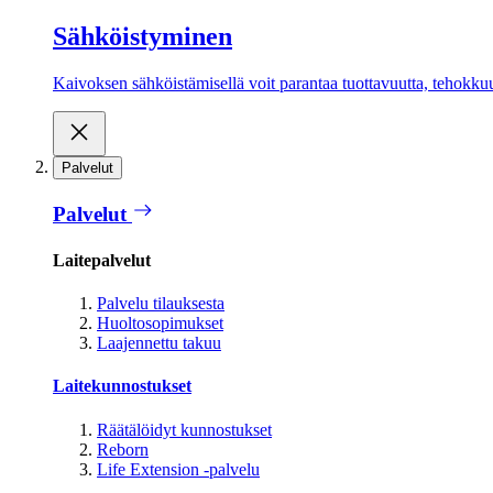
Sähköistyminen
Kaivoksen sähköistämisellä voit parantaa tuottavuutta, tehokkuutt
Palvelut
Palvelut
Laitepalvelut
Palvelu tilauksesta
Huoltosopimukset
Laajennettu takuu
Laitekunnostukset
Räätälöidyt kunnostukset
Reborn
Life Extension -palvelu