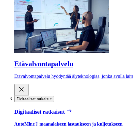
Etävalvontapalvelu
Etävalvontapalvelu hyödyntää älyteknologiaa, jonka avulla laite
Digitaaliset ratkaisut
Digitaaliset ratkaisut
AutoMine® maanalaiseen lastaukseen ja kuljetukseen