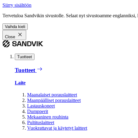
Siirry sisältöön
Tervetuloa Sandvikin sivustolle. Selaat nyt sivustoamme englanniksi, 
Vaihda kieli
Close
Tuotteet
Tuotteet
Laite
Maanalaiset porauslaitteet
Maanpäälliset porauslaitteet
Lastauskoneet
Dumpperit
Mekaaninen rouhinta
Pultituslaitteet
Vuokrattavat ja käytetyt laitteet