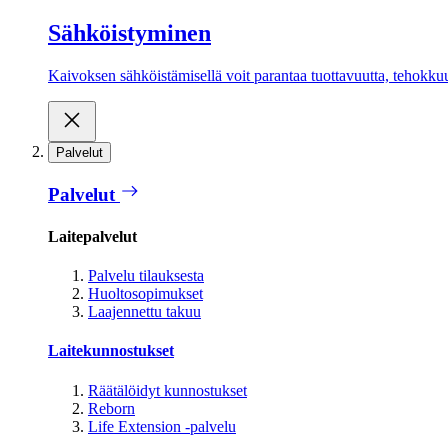
Sähköistyminen
Kaivoksen sähköistämisellä voit parantaa tuottavuutta, tehokkuutt
Palvelut
Palvelut
Laitepalvelut
Palvelu tilauksesta
Huoltosopimukset
Laajennettu takuu
Laitekunnostukset
Räätälöidyt kunnostukset
Reborn
Life Extension -palvelu