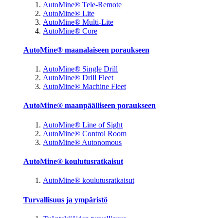
AutoMine® Tele-Remote
AutoMine® Lite
AutoMine® Multi-Lite
AutoMine® Core
AutoMine® maanalaiseen poraukseen
AutoMine® Single Drill
AutoMine® Drill Fleet
AutoMine® Machine Fleet
AutoMine® maanpäälliseen poraukseen
AutoMine® Line of Sight
AutoMine® Control Room
AutoMine® Autonomous
AutoMine® koulutusratkaisut
AutoMine® koulutusratkaisut
Turvallisuus ja ympäristö