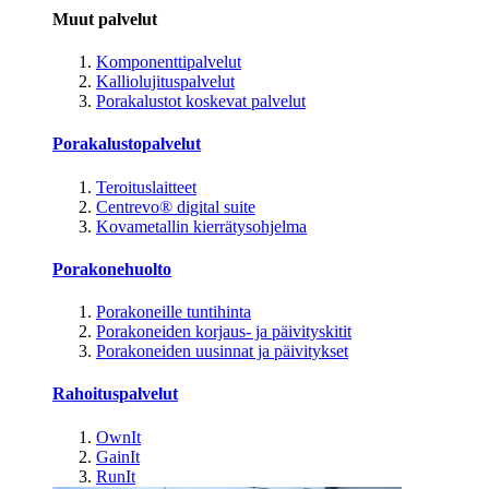
Muut palvelut
Komponenttipalvelut
Kalliolujituspalvelut
Porakalustot koskevat palvelut
Porakalustopalvelut
Teroituslaitteet
Centrevo® digital suite
Kovametallin kierrätysohjelma
Porakonehuolto
Porakoneille tuntihinta
Porakoneiden korjaus- ja päivityskitit
Porakoneiden uusinnat ja päivitykset
Rahoituspalvelut
OwnIt
GainIt
RunIt