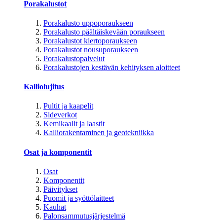
Porakalustot
Porakalusto uppoporaukseen
Porakalusto päältäiskevään poraukseen
Porakalustot kiertoporaukseen
Porakalustot nousuporaukseen
Porakalustopalvelut
Porakalustojen kestävän kehityksen aloitteet
Kalliolujitus
Pultit ja kaapelit
Sideverkot
Kemikaalit ja laastit
Kalliorakentaminen ja geotekniikka
Osat ja komponentit
Osat
Komponentit
Päivitykset
Puomit ja syöttölaitteet
Kauhat
Palonsammutusjärjestelmä