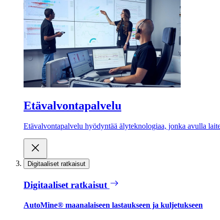
Etävalvontapalvelu
Etävalvontapalvelu hyödyntää älyteknologiaa, jonka avulla laite
Digitaaliset ratkaisut
Digitaaliset ratkaisut
AutoMine® maanalaiseen lastaukseen ja kuljetukseen