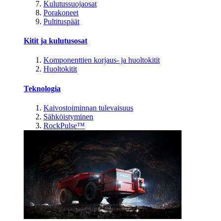
Kulutussuojaosat
Porakoneet
Pultituspäät
Kitit ja kulutusosat
Komponenttien korjaus- ja huoltokitit
Huoltokitit
Teknologia
Kaivostoiminnan tulevaisuus
Sähköistyminen
RockPulse™