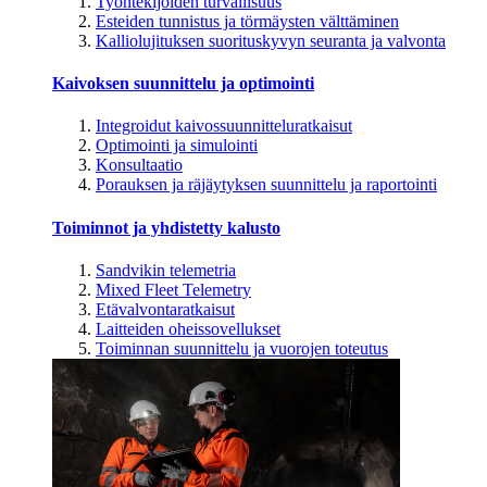
Työntekijöiden turvallisuus
Esteiden tunnistus ja törmäysten välttäminen
Kalliolujituksen suorituskyvyn seuranta ja valvonta
Kaivoksen suunnittelu ja optimointi
Integroidut kaivossuunnitteluratkaisut
Optimointi ja simulointi
Konsultaatio
Porauksen ja räjäytyksen suunnittelu ja raportointi
Toiminnot ja yhdistetty kalusto
Sandvikin telemetria
Mixed Fleet Telemetry
Etävalvontaratkaisut
Laitteiden oheissovellukset
Toiminnan suunnittelu ja vuorojen toteutus