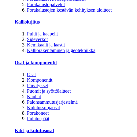
Porakalustopalvelut
Porakalustojen kestävän kehityksen aloitteet
Kalliolujitus
Pultit ja kaapelit
Sideverkot
Kemikaalit ja laastit
Kalliorakentaminen ja geotekniikka
Osat ja komponentit
Osat
Komponentit
Päivitykset
Puomit ja syöttölaitteet
Kauhat
Palonsammutusjärjestelmä
Kulutussuojaosat
Porakoneet
Pultituspäät
Kitit ja kulutusosat