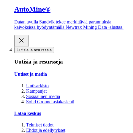
AutoMine®
Datan avulla Sandvik tekee merkittäviä parannuksia
kaivoksissa hyödyntämällä Newtrax Mining Data -alustaa.
Uutisia ja resursseja
Uutisia ja resursseja
Uutiset ja media
Uutisarkisto
Kampanjat
Sosiaalinen media
Solid Ground asiakaslehti
Lataa keskus
Tekniset tiedot
Ehdot ja edellytykset