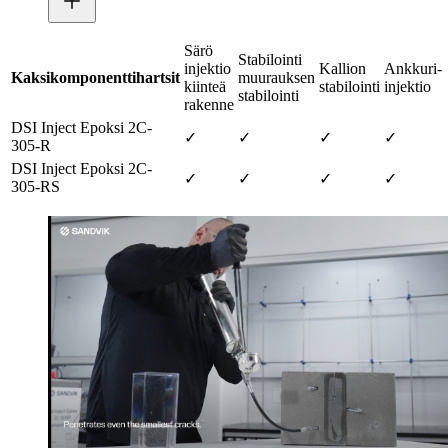
Särö
Stabilointi
injektio
Kallion
Ankkuri-
Kaksikomponenttihartsit
muurauksen
kiinteä
stabilointi
injektio
stabilointi
rakenne
DSI Inject Epoksi 2C-
✓
✓
✓
✓
305-R
DSI Inject Epoksi 2C-
✓
✓
✓
✓
305-RS