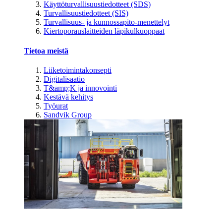
Käyttöturvallisuustiedotteet (SDS)
Turvallisuustiedotteet (SIS)
Turvallisuus- ja kunnossapito-menettelyt
Kiertoporauslaitteiden läpikulkuoppaat
Tietoa meistä
Liiketoimintakonsepti
Digitalisaatio
T&amp;K ja innovointi
Kestävä kehitys
Työurat
Sandvik Group