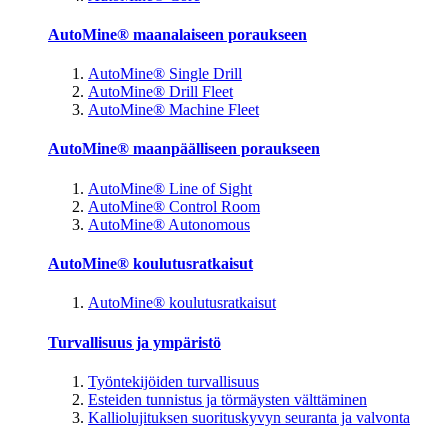
AutoMine® maanalaiseen poraukseen
AutoMine® Single Drill
AutoMine® Drill Fleet
AutoMine® Machine Fleet
AutoMine® maanpäälliseen poraukseen
AutoMine® Line of Sight
AutoMine® Control Room
AutoMine® Autonomous
AutoMine® koulutusratkaisut
AutoMine® koulutusratkaisut
Turvallisuus ja ympäristö
Työntekijöiden turvallisuus
Esteiden tunnistus ja törmäysten välttäminen
Kalliolujituksen suorituskyvyn seuranta ja valvonta