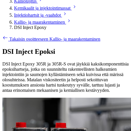
Kalliolujitus
Kemikaalit ja injektointimassat
Injektiohartsit ja -vaahdot
Kallio- ja maarakentaminen
DSI Inject Epoxy
Takaisin osoitteeseen Kallio- ja maarakentaminen
DSI Inject Epoksi
DSI Inject Epoxy 305R ja 305R-S ovat jäykkiä kaksikomponenttisia
epoksihartseja, jotka on suunniteltu rakenteellisten halkeamien
injektointiin ja saumojen kyllästämiseen sekä kuivissa että märissä
olosuhteissa. Matalan viskositeetin ja helposti sekoittuvan
koostumuksen ansiosta hartsi tunkeutyy syvälle, tarttuu lujasti ja
antaa erinomaisen mekaanisen ja kemiallisen kestävyyden.