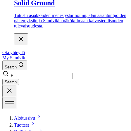
Solid Ground
Tutustu asiakkaiden menestystarinoihin, alan asiantuntijoiden
näkemyksiin ja Sandvikin näkökulmaan kaivosteollisuuden
tulevaisuudesta.
Ota yhteyttä
My Sandvik
Search
Etsi
Search
Aloitussivu
Tuotteet