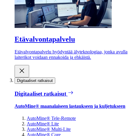
Etävalvontapalvelu
Etävalvontapalvelu hyödyntää älyteknologiaa, jonka avulla
laiterikot voidaan ennakoida ja ehkäistä.
Digitaaliset ratkaisut
Digitaaliset ratkaisut
AutoMine® maanalaiseen lastaukseen ja kuljetukseen
AutoMine® Tele-Remote
AutoMine® Lite
AutoMine® Multi-Lite
AutoMine® Core