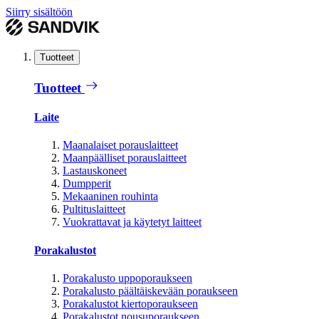
Siirry sisältöön
Tuotteet
Tuotteet
Laite
Maanalaiset porauslaitteet
Maanpäälliset porauslaitteet
Lastauskoneet
Dumpperit
Mekaaninen rouhinta
Pultituslaitteet
Vuokrattavat ja käytetyt laitteet
Porakalustot
Porakalusto uppoporaukseen
Porakalusto päältäiskevään poraukseen
Porakalustot kiertoporaukseen
Porakalustot nousuporaukseen