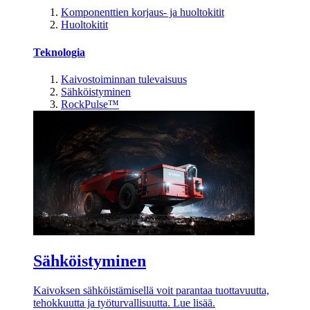
Komponenttien korjaus- ja huoltokitit
Huoltokitit
Teknologia
Kaivostoiminnan tulevaisuus
Sähköistyminen
RockPulse™
Sähköistyminen
Kaivoksen sähköistämisellä voit parantaa tuottavuutta,
tehokkuutta ja työturvallisuutta. Lue lisää.