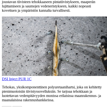
joustavan tiivisteen tehokkaaseen pintatiivistykseen, maaperän
lujittamiseen ja saumojen vedeneristykseen, kaikki nopeasti
kovettuen ja ympäristön kannalta turvallisesti.
DSI Inject PUR 1C
Tehokas, yksikomponenttinen polyuretaanihartsi, joka on kehitetty
pienimuotoisiin tiivistyssovelluksiin. Se tarjoaa tehokkaan ja
luotettavan vedenpitävyyden monissa erilaisissa maanrakennus- ja
maanalaisissa rakennushankkeissa.