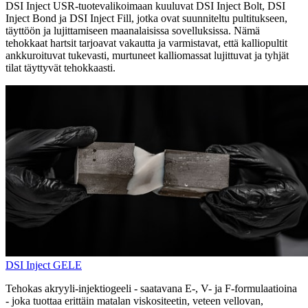
DSI Inject USR-tuotevalikoimaan kuuluvat DSI Inject Bolt, DSI
Inject Bond ja DSI Inject Fill, jotka ovat suunniteltu pultitukseen,
täyttöön ja lujittamiseen maanalaisissa sovelluksissa. Nämä
tehokkaat hartsit tarjoavat vakautta ja varmistavat, että kalliopultit
ankkuroituvat tukevasti, murtuneet kalliomassat lujittuvat ja tyhjät
tilat täyttyvät tehokkaasti.
DSI Inject GELE
Tehokas akryyli-injektiogeeli - saatavana E-, V- ja F-formulaatioina
- joka tuottaa erittäin matalan viskositeetin, veteen vellovan,