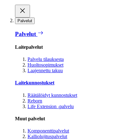
Palvelut
Palvelut
Laitepalvelut
Palvelu tilauksesta
Huoltosopimukset
Laajennettu takuu
Laitekunnostukset
Räätälöidyt kunnostukset
Reborn
Life Extension -palvelu
Muut palvelut
Komponenttipalvelut
Kalliolujituspalvelut