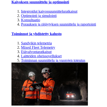
Kaivoksen suunnittelu ja optimointi
Integroidut kaivossuunnitteluratkaisut
Optimointi ja simulointi
Konsultaatio
Porauksen ja räjäytyksen suunnittelu ja raportointi
Toiminnot ja yhdistetty kalusto
Sandvikin telemetria
Mixed Fleet Telemetry
Etävalvontaratkaisut
Laitteiden oheissovellukset
Toiminnan suunnittelu ja vuorojen toteutus