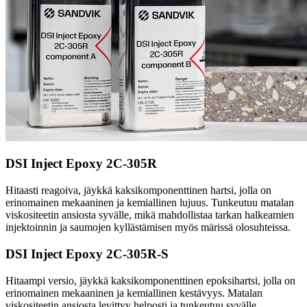
DSI Inject Epoxy 2C-305R
Hitaasti reagoiva, jäykkä kaksikomponenttinen hartsi, jolla on
erinomainen mekaaninen ja kemiallinen lujuus. Tunkeutuu matalan
viskositeetin ansiosta syvälle, mikä mahdollistaa tarkan halkeamien
injektoinnin ja saumojen kyllästämisen myös märissä olosuhteissa.
DSI Inject Epoxy 2C-305R-S
Hitaampi versio, jäykkä kaksikomponenttinen epoksihartsi, jolla on
erinomainen mekaaninen ja kemiallinen kestävyys. Matalan
viskositeetin ansiosta levittyy helposti ja tunkeutuu syvälle