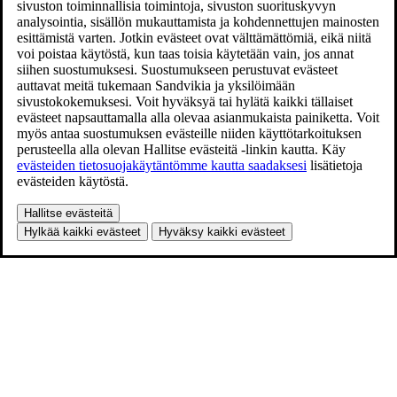
sivuston toiminnallisia toimintoja, sivuston suorituskyvyn
analysointia, sisällön mukauttamista ja kohdennettujen mainosten
esittämistä varten. Jotkin evästeet ovat välttämättömiä, eikä niitä
voi poistaa käytöstä, kun taas toisia käytetään vain, jos annat
siihen suostumuksesi. Suostumukseen perustuvat evästeet
auttavat meitä tukemaan Sandvikia ja yksilöimään
sivustokokemuksesi. Voit hyväksyä tai hylätä kaikki tällaiset
evästeet napsauttamalla alla olevaa asianmukaista painiketta. Voit
myös antaa suostumuksen evästeille niiden käyttötarkoituksen
perusteella alla olevan Hallitse evästeitä -linkin kautta. Käy
evästeiden tietosuojakäytäntömme kautta saadaksesi
lisätietoja
evästeiden käytöstä.
Hallitse evästeitä
Hylkää kaikki evästeet
Hyväksy kaikki evästeet