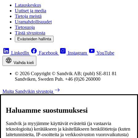
Latauskeskus
Uutiset ja media
Tietoja meistä
Uramahdollisuudet
Tietosuoja
Tästä sivustosta
Evästeiden hallinta
LinkedIn
Facebook
Instagram
YouTube
Vaihda kieli
© 2026 Copyright © Sandvik AB; (publ) SE-811 81
Sandviken, Sweden Puh. +46 (0)26 260000
Muita Sandvikin sivustoja
Haluamme suostumuksesi
Sandvik ja myyjämme käyttävät evästeitä (ja vastaavia
teknologioita) kerätäkseen ja käsitelläkseen henkilötietoja (kuten
laitetunnisteita, IP-osoitteita ja verkkosivuston vuorovaikutusta)