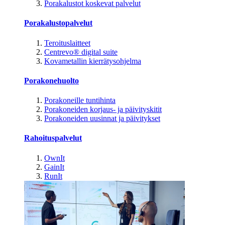
Porakalustot koskevat palvelut
Porakalustopalvelut
Teroituslaitteet
Centrevo® digital suite
Kovametallin kierrätysohjelma
Porakonehuolto
Porakoneille tuntihinta
Porakoneiden korjaus- ja päivityskitit
Porakoneiden uusinnat ja päivitykset
Rahoituspalvelut
OwnIt
GainIt
RunIt