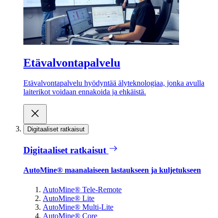
Etävalvontapalvelu
Etävalvontapalvelu hyödyntää älyteknologiaa, jonka avulla
laiterikot voidaan ennakoida ja ehkäistä.
Digitaaliset ratkaisut
Digitaaliset ratkaisut
AutoMine® maanalaiseen lastaukseen ja kuljetukseen
AutoMine® Tele-Remote
AutoMine® Lite
AutoMine® Multi-Lite
AutoMine® Core