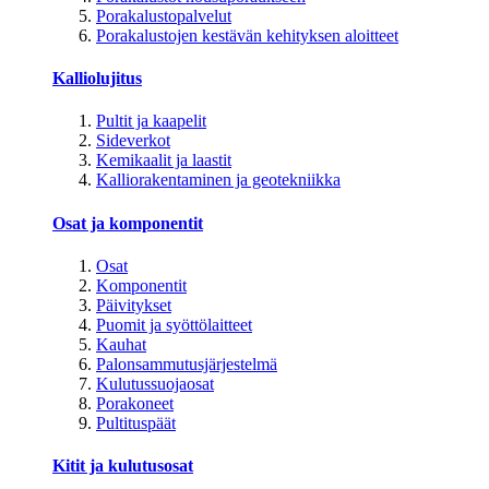
Porakalustopalvelut
Porakalustojen kestävän kehityksen aloitteet
Kalliolujitus
Pultit ja kaapelit
Sideverkot
Kemikaalit ja laastit
Kalliorakentaminen ja geotekniikka
Osat ja komponentit
Osat
Komponentit
Päivitykset
Puomit ja syöttölaitteet
Kauhat
Palonsammutusjärjestelmä
Kulutussuojaosat
Porakoneet
Pultituspäät
Kitit ja kulutusosat