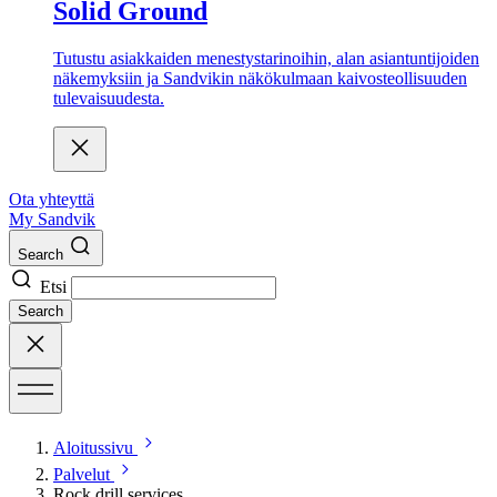
Solid Ground
Tutustu asiakkaiden menestystarinoihin, alan asiantuntijoiden
näkemyksiin ja Sandvikin näkökulmaan kaivosteollisuuden
tulevaisuudesta.
Ota yhteyttä
My Sandvik
Search
Etsi
Search
Aloitussivu
Palvelut
Rock drill services