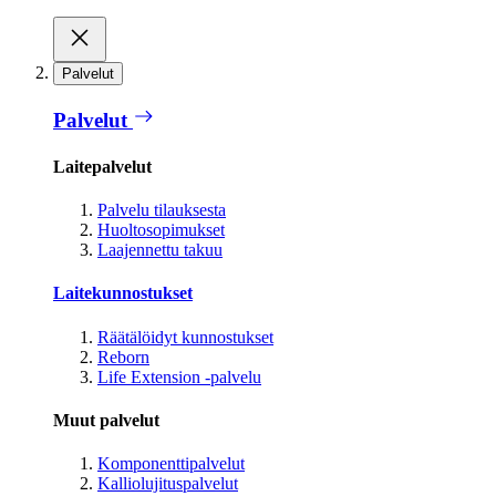
Palvelut
Palvelut
Laitepalvelut
Palvelu tilauksesta
Huoltosopimukset
Laajennettu takuu
Laitekunnostukset
Räätälöidyt kunnostukset
Reborn
Life Extension -palvelu
Muut palvelut
Komponenttipalvelut
Kalliolujituspalvelut