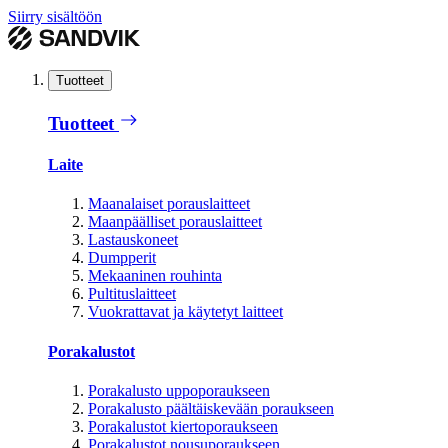
Siirry sisältöön
Tuotteet
Tuotteet
Laite
Maanalaiset porauslaitteet
Maanpäälliset porauslaitteet
Lastauskoneet
Dumpperit
Mekaaninen rouhinta
Pultituslaitteet
Vuokrattavat ja käytetyt laitteet
Porakalustot
Porakalusto uppoporaukseen
Porakalusto päältäiskevään poraukseen
Porakalustot kiertoporaukseen
Porakalustot nousuporaukseen