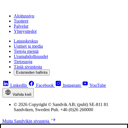
Aloitussivu
Tuotteet
Palvelut
Yhteystiedot
Latauskeskus
Uutiset ja media
Tietoja meistä
Uramahdollisuudet
Tietosuoja
Tästä sivustosta
Evästeiden hallinta
LinkedIn
Facebook
Instagram
YouTube
Vaihda kieli
© 2026 Copyright © Sandvik AB; (publ) SE-811 81
Sandviken, Sweden Puh. +46 (0)26 260000
Muita Sandvikin sivustoja