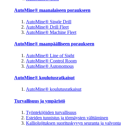
AutoMine® maanalaiseen poraukseen
AutoMine® Single Drill
AutoMine® Drill Fleet
AutoMine® Machine Fleet
AutoMine® maanpäälliseen poraukseen
AutoMine® Line of Sight
AutoMine® Control Room
AutoMine® Autonomous
AutoMine® koulutusratkaisut
AutoMine® koulutusratkaisut
Turvallisuus ja ympäristö
Työntekijöiden turvallisuus
Esteiden tunnistus ja törmäysten välttäminen
Kalliolujituksen suorituskyvyn seuranta ja valvonta