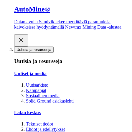
AutoMine®
Datan avulla Sandvik tekee merkittäviä parannuksia
kaivoksissa hyödyntämällä Newtrax Mining Data -alustaa.
Uutisia ja resursseja
Uutisia ja resursseja
Uutiset ja media
Uutisarkisto
Kampanjat
Sosiaalinen media
Solid Ground asiakaslehti
Lataa keskus
Tekniset tiedot
Ehdot ja edellytykset