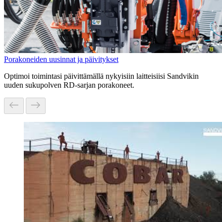
Porakoneiden uusinnat ja päivitykset
Optimoi toimintasi päivittämällä nykyisiin laitteisiisi Sandvikin
uuden sukupolven RD‑sarjan porakoneet.