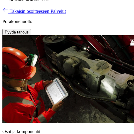
Takaisin osoitteeseen Palvelut
Porakonehuolto
Pyydä tarjous
Osat ja komponentit