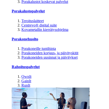
Porakalustot koskevat palvelut
Porakalustopalvelut
Teroituslaitteet
Centrevo® digital suite
Kovametallin kierrätysohjelma
Porakonehuolto
Porakoneille tuntihinta
Porakoneiden korjaus- ja päivityskitit
Porakoneiden uusinnat ja päivitykset
Rahoituspalvelut
OwnIt
GainIt
RunIt