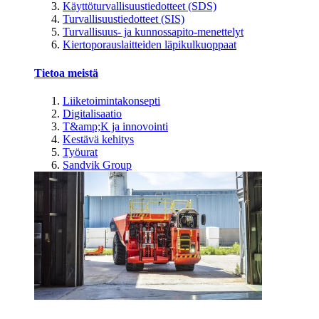
Käyttöturvallisuustiedotteet (SDS)
Turvallisuustiedotteet (SIS)
Turvallisuus- ja kunnossapito-menettelyt
Kiertoporauslaitteiden läpikulkuoppaat
Tietoa meistä
Liiketoimintakonsepti
Digitalisaatio
T&amp;K ja innovointi
Kestävä kehitys
Työurat
Sandvik Group