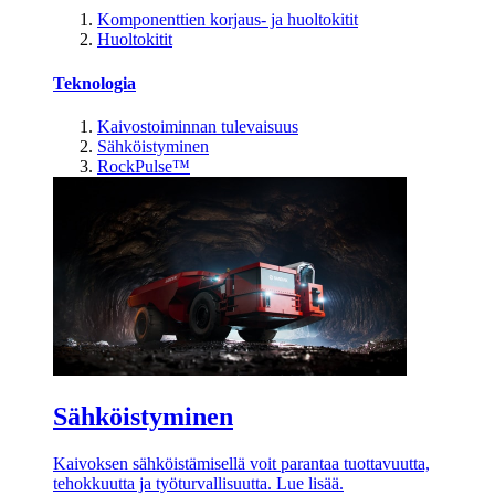
Komponenttien korjaus- ja huoltokitit
Huoltokitit
Teknologia
Kaivostoiminnan tulevaisuus
Sähköistyminen
RockPulse™
Sähköistyminen
Kaivoksen sähköistämisellä voit parantaa tuottavuutta,
tehokkuutta ja työturvallisuutta. Lue lisää.