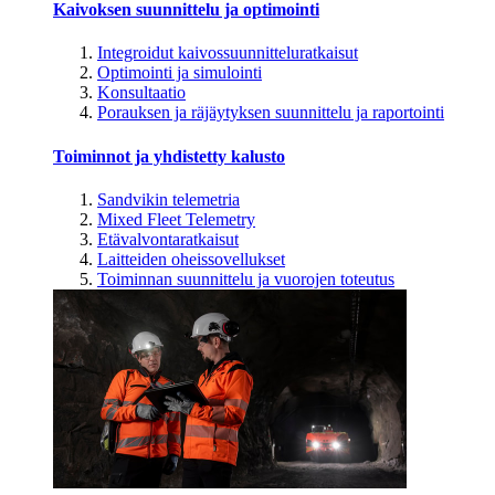
Kaivoksen suunnittelu ja optimointi
Integroidut kaivossuunnitteluratkaisut
Optimointi ja simulointi
Konsultaatio
Porauksen ja räjäytyksen suunnittelu ja raportointi
Toiminnot ja yhdistetty kalusto
Sandvikin telemetria
Mixed Fleet Telemetry
Etävalvontaratkaisut
Laitteiden oheissovellukset
Toiminnan suunnittelu ja vuorojen toteutus