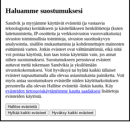
Haluamme suostumuksesi
Sandvik ja myyjämme käyttävät evästeitä (ja vastaavia
teknologioita) kerätäkseen ja käsitelläkseen henkilötietoja (kuten
laitetunnisteita, IP-osoitteita ja verkkosivuston vuorovaikutusta)
sivuston toiminnallisia toimintoja, sivuston suorituskyvyn
analysointia, sisällön mukauttamista ja kohdennettujen mainosten
esittämistä varten. Jotkin evästeet ovat välttämättömiä, eikä niitä
voi poistaa käytöstä, kun taas toisia käytetään vain, jos annat
siihen suostumuksesi. Suostumukseen perustuvat evästeet
auttavat meitä tukemaan Sandvikia ja yksilöimään
sivustokokemuksesi. Voit hyväksyä tai hylätä kaikki tällaiset
evästeet napsauttamalla alla olevaa asianmukaista painiketta. Voit
myös antaa suostumuksen evästeille niiden käyttötarkoituksen
perusteella alla olevan Hallitse evästeitä -linkin kautta. Käy
evästeiden tietosuojakäytäntömme kautta saadaksesi
lisätietoja
evästeiden käytöstä.
Hallitse evästeitä
Hylkää kaikki evästeet
Hyväksy kaikki evästeet