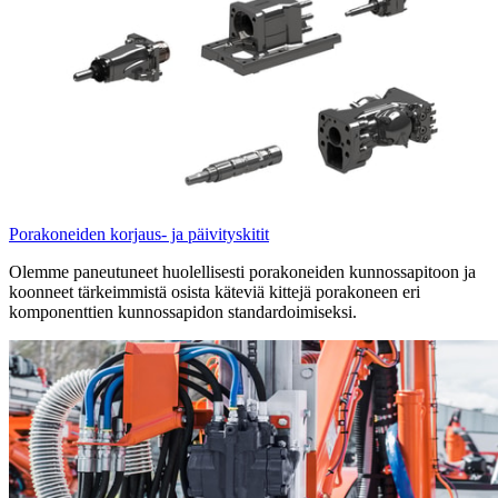
Porakoneiden korjaus- ja päivityskitit
Olemme paneutuneet huolellisesti porakoneiden kunnossapitoon ja
koonneet tärkeimmistä osista käteviä kittejä porakoneen eri
komponenttien kunnossapidon standardoimiseksi.