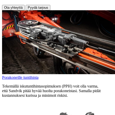
Ota yhteyttä
Pyydä tarjous
Porakoneille tuntihinta
Tekemällä iskutuntihintasopimuksen (PPH) voit olla varma,
että Sandvik pitää hyvää huolta porakoneistasi. Samalla pidät
kustannuksesi kurissa ja minimoit riskisi.