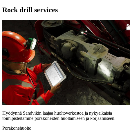
Rock drill services
Hyödynnä Sandvikin laajaa huoltoverkostoa ja nykyaikaisia
toimipisteitämme porakoneiden huoltamiseen ja korjaamiseen.
Porakonehuolto