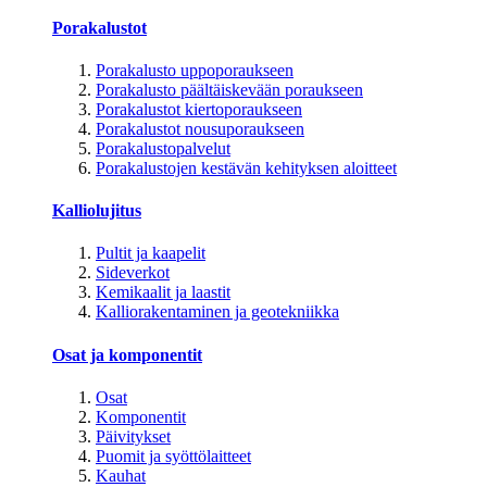
Porakalustot
Porakalusto uppoporaukseen
Porakalusto päältäiskevään poraukseen
Porakalustot kiertoporaukseen
Porakalustot nousuporaukseen
Porakalustopalvelut
Porakalustojen kestävän kehityksen aloitteet
Kalliolujitus
Pultit ja kaapelit
Sideverkot
Kemikaalit ja laastit
Kalliorakentaminen ja geotekniikka
Osat ja komponentit
Osat
Komponentit
Päivitykset
Puomit ja syöttölaitteet
Kauhat