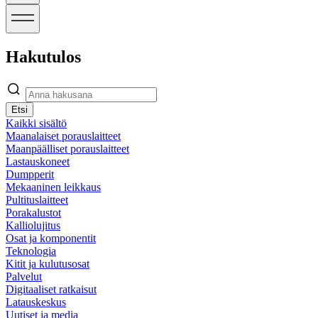
Hakutulos
Etsi
Kaikki sisältö
Maanalaiset porauslaitteet
Maanpäälliset porauslaitteet
Lastauskoneet
Dumpperit
Mekaaninen leikkaus
Pultituslaitteet
Porakalustot
Kalliolujitus
Osat ja komponentit
Teknologia
Kitit ja kulutusosat
Palvelut
Digitaaliset ratkaisut
Latauskeskus
Uutiset ja media