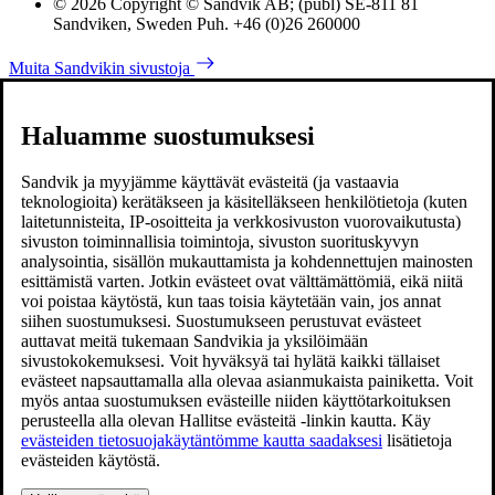
© 2026 Copyright © Sandvik AB; (publ) SE-811 81
Sandviken, Sweden Puh. +46 (0)26 260000
Muita Sandvikin sivustoja
Haluamme suostumuksesi
Sandvik ja myyjämme käyttävät evästeitä (ja vastaavia
teknologioita) kerätäkseen ja käsitelläkseen henkilötietoja (kuten
laitetunnisteita, IP-osoitteita ja verkkosivuston vuorovaikutusta)
sivuston toiminnallisia toimintoja, sivuston suorituskyvyn
analysointia, sisällön mukauttamista ja kohdennettujen mainosten
esittämistä varten. Jotkin evästeet ovat välttämättömiä, eikä niitä
voi poistaa käytöstä, kun taas toisia käytetään vain, jos annat
siihen suostumuksesi. Suostumukseen perustuvat evästeet
auttavat meitä tukemaan Sandvikia ja yksilöimään
sivustokokemuksesi. Voit hyväksyä tai hylätä kaikki tällaiset
evästeet napsauttamalla alla olevaa asianmukaista painiketta. Voit
myös antaa suostumuksen evästeille niiden käyttötarkoituksen
perusteella alla olevan Hallitse evästeitä -linkin kautta. Käy
evästeiden tietosuojakäytäntömme kautta saadaksesi
lisätietoja
evästeiden käytöstä.