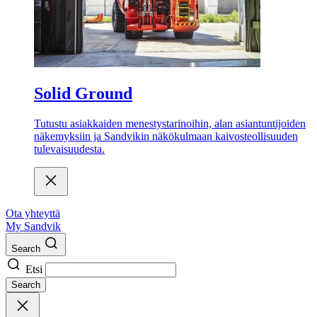
Solid Ground
Tutustu asiakkaiden menestystarinoihin, alan asiantuntijoiden
näkemyksiin ja Sandvikin näkökulmaan kaivosteollisuuden
tulevaisuudesta.
Ota yhteyttä
My Sandvik
Search
Etsi
Search