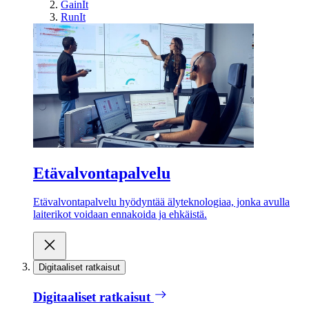
GainIt
RunIt
Etävalvontapalvelu
Etävalvontapalvelu hyödyntää älyteknologiaa, jonka avulla
laiterikot voidaan ennakoida ja ehkäistä.
Digitaaliset ratkaisut
Digitaaliset ratkaisut