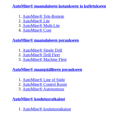
AutoMine® maanalaiseen lastaukseen ja kuljetukseen
AutoMine® Tele-Remote
AutoMine® Lite
AutoMine® Multi-Lite
AutoMine® Core
AutoMine® maanalaiseen poraukseen
AutoMine® Single Drill
AutoMine® Drill Fleet
AutoMine® Machine Fleet
AutoMine® maanpäälliseen poraukseen
AutoMine® Line of Sight
AutoMine® Control Room
AutoMine® Autonomous
AutoMine® koulutusratkaisut
AutoMine® koulutusratkaisut