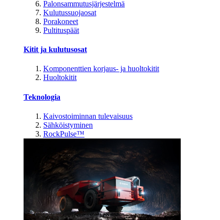
Palonsammutusjärjestelmä
Kulutussuojaosat
Porakoneet
Pultituspäät
Kitit ja kulutusosat
Komponenttien korjaus- ja huoltokitit
Huoltokitit
Teknologia
Kaivostoiminnan tulevaisuus
Sähköistyminen
RockPulse™