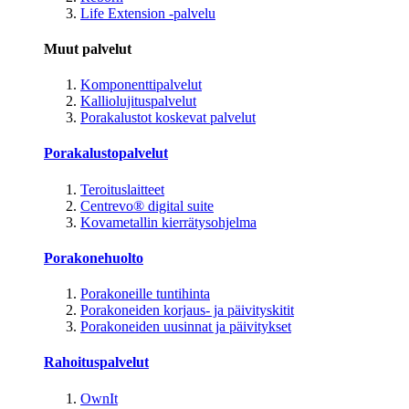
Life Extension -palvelu
Muut palvelut
Komponenttipalvelut
Kalliolujituspalvelut
Porakalustot koskevat palvelut
Porakalustopalvelut
Teroituslaitteet
Centrevo® digital suite
Kovametallin kierrätysohjelma
Porakonehuolto
Porakoneille tuntihinta
Porakoneiden korjaus- ja päivityskitit
Porakoneiden uusinnat ja päivitykset
Rahoituspalvelut
OwnIt