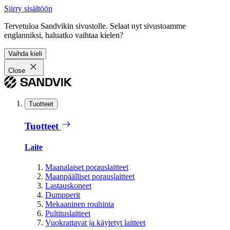
Siirry sisältöön
Tervetuloa Sandvikin sivustolle. Selaat nyt sivustoamme
englanniksi, haluatko vaihtaa kielen?
Vaihda kieli
Close
Tuotteet
Tuotteet
Laite
Maanalaiset porauslaitteet
Maanpäälliset porauslaitteet
Lastauskoneet
Dumpperit
Mekaaninen rouhinta
Pultituslaitteet
Vuokrattavat ja käytetyt laitteet