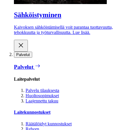
Sähköistyminen
Kaivoksen sähköistämisellä voit parantaa tuottavuutta,
tehokkuutta ja työturvallisuutta. Lue lisää.
Palvelut
Palvelut
Laitepalvelut
Palvelu tilauksesta
Huoltosopimukset
Laajennettu takuu
Laitekunnostukset
Räätälöidyt kunnostukset
Reborn