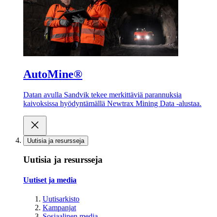
AutoMine®
Datan avulla Sandvik tekee merkittäviä parannuksia
kaivoksissa hyödyntämällä Newtrax Mining Data -alustaa.
Uutisia ja resursseja
Uutisia ja resursseja
Uutiset ja media
Uutisarkisto
Kampanjat
Sosiaalinen media