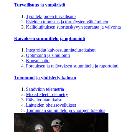
Turvallisuus ja ympäristö
Työntekijöiden turvallisuus
Esteiden tunnistus ja törmäysten välttäminen
Kalliolujituksen suorituskyvyn seuranta ja valvonta
Kaivoksen suunnittelu ja optimointi
Integroidut kaivossuunnitteluratkaisut
Optimointi ja simulointi
Konsultaatio
Porauksen ja räjäytyksen suunnittelu ja raportointi
Toiminnot ja yhdistetty kalusto
Sandvikin telemetria
Mixed Fleet Telemetry
Etävalvontaratkaisut
Laitteiden oheissovellukset
Toiminnan suunnittelu ja vuorojen toteutus