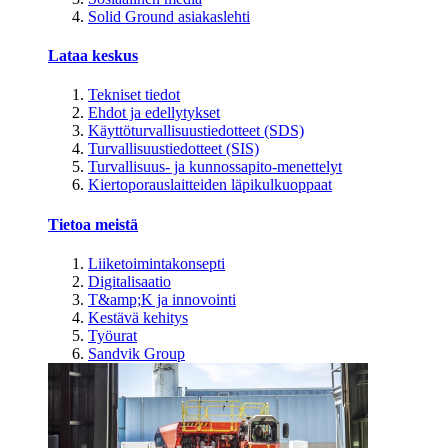
Solid Ground asiakaslehti
Lataa keskus
Tekniset tiedot
Ehdot ja edellytykset
Käyttöturvallisuustiedotteet (SDS)
Turvallisuustiedotteet (SIS)
Turvallisuus- ja kunnossapito-menettelyt
Kiertoporauslaitteiden läpikulkuoppaat
Tietoa meistä
Liiketoimintakonsepti
Digitalisaatio
T&amp;K ja innovointi
Kestävä kehitys
Työurat
Sandvik Group