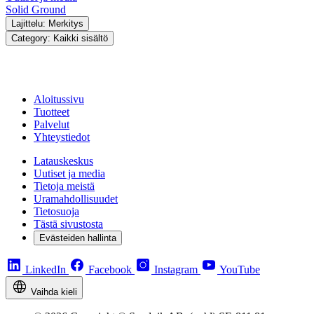
Solid Ground
Lajittelu: Merkitys
Category: Kaikki sisältö
Aloitussivu
Tuotteet
Palvelut
Yhteystiedot
Latauskeskus
Uutiset ja media
Tietoja meistä
Uramahdollisuudet
Tietosuoja
Tästä sivustosta
Evästeiden hallinta
LinkedIn
Facebook
Instagram
YouTube
Vaihda kieli