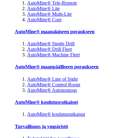
AutoMine® Tele-Remote
AutoMine® Lite
AutoMine® Multi-Lite
AutoMine® Core
AutoMine® maanalaiseen poraukseen
AutoMine® Single Drill
AutoMine® Drill Fleet
AutoMine® Machine Fleet
AutoMine® maanpäälliseen poraukseen
AutoMine® Line of Sight
AutoMine® Control Room
AutoMine® Autonomous
AutoMine® koulutusratkaisut
AutoMine® koulutusratkaisut
Turvallisuus ja ympäristö