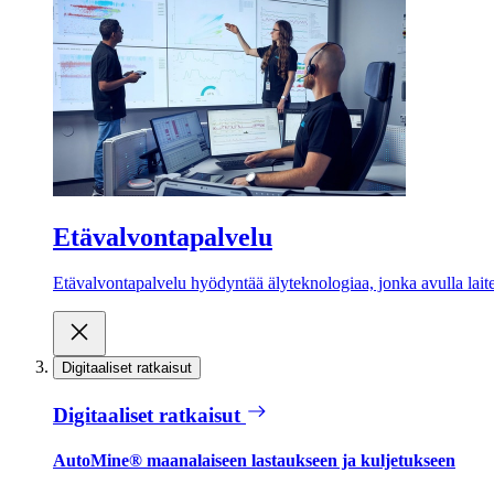
Etävalvontapalvelu
Etävalvontapalvelu hyödyntää älyteknologiaa, jonka avulla laite
Digitaaliset ratkaisut
Digitaaliset ratkaisut
AutoMine® maanalaiseen lastaukseen ja kuljetukseen