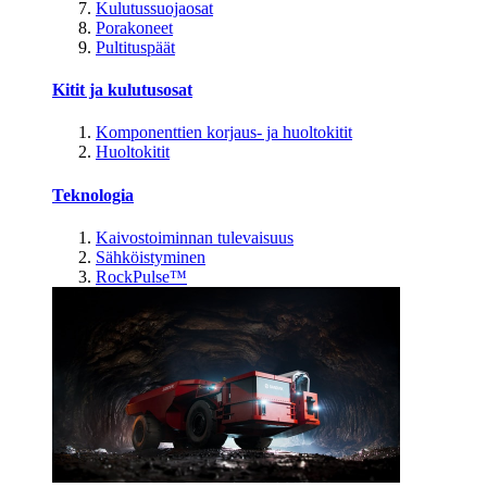
Kulutussuojaosat
Porakoneet
Pultituspäät
Kitit ja kulutusosat
Komponenttien korjaus- ja huoltokitit
Huoltokitit
Teknologia
Kaivostoiminnan tulevaisuus
Sähköistyminen
RockPulse™