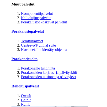
Muut palvelut
Komponenttipalvelut
Kalliolujituspalvelut
Porakalustot koskevat palvelut
Porakalustopalvelut
Teroituslaitteet
Centrevo® digital suite
Kovametallin kierrätysohjelma
Porakonehuolto
Porakoneille tuntihinta
Porakoneiden korjaus- ja päivityskitit
Porakoneiden uusinnat ja päivitykset
Rahoituspalvelut
OwnIt
GainIt
RunIt