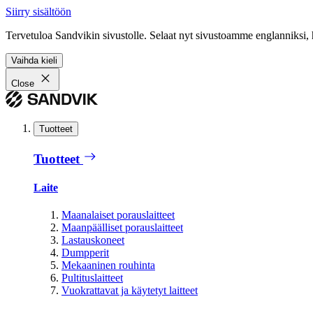
Siirry sisältöön
Tervetuloa Sandvikin sivustolle. Selaat nyt sivustoamme englanniksi, 
Vaihda kieli
Close
Tuotteet
Tuotteet
Laite
Maanalaiset porauslaitteet
Maanpäälliset porauslaitteet
Lastauskoneet
Dumpperit
Mekaaninen rouhinta
Pultituslaitteet
Vuokrattavat ja käytetyt laitteet