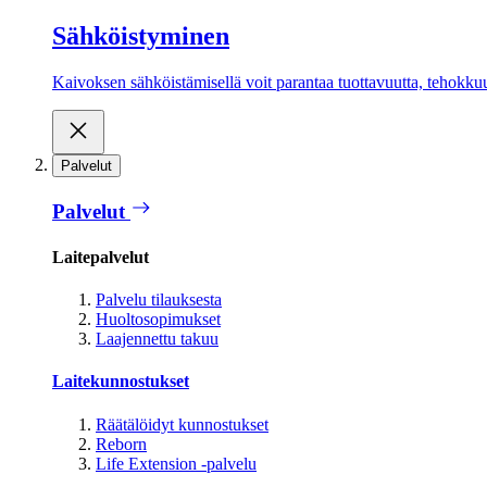
Sähköistyminen
Kaivoksen sähköistämisellä voit parantaa tuottavuutta, tehokkuutt
Palvelut
Palvelut
Laitepalvelut
Palvelu tilauksesta
Huoltosopimukset
Laajennettu takuu
Laitekunnostukset
Räätälöidyt kunnostukset
Reborn
Life Extension -palvelu