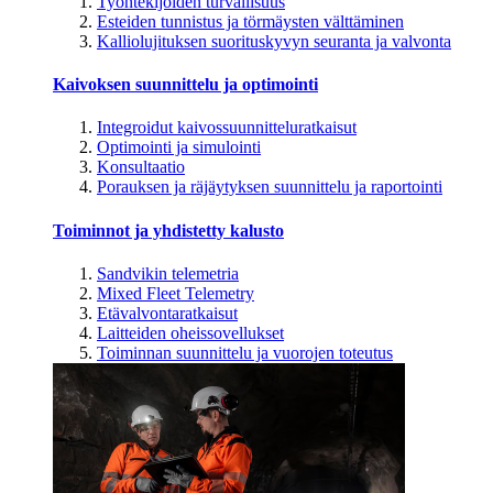
Työntekijöiden turvallisuus
Esteiden tunnistus ja törmäysten välttäminen
Kalliolujituksen suorituskyvyn seuranta ja valvonta
Kaivoksen suunnittelu ja optimointi
Integroidut kaivossuunnitteluratkaisut
Optimointi ja simulointi
Konsultaatio
Porauksen ja räjäytyksen suunnittelu ja raportointi
Toiminnot ja yhdistetty kalusto
Sandvikin telemetria
Mixed Fleet Telemetry
Etävalvontaratkaisut
Laitteiden oheissovellukset
Toiminnan suunnittelu ja vuorojen toteutus