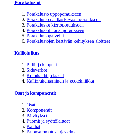
Porakalustot
Porakalusto uppoporaukseen
Porakalusto päältäiskevään poraukseen
Porakalustot kiertoporaukseen
Porakalustot nousuporaukseen
Porakalustopalvelut
Porakalustojen kestävän kehityksen aloitteet
Kalliolujitus
Pultit ja kaapelit
Sideverkot
Kemikaalit ja laastit
Kalliorakentaminen ja geotekniikka
Osat ja komponentit
Osat
Komponentit
Päivitykset
Puomit ja syöttölaitteet
Kauhat
Palonsammutusjärjestelmä