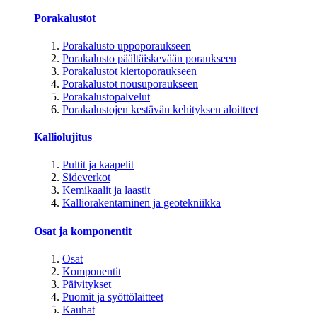
Porakalustot
Porakalusto uppoporaukseen
Porakalusto päältäiskevään poraukseen
Porakalustot kiertoporaukseen
Porakalustot nousuporaukseen
Porakalustopalvelut
Porakalustojen kestävän kehityksen aloitteet
Kalliolujitus
Pultit ja kaapelit
Sideverkot
Kemikaalit ja laastit
Kalliorakentaminen ja geotekniikka
Osat ja komponentit
Osat
Komponentit
Päivitykset
Puomit ja syöttölaitteet
Kauhat