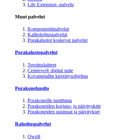
Life Extension -palvelu
Muut palvelut
Komponenttipalvelut
Kalliolujituspalvelut
Porakalustot koskevat palvelut
Porakalustopalvelut
Teroituslaitteet
Centrevo® digital suite
Kovametallin kierrätysohjelma
Porakonehuolto
Porakoneille tuntihinta
Porakoneiden korjaus- ja päivityskitit
Porakoneiden uusinnat ja päivitykset
Rahoituspalvelut
OwnIt