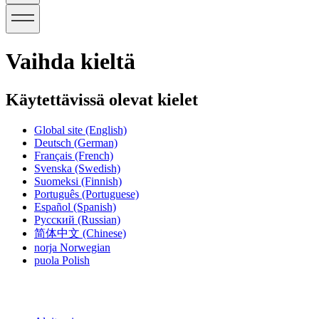
Vaihda kieltä
Käytettävissä olevat kielet
Global site
(English)
Deutsch
(German)
Français
(French)
Svenska
(Swedish)
Suomeksi
(Finnish)
Português
(Portuguese)
Español
(Spanish)
Русский
(Russian)
简体中文
(Chinese)
norja
Norwegian
puola
Polish