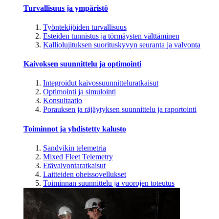
Turvallisuus ja ympäristö
Työntekijöiden turvallisuus
Esteiden tunnistus ja törmäysten välttäminen
Kalliolujituksen suorituskyvyn seuranta ja valvonta
Kaivoksen suunnittelu ja optimointi
Integroidut kaivossuunnitteluratkaisut
Optimointi ja simulointi
Konsultaatio
Porauksen ja räjäytyksen suunnittelu ja raportointi
Toiminnot ja yhdistetty kalusto
Sandvikin telemetria
Mixed Fleet Telemetry
Etävalvontaratkaisut
Laitteiden oheissovellukset
Toiminnan suunnittelu ja vuorojen toteutus