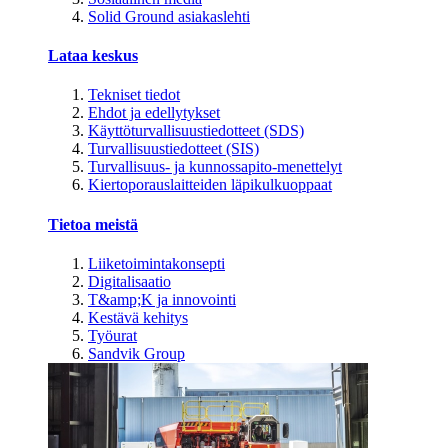
Solid Ground asiakaslehti
Lataa keskus
Tekniset tiedot
Ehdot ja edellytykset
Käyttöturvallisuustiedotteet (SDS)
Turvallisuustiedotteet (SIS)
Turvallisuus- ja kunnossapito-menettelyt
Kiertoporauslaitteiden läpikulkuoppaat
Tietoa meistä
Liiketoimintakonsepti
Digitalisaatio
T&amp;K ja innovointi
Kestävä kehitys
Työurat
Sandvik Group