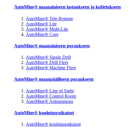
AutoMine® maanalaiseen lastaukseen ja kuljetukseen
AutoMine® Tele-Remote
AutoMine® Lite
AutoMine® Multi-Lite
AutoMine® Core
AutoMine® maanalaiseen poraukseen
AutoMine® Single Drill
AutoMine® Drill Fleet
AutoMine® Machine Fleet
AutoMine® maanpäälliseen poraukseen
AutoMine® Line of Sight
AutoMine® Control Room
AutoMine® Autonomous
AutoMine® koulutusratkaisut
AutoMine® koulutusratkaisut