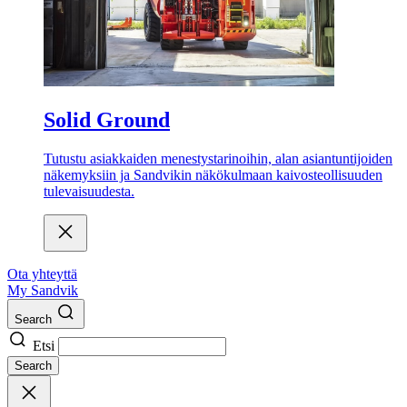
Solid Ground
Tutustu asiakkaiden menestystarinoihin, alan asiantuntijoiden
näkemyksiin ja Sandvikin näkökulmaan kaivosteollisuuden
tulevaisuudesta.
Ota yhteyttä
My Sandvik
Search
Etsi
Search