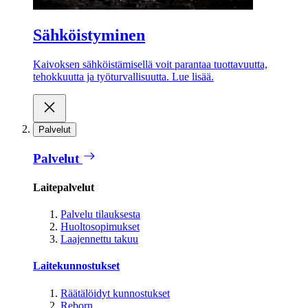
Sähköistyminen
Kaivoksen sähköistämisellä voit parantaa tuottavuutta,
tehokkuutta ja työturvallisuutta. Lue lisää.
Palvelut
Palvelut
Laitepalvelut
Palvelu tilauksesta
Huoltosopimukset
Laajennettu takuu
Laitekunnostukset
Räätälöidyt kunnostukset
Reborn