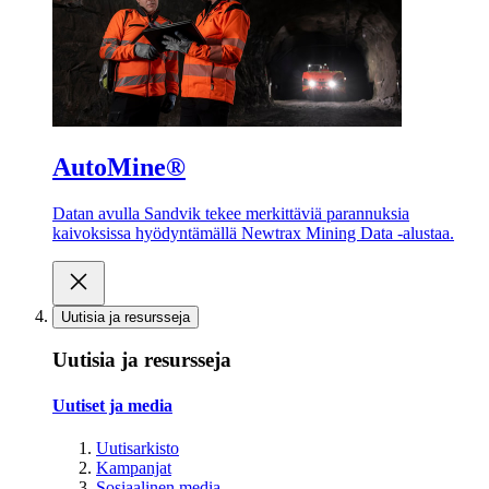
AutoMine®
Datan avulla Sandvik tekee merkittäviä parannuksia
kaivoksissa hyödyntämällä Newtrax Mining Data -alustaa.
Uutisia ja resursseja
Uutisia ja resursseja
Uutiset ja media
Uutisarkisto
Kampanjat
Sosiaalinen media