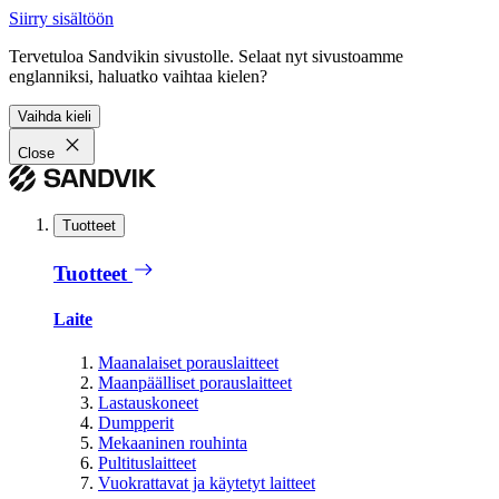
Siirry sisältöön
Tervetuloa Sandvikin sivustolle. Selaat nyt sivustoamme
englanniksi, haluatko vaihtaa kielen?
Vaihda kieli
Close
Tuotteet
Tuotteet
Laite
Maanalaiset porauslaitteet
Maanpäälliset porauslaitteet
Lastauskoneet
Dumpperit
Mekaaninen rouhinta
Pultituslaitteet
Vuokrattavat ja käytetyt laitteet