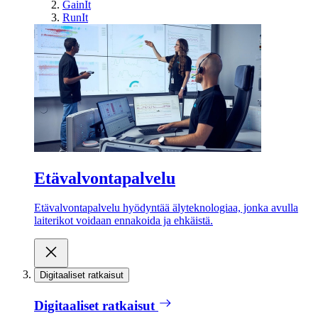
GainIt
RunIt
Etävalvontapalvelu
Etävalvontapalvelu hyödyntää älyteknologiaa, jonka avulla
laiterikot voidaan ennakoida ja ehkäistä.
Digitaaliset ratkaisut
Digitaaliset ratkaisut