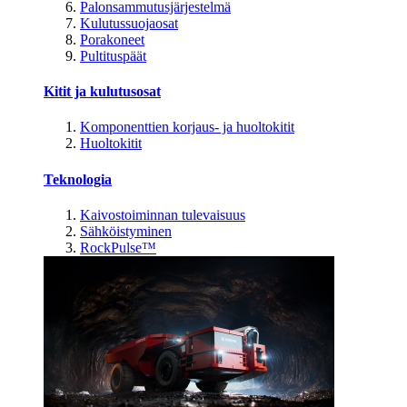
Palonsammutusjärjestelmä
Kulutussuojaosat
Porakoneet
Pultituspäät
Kitit ja kulutusosat
Komponenttien korjaus- ja huoltokitit
Huoltokitit
Teknologia
Kaivostoiminnan tulevaisuus
Sähköistyminen
RockPulse™