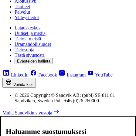
Aloitussivu
Tuotteet
Palvelut
Yhteystiedot
Latauskeskus
Uutiset ja media
Tietoja meistä
Uramahdollisuudet
Tietosuoja
Tästä sivustosta
Evästeiden hallinta
LinkedIn
Facebook
Instagram
YouTube
Vaihda kieli
© 2026 Copyright © Sandvik AB; (publ) SE-811 81
Sandviken, Sweden Puh. +46 (0)26 260000
Muita Sandvikin sivustoja
Haluamme suostumuksesi