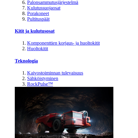
Palonsammutusjärjestelmä
Kulutussuojaosat
Porakoneet
Pultituspäät
Kitit ja kulutusosat
Komponenttien korjaus- ja huoltokitit
Huoltokitit
Teknologia
Kaivostoiminnan tulevaisuus
Sähköistyminen
RockPulse™