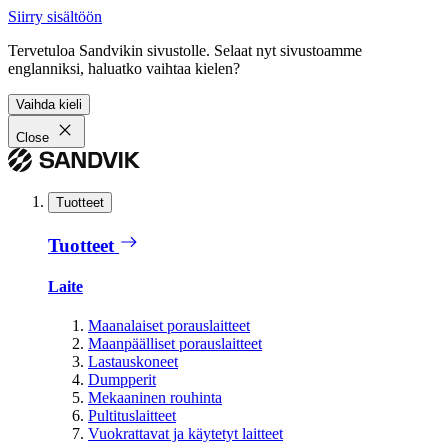
Siirry sisältöön
Tervetuloa Sandvikin sivustolle. Selaat nyt sivustoamme
englanniksi, haluatko vaihtaa kielen?
Vaihda kieli
Close
Tuotteet
Tuotteet
Laite
Maanalaiset porauslaitteet
Maanpäälliset porauslaitteet
Lastauskoneet
Dumpperit
Mekaaninen rouhinta
Pultituslaitteet
Vuokrattavat ja käytetyt laitteet