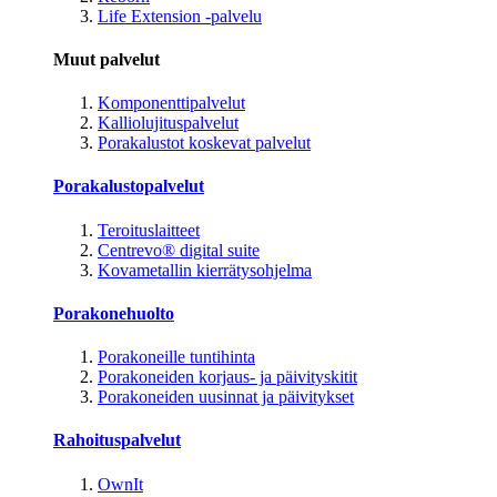
Life Extension -palvelu
Muut palvelut
Komponenttipalvelut
Kalliolujituspalvelut
Porakalustot koskevat palvelut
Porakalustopalvelut
Teroituslaitteet
Centrevo® digital suite
Kovametallin kierrätysohjelma
Porakonehuolto
Porakoneille tuntihinta
Porakoneiden korjaus- ja päivityskitit
Porakoneiden uusinnat ja päivitykset
Rahoituspalvelut
OwnIt