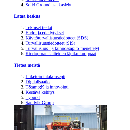
Solid Ground asiakaslehti
Lataa keskus
Tekniset tiedot
Ehdot ja edellytykset
Käyttöturvallisuustiedotteet (SDS)
Turvallisuustiedotteet (SIS)
Turvallisuus- ja kunnossapito-menettelyt
Kiertoporauslaitteiden läpikulkuoppaat
Tietoa meistä
Liiketoimintakonsepti
Digitalisaatio
T&amp;K ja innovointi
Kestävä kehitys
Työurat
Sandvik Group