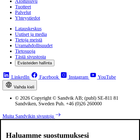
Aloitussivu
Tuotteet
Palvelut
Yhteystiedot
Latauskeskus
Uutiset ja media
Tietoja meistä
Uramahdollisuudet
Tietosuoja
Tästä sivustosta
Evästeiden hallinta
LinkedIn
Facebook
Instagram
YouTube
Vaihda kieli
© 2026 Copyright © Sandvik AB; (publ) SE-811 81
Sandviken, Sweden Puh. +46 (0)26 260000
Muita Sandvikin sivustoja
Haluamme suostumuksesi