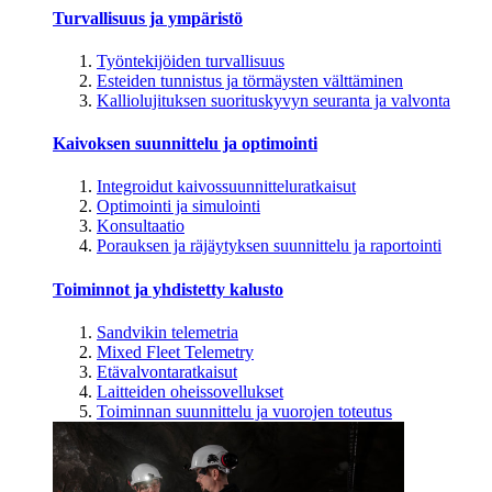
Turvallisuus ja ympäristö
Työntekijöiden turvallisuus
Esteiden tunnistus ja törmäysten välttäminen
Kalliolujituksen suorituskyvyn seuranta ja valvonta
Kaivoksen suunnittelu ja optimointi
Integroidut kaivossuunnitteluratkaisut
Optimointi ja simulointi
Konsultaatio
Porauksen ja räjäytyksen suunnittelu ja raportointi
Toiminnot ja yhdistetty kalusto
Sandvikin telemetria
Mixed Fleet Telemetry
Etävalvontaratkaisut
Laitteiden oheissovellukset
Toiminnan suunnittelu ja vuorojen toteutus