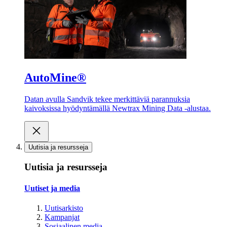
AutoMine®
Datan avulla Sandvik tekee merkittäviä parannuksia
kaivoksissa hyödyntämällä Newtrax Mining Data -alustaa.
Uutisia ja resursseja
Uutisia ja resursseja
Uutiset ja media
Uutisarkisto
Kampanjat
Sosiaalinen media