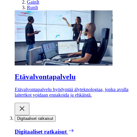
GainIt
RunIt
Etävalvontapalvelu
Etävalvontapalvelu hyödyntää älyteknologiaa, jonka avulla
laiterikot voidaan ennakoida ja ehkäistä.
Digitaaliset ratkaisut
Digitaaliset ratkaisut