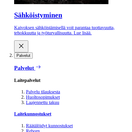
Sähköistyminen
Kaivoksen sähköistämisellä voit parantaa tuottavuutta,
tehokkuutta ja työturvallisuutta. Lue lisää.
Palvelut
Palvelut
Laitepalvelut
Palvelu tilauksesta
Huoltosopimukset
Laajennettu takuu
Laitekunnostukset
Räätälöidyt kunnostukset
Reborn