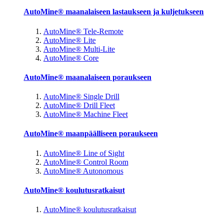
AutoMine® maanalaiseen lastaukseen ja kuljetukseen
AutoMine® Tele-Remote
AutoMine® Lite
AutoMine® Multi-Lite
AutoMine® Core
AutoMine® maanalaiseen poraukseen
AutoMine® Single Drill
AutoMine® Drill Fleet
AutoMine® Machine Fleet
AutoMine® maanpäälliseen poraukseen
AutoMine® Line of Sight
AutoMine® Control Room
AutoMine® Autonomous
AutoMine® koulutusratkaisut
AutoMine® koulutusratkaisut