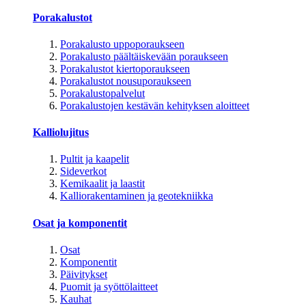
Porakalustot
Porakalusto uppoporaukseen
Porakalusto päältäiskevään poraukseen
Porakalustot kiertoporaukseen
Porakalustot nousuporaukseen
Porakalustopalvelut
Porakalustojen kestävän kehityksen aloitteet
Kalliolujitus
Pultit ja kaapelit
Sideverkot
Kemikaalit ja laastit
Kalliorakentaminen ja geotekniikka
Osat ja komponentit
Osat
Komponentit
Päivitykset
Puomit ja syöttölaitteet
Kauhat