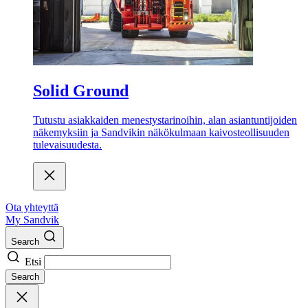
Solid Ground
Tutustu asiakkaiden menestystarinoihin, alan asiantuntijoiden
näkemyksiin ja Sandvikin näkökulmaan kaivosteollisuuden
tulevaisuudesta.
Ota yhteyttä
My Sandvik
Search
Etsi
Search