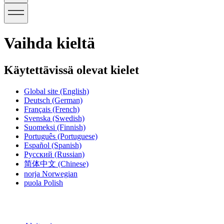
Vaihda kieltä
Käytettävissä olevat kielet
Global site
(English)
Deutsch
(German)
Français
(French)
Svenska
(Swedish)
Suomeksi
(Finnish)
Português
(Portuguese)
Español
(Spanish)
Русский
(Russian)
简体中文
(Chinese)
norja
Norwegian
puola
Polish