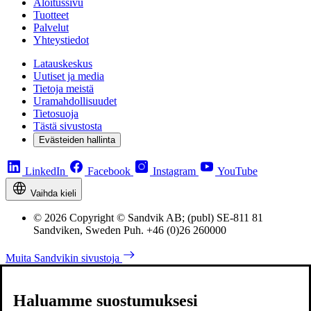
Aloitussivu
Tuotteet
Palvelut
Yhteystiedot
Latauskeskus
Uutiset ja media
Tietoja meistä
Uramahdollisuudet
Tietosuoja
Tästä sivustosta
Evästeiden hallinta
LinkedIn
Facebook
Instagram
YouTube
Vaihda kieli
© 2026 Copyright © Sandvik AB; (publ) SE-811 81
Sandviken, Sweden Puh. +46 (0)26 260000
Muita Sandvikin sivustoja
Haluamme suostumuksesi