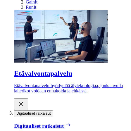
GainIt
RunIt
Etävalvontapalvelu
Etävalvontapalvelu hyödyntää älyteknologiaa, jonka avulla
laiterikot voidaan ennakoida ja ehkäistä.
Digitaaliset ratkaisut
Digitaaliset ratkaisut