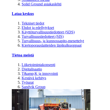
Solid Ground asiakaslehti
Lataa keskus
Tekniset tiedot
Ehdot ja edellytykset
Käyttöturvallisuustiedotteet (SDS)
Turvallisuustiedotteet (SIS)
Turvallisuus- ja kunnossapito-menettelyt
Kiertoporauslaitteiden läpikulkuoppaat
Tietoa meistä
Liiketoimintakonsepti
Digitalisaatio
T&amp;K ja innovointi
Kestävä kehitys
Työurat
Sandvik Group