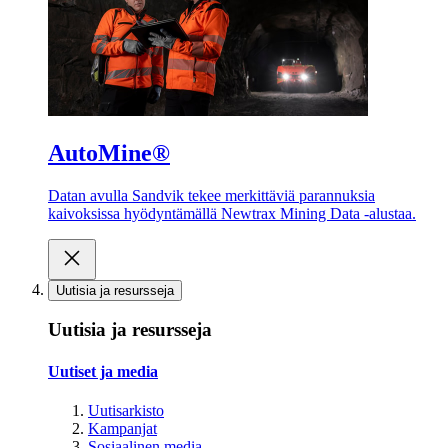
AutoMine®
Datan avulla Sandvik tekee merkittäviä parannuksia
kaivoksissa hyödyntämällä Newtrax Mining Data -alustaa.
Uutisia ja resursseja
Uutisia ja resursseja
Uutiset ja media
Uutisarkisto
Kampanjat
Sosiaalinen media