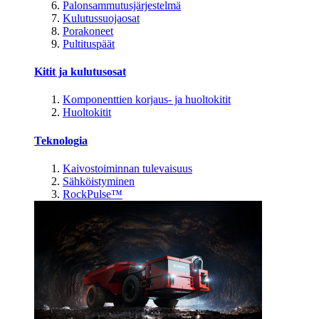
Palonsammutusjärjestelmä
Kulutussuojaosat
Porakoneet
Pultituspäät
Kitit ja kulutusosat
Komponenttien korjaus- ja huoltokitit
Huoltokitit
Teknologia
Kaivostoiminnan tulevaisuus
Sähköistyminen
RockPulse™