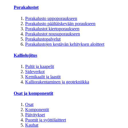
Porakalustot
Porakalusto uppoporaukseen
Porakalusto päältäiskevään poraukseen
Porakalustot kiertoporaukseen
Porakalustot nousuporaukseen
Porakalustopalvelut
Porakalustojen kestävän kehityksen aloitteet
Kalliolujitus
Pultit ja kaapelit
Sideverkot
Kemikaalit ja laastit
Kalliorakentaminen ja geotekniikka
Osat ja komponentit
Osat
Komponentit
Päivitykset
Puomit ja syöttölaitteet
Kauhat