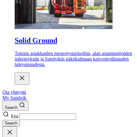
Solid Ground
Tutustu asiakkaiden menestystarinoihin, alan asiantuntijoiden
näkemyksiin ja Sandvikin näkökulmaan kaivosteollisuuden
tulevaisuudesta.
Ota yhteyttä
My Sandvik
Search
Etsi
Search