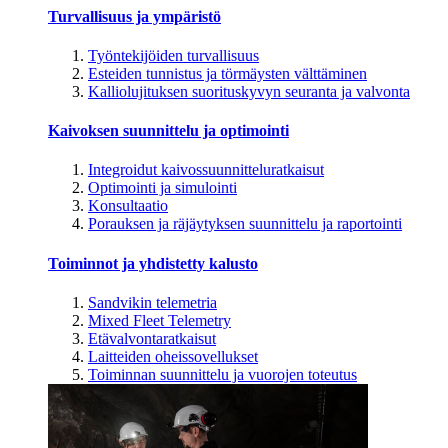
Turvallisuus ja ympäristö
Työntekijöiden turvallisuus
Esteiden tunnistus ja törmäysten välttäminen
Kalliolujituksen suorituskyvyn seuranta ja valvonta
Kaivoksen suunnittelu ja optimointi
Integroidut kaivossuunnitteluratkaisut
Optimointi ja simulointi
Konsultaatio
Porauksen ja räjäytyksen suunnittelu ja raportointi
Toiminnot ja yhdistetty kalusto
Sandvikin telemetria
Mixed Fleet Telemetry
Etävalvontaratkaisut
Laitteiden oheissovellukset
Toiminnan suunnittelu ja vuorojen toteutus