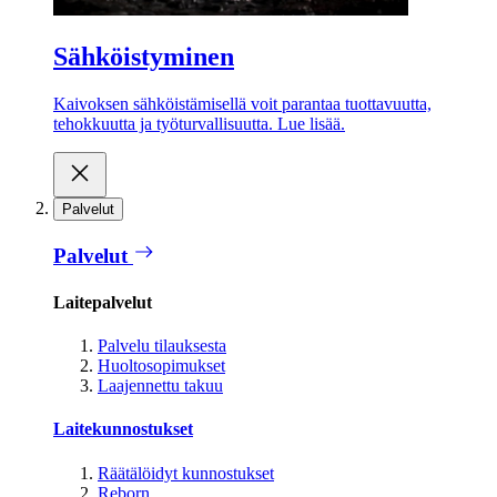
Sähköistyminen
Kaivoksen sähköistämisellä voit parantaa tuottavuutta,
tehokkuutta ja työturvallisuutta. Lue lisää.
Palvelut
Palvelut
Laitepalvelut
Palvelu tilauksesta
Huoltosopimukset
Laajennettu takuu
Laitekunnostukset
Räätälöidyt kunnostukset
Reborn