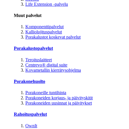
Life Extension -palvelu
Muut palvelut
Komponenttipalvelut
Kalliolujituspalvelut
Porakalustot koskevat palvelut
Porakalustopalvelut
Teroituslaitteet
Centrevo® digital suite
Kovametallin kierrätysohjelma
Porakonehuolto
Porakoneille tuntihinta
Porakoneiden korjaus- ja päivityskitit
Porakoneiden uusinnat ja päivitykset
Rahoituspalvelut
OwnIt