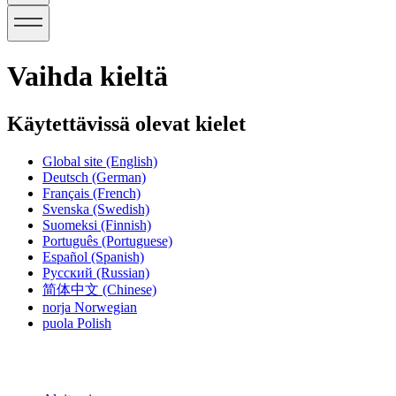
Vaihda kieltä
Käytettävissä olevat kielet
Global site
(English)
Deutsch
(German)
Français
(French)
Svenska
(Swedish)
Suomeksi
(Finnish)
Português
(Portuguese)
Español
(Spanish)
Русский
(Russian)
简体中文
(Chinese)
norja
Norwegian
puola
Polish