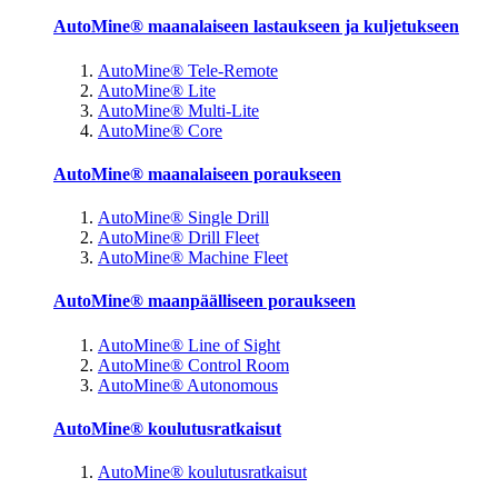
AutoMine® maanalaiseen lastaukseen ja kuljetukseen
AutoMine® Tele-Remote
AutoMine® Lite
AutoMine® Multi-Lite
AutoMine® Core
AutoMine® maanalaiseen poraukseen
AutoMine® Single Drill
AutoMine® Drill Fleet
AutoMine® Machine Fleet
AutoMine® maanpäälliseen poraukseen
AutoMine® Line of Sight
AutoMine® Control Room
AutoMine® Autonomous
AutoMine® koulutusratkaisut
AutoMine® koulutusratkaisut