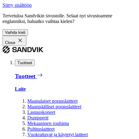
Siirry sisältöön
Tervetuloa Sandvikin sivustolle. Selaat nyt sivustoamme
englanniksi, haluatko vaihtaa kielen?
Vaihda kieli
Close
Tuotteet
Tuotteet
Laite
Maanalaiset porauslaitteet
Maanpäälliset porauslaitteet
Lastauskoneet
Dumpperit
Mekaaninen rouhinta
Pultituslaitteet
Vuokrattavat ja käytetyt laitteet