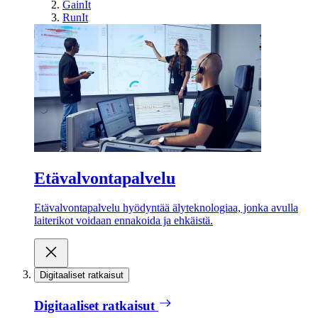
GainIt
RunIt
Etävalvontapalvelu
Etävalvontapalvelu hyödyntää älyteknologiaa, jonka avulla
laiterikot voidaan ennakoida ja ehkäistä.
Digitaaliset ratkaisut
Digitaaliset ratkaisut