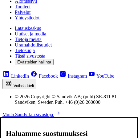
Aloitussivu
Tuotteet
Palvelut
Yhteystiedot
Latauskeskus
Uutiset ja media
Tietoja meistä
Uramahdollisuudet
Tietosuoja
Tästä sivustosta
Evästeiden hallinta
LinkedIn
Facebook
Instagram
YouTube
Vaihda kieli
© 2026 Copyright © Sandvik AB; (publ) SE-811 81
Sandviken, Sweden Puh. +46 (0)26 260000
Muita Sandvikin sivustoja
Haluamme suostumuksesi