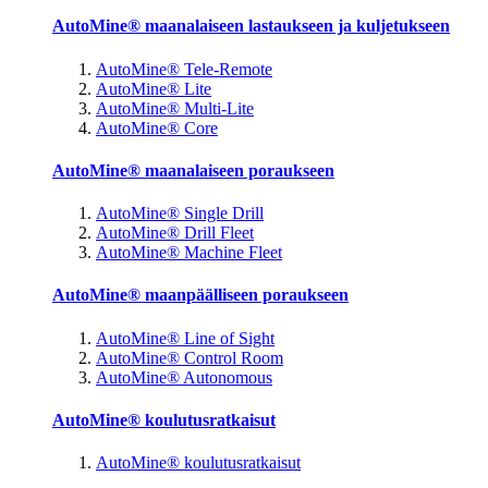
AutoMine® maanalaiseen lastaukseen ja kuljetukseen
AutoMine® Tele-Remote
AutoMine® Lite
AutoMine® Multi-Lite
AutoMine® Core
AutoMine® maanalaiseen poraukseen
AutoMine® Single Drill
AutoMine® Drill Fleet
AutoMine® Machine Fleet
AutoMine® maanpäälliseen poraukseen
AutoMine® Line of Sight
AutoMine® Control Room
AutoMine® Autonomous
AutoMine® koulutusratkaisut
AutoMine® koulutusratkaisut