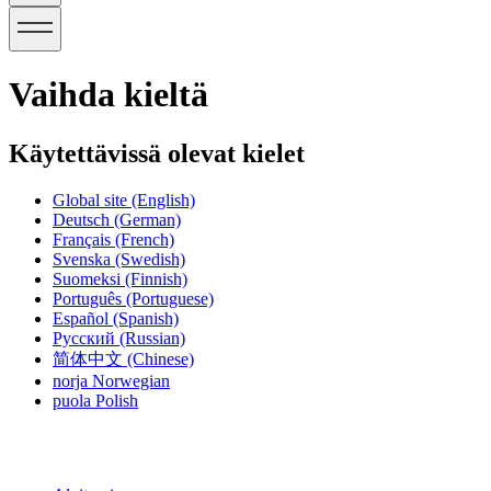
Vaihda kieltä
Käytettävissä olevat kielet
Global site
(English)
Deutsch
(German)
Français
(French)
Svenska
(Swedish)
Suomeksi
(Finnish)
Português
(Portuguese)
Español
(Spanish)
Русский
(Russian)
简体中文
(Chinese)
norja
Norwegian
puola
Polish