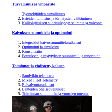
Turvallisuus ja ympäristö
Työntekijöiden turvallisuus
Esteiden tunnistus ja törmäysten välttäminen
Kalliolujituksen suorituskyvyn seuranta ja valvonta
Kaivoksen suunnittelu ja optimointi
Integroidut kaivossuunnitteluratkaisut
Optimointi ja simulointi
Konsultaatio
Porauksen ja räjäytyksen suunnittelu ja raportointi
Toiminnot ja yhdistetty kalusto
Sandvikin telemetria
Mixed Fleet Telemetry
Etävalvontaratkaisut
Laitteiden oheissovellukset
Toiminnan suunnittelu ja vuorojen toteutus