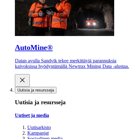
AutoMine®
Datan avulla Sandvik tekee merkittäviä parannuksia
kaivoksissa hyödyntämällä Newtrax Mining Data -alustaa.
Uutisia ja resursseja
Uutisia ja resursseja
Uutiset ja media
Uutisarkisto
Kampanjat
Sosiaalinen media