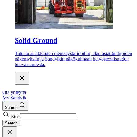
Solid Ground
Tutustu asiakkaiden menestystarinoihin, alan asiantuntijoiden
näkemyksiin ja Sandvikin näkökulmaan kaivosteollisuuden
tulevaisuudesta.
Ota yhteyttä
My Sandvik
Search
Etsi
Search