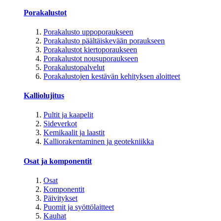
Porakalustot
Porakalusto uppoporaukseen
Porakalusto päältäiskevään poraukseen
Porakalustot kiertoporaukseen
Porakalustot nousuporaukseen
Porakalustopalvelut
Porakalustojen kestävän kehityksen aloitteet
Kalliolujitus
Pultit ja kaapelit
Sideverkot
Kemikaalit ja laastit
Kalliorakentaminen ja geotekniikka
Osat ja komponentit
Osat
Komponentit
Päivitykset
Puomit ja syöttölaitteet
Kauhat