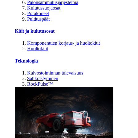
Palonsammutusjärjestelmä
Kulutussuojaosat
Porakoneet
Pultituspäät
Kitit ja kulutusosat
Komponenttien korjaus- ja huoltokitit
Huoltokitit
Teknologia
Kaivostoiminnan tulevaisuus
Sähköistyminen
RockPulse™