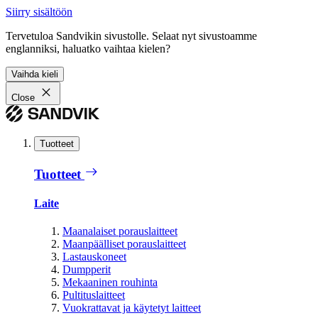
Siirry sisältöön
Tervetuloa Sandvikin sivustolle. Selaat nyt sivustoamme
englanniksi, haluatko vaihtaa kielen?
Vaihda kieli
Close
Tuotteet
Tuotteet
Laite
Maanalaiset porauslaitteet
Maanpäälliset porauslaitteet
Lastauskoneet
Dumpperit
Mekaaninen rouhinta
Pultituslaitteet
Vuokrattavat ja käytetyt laitteet