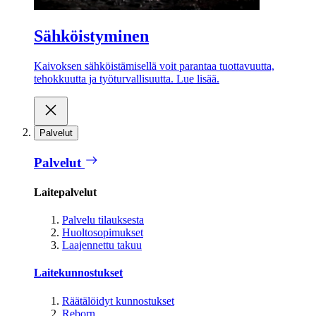
Sähköistyminen
Kaivoksen sähköistämisellä voit parantaa tuottavuutta,
tehokkuutta ja työturvallisuutta. Lue lisää.
Palvelut
Palvelut
Laitepalvelut
Palvelu tilauksesta
Huoltosopimukset
Laajennettu takuu
Laitekunnostukset
Räätälöidyt kunnostukset
Reborn