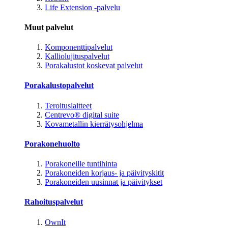
Life Extension -palvelu
Muut palvelut
Komponenttipalvelut
Kalliolujituspalvelut
Porakalustot koskevat palvelut
Porakalustopalvelut
Teroituslaitteet
Centrevo® digital suite
Kovametallin kierrätysohjelma
Porakonehuolto
Porakoneille tuntihinta
Porakoneiden korjaus- ja päivityskitit
Porakoneiden uusinnat ja päivitykset
Rahoituspalvelut
OwnIt