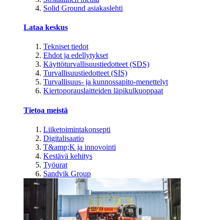
Solid Ground asiakaslehti
Lataa keskus
Tekniset tiedot
Ehdot ja edellytykset
Käyttöturvallisuustiedotteet (SDS)
Turvallisuustiedotteet (SIS)
Turvallisuus- ja kunnossapito-menettelyt
Kiertoporauslaitteiden läpikulkuoppaat
Tietoa meistä
Liiketoimintakonsepti
Digitalisaatio
T&amp;K ja innovointi
Kestävä kehitys
Työurat
Sandvik Group