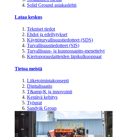
Solid Ground asiakaslehti
Lataa keskus
Tekniset tiedot
Ehdot ja edellytykset
Käyttöturvallisuustiedotteet (SDS)
Turvallisuustiedotteet (SIS)
Turvallisuus- ja kunnossapito-menettelyt
Kiertoporauslaitteiden läpikulkuoppaat
Tietoa meistä
Liiketoimintakonsepti
Digitalisaatio
T&amp;K ja innovointi
Kestävä kehitys
Työurat
Sandvik Group