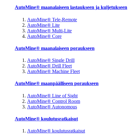
AutoMine® maanalaiseen lastaukseen ja kuljetukseen
AutoMine® Tele-Remote
AutoMine® Lite
AutoMine® Multi-Lite
AutoMine® Core
AutoMine® maanalaiseen poraukseen
AutoMine® Single Drill
AutoMine® Drill Fleet
AutoMine® Machine Fleet
AutoMine® maanpäälliseen poraukseen
AutoMine® Line of Sight
AutoMine® Control Room
AutoMine® Autonomous
AutoMine® koulutusratkaisut
AutoMine® koulutusratkaisut