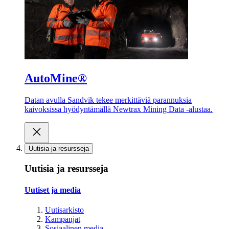
AutoMine®
Datan avulla Sandvik tekee merkittäviä parannuksia
kaivoksissa hyödyntämällä Newtrax Mining Data -alustaa.
Uutisia ja resursseja
Uutisia ja resursseja
Uutiset ja media
Uutisarkisto
Kampanjat
Sosiaalinen media