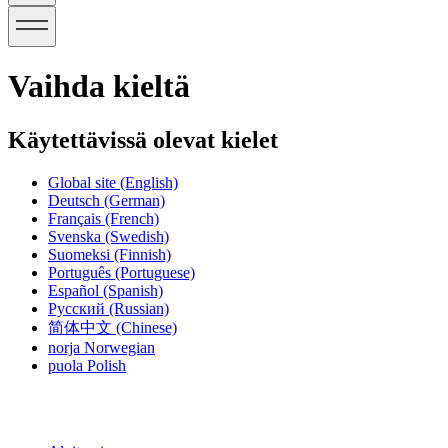
Vaihda kieltä
Käytettävissä olevat kielet
Global site
(English)
Deutsch
(German)
Français
(French)
Svenska
(Swedish)
Suomeksi
(Finnish)
Português
(Portuguese)
Español
(Spanish)
Русский
(Russian)
简体中文
(Chinese)
norja
Norwegian
puola
Polish