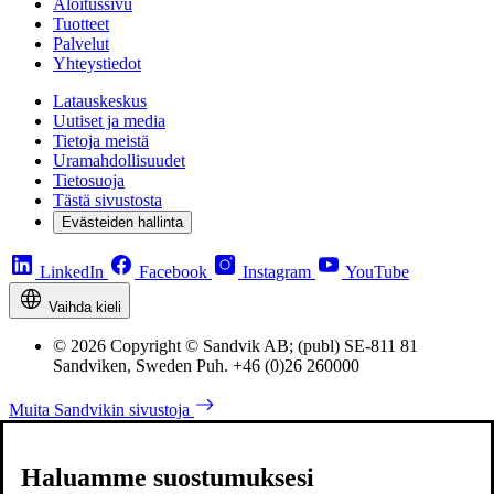
Aloitussivu
Tuotteet
Palvelut
Yhteystiedot
Latauskeskus
Uutiset ja media
Tietoja meistä
Uramahdollisuudet
Tietosuoja
Tästä sivustosta
Evästeiden hallinta
LinkedIn
Facebook
Instagram
YouTube
Vaihda kieli
© 2026 Copyright © Sandvik AB; (publ) SE-811 81
Sandviken, Sweden Puh. +46 (0)26 260000
Muita Sandvikin sivustoja
Haluamme suostumuksesi