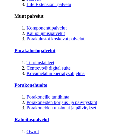
Life Extension -palvelu
Muut palvelut
Komponenttipalvelut
Kalliolujituspalvelut
Porakalustot koskevat palvelut
Porakalustopalvelut
Teroituslaitteet
Centrevo® digital suite
Kovametallin kierrätysohjelma
Porakonehuolto
Porakoneille tuntihinta
Porakoneiden korjaus- ja päivityskitit
Porakoneiden uusinnat ja päivitykset
Rahoituspalvelut
OwnIt