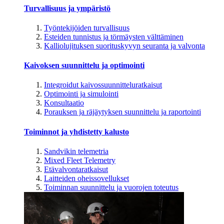
Turvallisuus ja ympäristö
Työntekijöiden turvallisuus
Esteiden tunnistus ja törmäysten välttäminen
Kalliolujituksen suorituskyvyn seuranta ja valvonta
Kaivoksen suunnittelu ja optimointi
Integroidut kaivossuunnitteluratkaisut
Optimointi ja simulointi
Konsultaatio
Porauksen ja räjäytyksen suunnittelu ja raportointi
Toiminnot ja yhdistetty kalusto
Sandvikin telemetria
Mixed Fleet Telemetry
Etävalvontaratkaisut
Laitteiden oheissovellukset
Toiminnan suunnittelu ja vuorojen toteutus