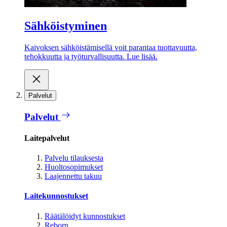
Sähköistyminen
Kaivoksen sähköistämisellä voit parantaa tuottavuutta,
tehokkuutta ja työturvallisuutta. Lue lisää.
Palvelut
Palvelut
Laitepalvelut
Palvelu tilauksesta
Huoltosopimukset
Laajennettu takuu
Laitekunnostukset
Räätälöidyt kunnostukset
Reborn