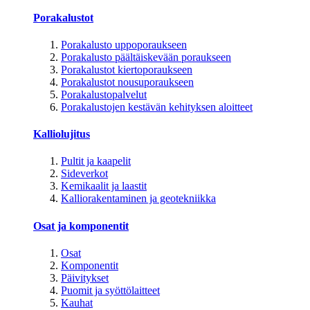
Porakalustot
Porakalusto uppoporaukseen
Porakalusto päältäiskevään poraukseen
Porakalustot kiertoporaukseen
Porakalustot nousuporaukseen
Porakalustopalvelut
Porakalustojen kestävän kehityksen aloitteet
Kalliolujitus
Pultit ja kaapelit
Sideverkot
Kemikaalit ja laastit
Kalliorakentaminen ja geotekniikka
Osat ja komponentit
Osat
Komponentit
Päivitykset
Puomit ja syöttölaitteet
Kauhat