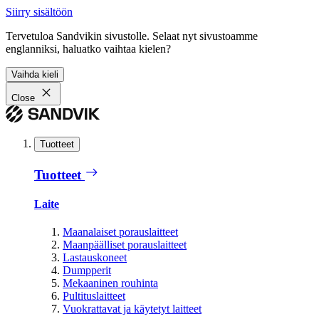
Siirry sisältöön
Tervetuloa Sandvikin sivustolle. Selaat nyt sivustoamme
englanniksi, haluatko vaihtaa kielen?
Vaihda kieli
Close
Tuotteet
Tuotteet
Laite
Maanalaiset porauslaitteet
Maanpäälliset porauslaitteet
Lastauskoneet
Dumpperit
Mekaaninen rouhinta
Pultituslaitteet
Vuokrattavat ja käytetyt laitteet