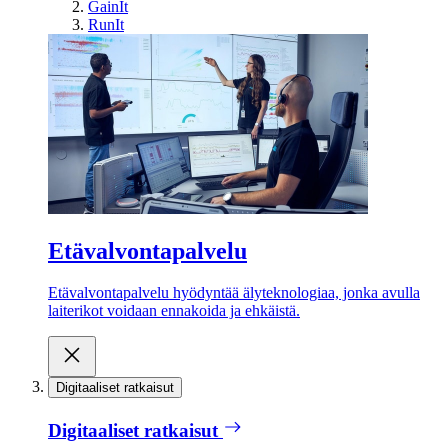
GainIt
RunIt
Etävalvontapalvelu
Etävalvontapalvelu hyödyntää älyteknologiaa, jonka avulla
laiterikot voidaan ennakoida ja ehkäistä.
Digitaaliset ratkaisut
Digitaaliset ratkaisut