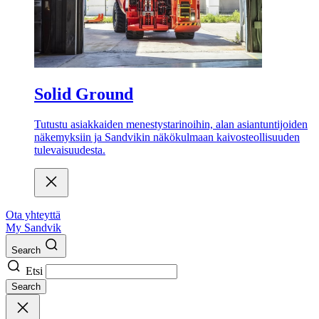
Solid Ground
Tutustu asiakkaiden menestystarinoihin, alan asiantuntijoiden
näkemyksiin ja Sandvikin näkökulmaan kaivosteollisuuden
tulevaisuudesta.
Ota yhteyttä
My Sandvik
Search
Etsi
Search