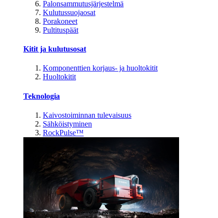
Palonsammutusjärjestelmä
Kulutussuojaosat
Porakoneet
Pultituspäät
Kitit ja kulutusosat
Komponenttien korjaus- ja huoltokitit
Huoltokitit
Teknologia
Kaivostoiminnan tulevaisuus
Sähköistyminen
RockPulse™