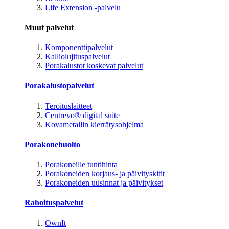
Life Extension -palvelu
Muut palvelut
Komponenttipalvelut
Kalliolujituspalvelut
Porakalustot koskevat palvelut
Porakalustopalvelut
Teroituslaitteet
Centrevo® digital suite
Kovametallin kierrätysohjelma
Porakonehuolto
Porakoneille tuntihinta
Porakoneiden korjaus- ja päivityskitit
Porakoneiden uusinnat ja päivitykset
Rahoituspalvelut
OwnIt