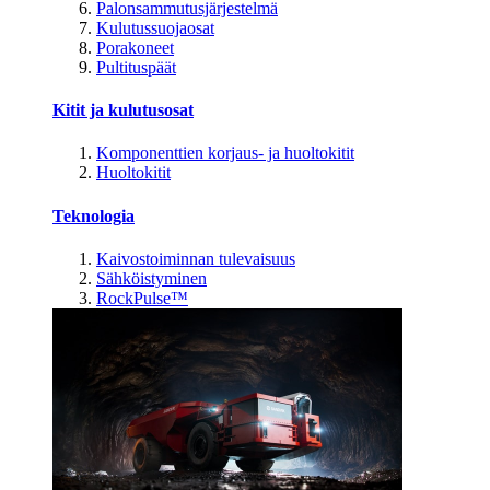
Palonsammutusjärjestelmä
Kulutussuojaosat
Porakoneet
Pultituspäät
Kitit ja kulutusosat
Komponenttien korjaus- ja huoltokitit
Huoltokitit
Teknologia
Kaivostoiminnan tulevaisuus
Sähköistyminen
RockPulse™