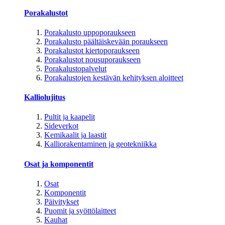
Porakalustot
Porakalusto uppoporaukseen
Porakalusto päältäiskevään poraukseen
Porakalustot kiertoporaukseen
Porakalustot nousuporaukseen
Porakalustopalvelut
Porakalustojen kestävän kehityksen aloitteet
Kalliolujitus
Pultit ja kaapelit
Sideverkot
Kemikaalit ja laastit
Kalliorakentaminen ja geotekniikka
Osat ja komponentit
Osat
Komponentit
Päivitykset
Puomit ja syöttölaitteet
Kauhat