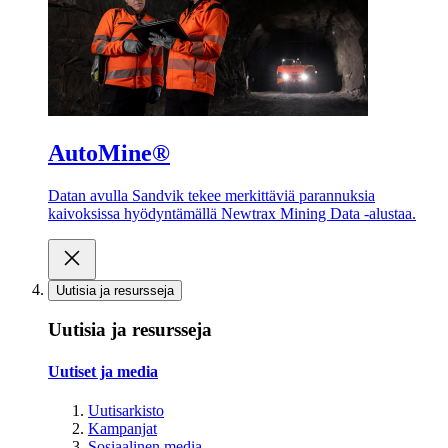
AutoMine®
Datan avulla Sandvik tekee merkittäviä parannuksia
kaivoksissa hyödyntämällä Newtrax Mining Data -alustaa.
Uutisia ja resursseja
Uutisia ja resursseja
Uutiset ja media
Uutisarkisto
Kampanjat
Sosiaalinen media