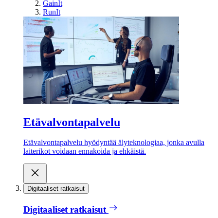
GainIt
RunIt
Etävalvontapalvelu
Etävalvontapalvelu hyödyntää älyteknologiaa, jonka avulla
laiterikot voidaan ennakoida ja ehkäistä.
Digitaaliset ratkaisut
Digitaaliset ratkaisut