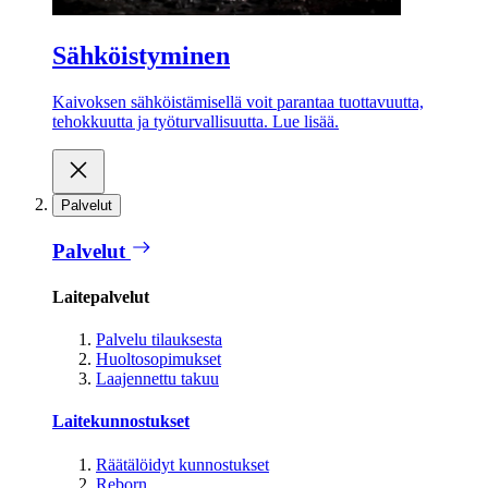
Sähköistyminen
Kaivoksen sähköistämisellä voit parantaa tuottavuutta,
tehokkuutta ja työturvallisuutta. Lue lisää.
Palvelut
Palvelut
Laitepalvelut
Palvelu tilauksesta
Huoltosopimukset
Laajennettu takuu
Laitekunnostukset
Räätälöidyt kunnostukset
Reborn