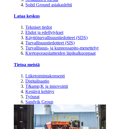
Solid Ground asiakaslehti
Lataa keskus
Tekniset tiedot
Ehdot ja edellytykset
Käyttöturvallisuustiedotteet (SDS)
Turvallisuustiedotteet (SIS)
Turvallisuus- ja kunnossapito-menettelyt
Kiertoporauslaitteiden läpikulkuoppaat
Tietoa meistä
Liiketoimintakonsepti
Digitalisaatio
T&amp;K ja innovointi
Kestävä kehitys
Työurat
Sandvik Group