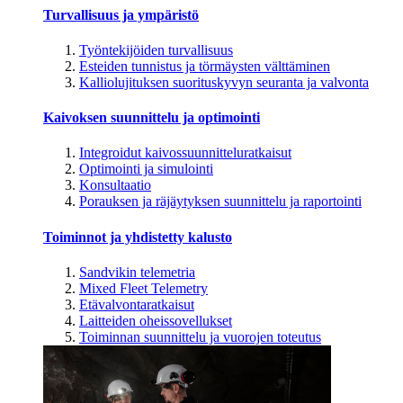
Turvallisuus ja ympäristö
Työntekijöiden turvallisuus
Esteiden tunnistus ja törmäysten välttäminen
Kalliolujituksen suorituskyvyn seuranta ja valvonta
Kaivoksen suunnittelu ja optimointi
Integroidut kaivossuunnitteluratkaisut
Optimointi ja simulointi
Konsultaatio
Porauksen ja räjäytyksen suunnittelu ja raportointi
Toiminnot ja yhdistetty kalusto
Sandvikin telemetria
Mixed Fleet Telemetry
Etävalvontaratkaisut
Laitteiden oheissovellukset
Toiminnan suunnittelu ja vuorojen toteutus