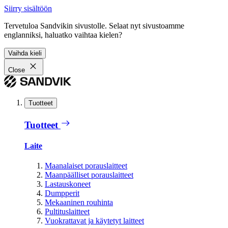
Siirry sisältöön
Tervetuloa Sandvikin sivustolle. Selaat nyt sivustoamme
englanniksi, haluatko vaihtaa kielen?
Vaihda kieli
Close
Tuotteet
Tuotteet
Laite
Maanalaiset porauslaitteet
Maanpäälliset porauslaitteet
Lastauskoneet
Dumpperit
Mekaaninen rouhinta
Pultituslaitteet
Vuokrattavat ja käytetyt laitteet