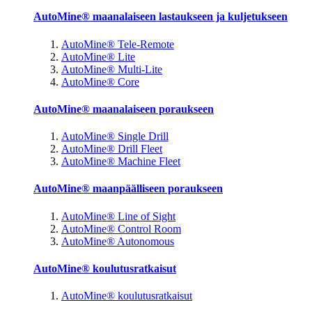
AutoMine® maanalaiseen lastaukseen ja kuljetukseen
AutoMine® Tele-Remote
AutoMine® Lite
AutoMine® Multi-Lite
AutoMine® Core
AutoMine® maanalaiseen poraukseen
AutoMine® Single Drill
AutoMine® Drill Fleet
AutoMine® Machine Fleet
AutoMine® maanpäälliseen poraukseen
AutoMine® Line of Sight
AutoMine® Control Room
AutoMine® Autonomous
AutoMine® koulutusratkaisut
AutoMine® koulutusratkaisut