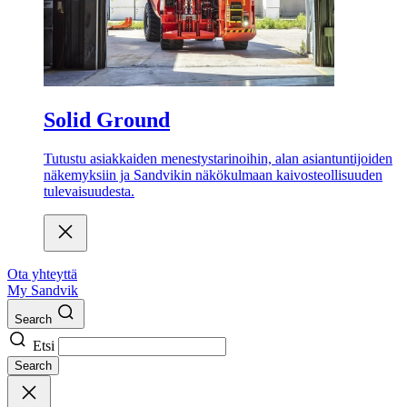
Solid Ground
Tutustu asiakkaiden menestystarinoihin, alan asiantuntijoiden
näkemyksiin ja Sandvikin näkökulmaan kaivosteollisuuden
tulevaisuudesta.
Ota yhteyttä
My Sandvik
Search
Etsi
Search