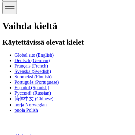
Vaihda kieltä
Käytettävissä olevat kielet
Global site
(English)
Deutsch
(German)
Français
(French)
Svenska
(Swedish)
Suomeksi
(Finnish)
Português
(Portuguese)
Español
(Spanish)
Русский
(Russian)
简体中文
(Chinese)
norja
Norwegian
puola
Polish