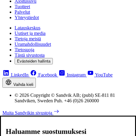
Aloitussivu
Tuotteet
Palvelut
Yhteystiedot
Latauskeskus
Uutiset ja media
Tietoja meistä
Uramahdollisuudet
Tietosuoja
Tästä sivustosta
Evästeiden hallinta
LinkedIn
Facebook
Instagram
YouTube
Vaihda kieli
© 2026 Copyright © Sandvik AB; (publ) SE-811 81
Sandviken, Sweden Puh. +46 (0)26 260000
Muita Sandvikin sivustoja
Haluamme suostumuksesi