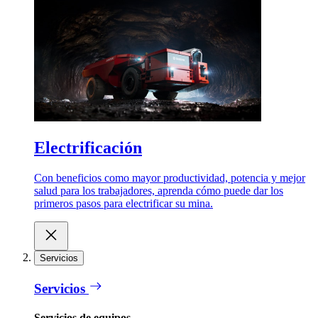
Electrificación
Con beneficios como mayor productividad, potencia y mejor
salud para los trabajadores, aprenda cómo puede dar los
primeros pasos para electrificar su mina.
Servicios
Servicios
Servicios de equipos