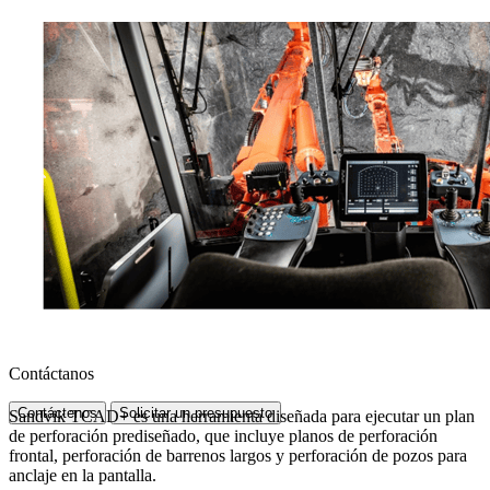
Contáctanos
Contáctenos
Solicitar un presupuesto
Sandvik TCAD+ es una herramienta diseñada para ejecutar un plan
de perforación prediseñado, que incluye planos de perforación
frontal, perforación de barrenos largos y perforación de pozos para
anclaje en la pantalla.