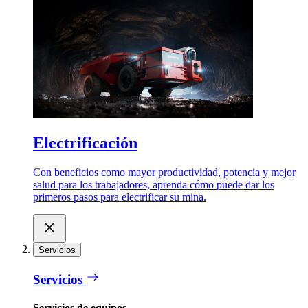
Electrificación
Con beneficios como mayor productividad, potencia y mejor
salud para los trabajadores, aprenda cómo puede dar los
primeros pasos para electrificar su mina.
Servicios
Servicios
Servicios de equipos