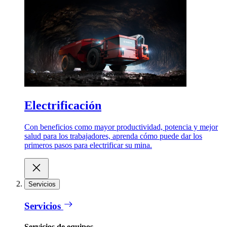
Electrificación
Con beneficios como mayor productividad, potencia y mejor
salud para los trabajadores, aprenda cómo puede dar los
primeros pasos para electrificar su mina.
Servicios
Servicios
Servicios de equipos