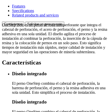
Features
Specifications
Related products and services
Contáctenos
Solicitar un presupuesto
OneStep Bolt es un perno de roca autoperforante que integra el
cabezal de perforación, el acero de perforación, el perno y la resina
adhesiva en una sola unidad. El diseño agiliza el proceso de
instalación al combinar la perforación, la inserción de la cápsula de
resina y la colocación de pernos en un solo paso. Esto significa
tiempos de instalación más rápidos, mejor calidad de instalación y
mayor seguridad en las operaciones de minería subterránea.
Características
Diseño integrado
El perno OneStep combina el cabezal de perforación, la
barrena de perforación, el perno y la resina adhesiva en una
sola unidad. Esto simplifica el proceso de instalación.
Diseño integrado
El perno OneStep combina el cabezal de perforación, la