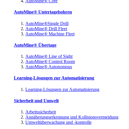
AutoMine® Core
AutoMine® Untertagebohren
AutoMine®Single Drill
AutoMine® Drill Fleet
AutoMine® Machine Fleet
AutoMine® Übertage
AutoMine® Line of Sight
AutoMine® Control Room
AutoMine® Autonomous
Learning-Lösungen zur Automatisierung
Learning-Lösungen zur Automatisierung
Sicherheit und Umwelt
Arbeitssicherheit
Annäherungserkennung und Kollisionsvermeidung
Umweltüberwachung und -kontrolle