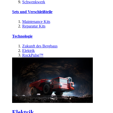
Schwenkwerk
Sets und Verschleißteile
Maintenance Kits
Reparatur Kits
Technologie
Zukunft des Bergbaus
Elektrik
RockPulse™
Elektrik