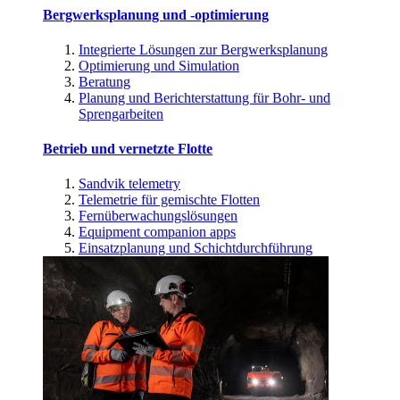
Bergwerksplanung und -optimierung
Integrierte Lösungen zur Bergwerksplanung
Optimierung und Simulation
Beratung
Planung und Berichterstattung für Bohr- und
Sprengarbeiten
Betrieb und vernetzte Flotte
Sandvik telemetry
Telemetrie für gemischte Flotten
Fernüberwachungslösungen
Equipment companion apps
Einsatzplanung und Schichtdurchführung