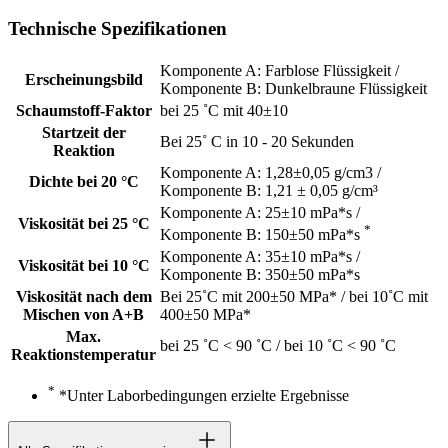
Technische Spezifikationen
Komponente A: Farblose Flüssigkeit /
Erscheinungsbild
Komponente B: Dunkelbraune Flüssigkeit
Schaumstoff-Faktor
bei 25 ˚C mit 40±10
Startzeit der
Bei 25˚ C in 10 - 20 Sekunden
Reaktion
Komponente A: 1,28±0,05 g/cm3 /
Dichte bei 20 °C
Komponente B: 1,21 ± 0,05 g/cm³
Komponente A: 25±10 mPa*s /
Viskosität bei 25 °C
*
Komponente B: 150±50 mPa*s
Komponente A: 35±10 mPa*s /
Viskosität bei 10 °C
Komponente B: 350±50 mPa*s
Viskosität nach dem
Bei 25˚C mit 200±50 MPa* / bei 10˚C mit
Mischen von A+B
400±50 MPa*
Max.
bei 25 ˚C < 90 ˚C / bei 10 ˚C < 90 ˚C
Reaktionstemperatur
*
*Unter Laborbedingungen erzielte Ergebnisse