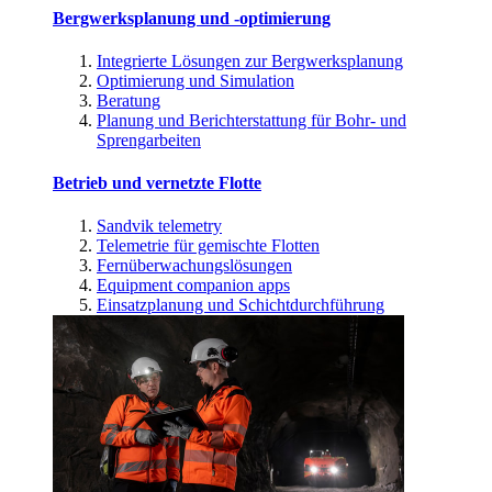
Bergwerksplanung und -optimierung
Integrierte Lösungen zur Bergwerksplanung
Optimierung und Simulation
Beratung
Planung und Berichterstattung für Bohr- und
Sprengarbeiten
Betrieb und vernetzte Flotte
Sandvik telemetry
Telemetrie für gemischte Flotten
Fernüberwachungslösungen
Equipment companion apps
Einsatzplanung und Schichtdurchführung