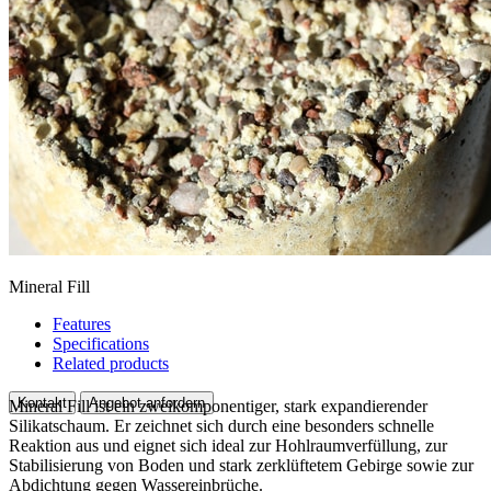
Mineral Fill
Features
Specifications
Related products
Kontakt
Angebot anfordern
Mineral Fill ist ein zweikomponentiger, stark expandierender
Silikatschaum. Er zeichnet sich durch eine besonders schnelle
Reaktion aus und eignet sich ideal zur Hohlraumverfüllung, zur
Stabilisierung von Boden und stark zerklüftetem Gebirge sowie zur
Abdichtung gegen Wassereinbrüche.