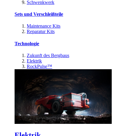
Schwenkwerk
Sets und Verschleißteile
Maintenance Kits
Reparatur Kits
Technologie
Zukunft des Bergbaus
Elektrik
RockPulse™
Elektrik