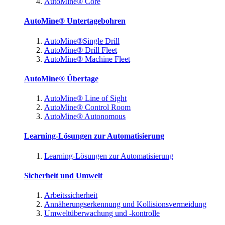
AutoMine® Core
AutoMine® Untertagebohren
AutoMine®Single Drill
AutoMine® Drill Fleet
AutoMine® Machine Fleet
AutoMine® Übertage
AutoMine® Line of Sight
AutoMine® Control Room
AutoMine® Autonomous
Learning-Lösungen zur Automatisierung
Learning-Lösungen zur Automatisierung
Sicherheit und Umwelt
Arbeitssicherheit
Annäherungserkennung und Kollisionsvermeidung
Umweltüberwachung und -kontrolle