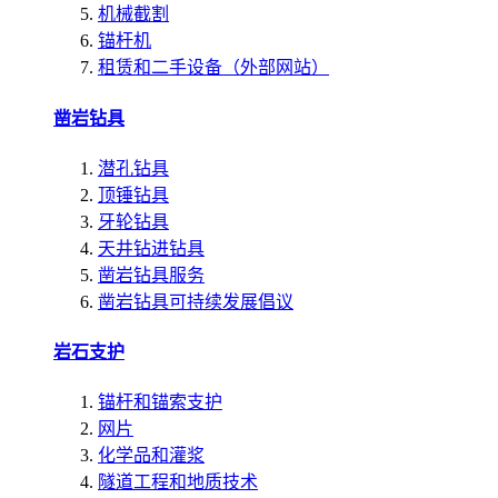
机械截割
锚杆机
租赁和二手设备（外部网站）
凿岩钻具
潜孔钻具
顶锤钻具
牙轮钻具
天井钻进钻具
凿岩钻具服务
凿岩钻具可持续发展倡议
岩石支护
锚杆和锚索支护
网片
化学品和灌浆
隧道工程和地质技术