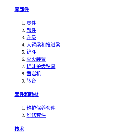
零部件
零件
部件
升级
大臂梁和推进梁
铲斗
灭火装置
铲斗护齿钻具
凿岩机
转台
套件和耗材
维护保养套件
维修套件
技术