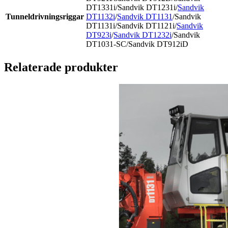
DT1331i/Sandvik DT1231i/
Sandvik
Tunneldrivningsriggar
DT1132i
/
Sandvik DT1131
/Sandvik
DT1131i/Sandvik DT1121i/
Sandvik
DT923i
/
Sandvik DT1232i
/Sandvik
DT1031-SC/Sandvik DT912iD
Relaterade produkter