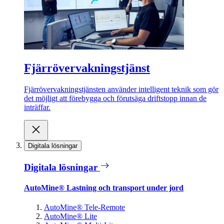
Fjärrövervakningstjänst
Fjärrövervakningstjänsten använder intelligent teknik som gör
det möjligt att förebygga och förutsäga driftstopp innan de
inträffar.
Digitala lösningar
Digitala lösningar
AutoMine® Lastning och transport under jord
AutoMine® Tele-Remote
AutoMine® Lite