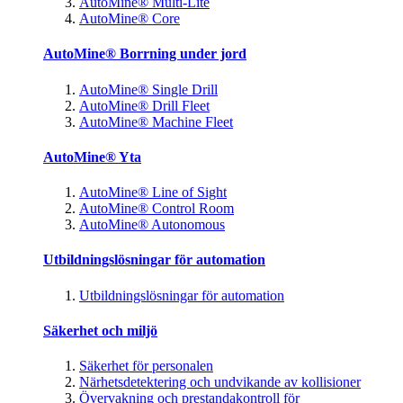
AutoMine® Multi-Lite
AutoMine® Core
AutoMine® Borrning under jord
AutoMine® Single Drill
AutoMine® Drill Fleet
AutoMine® Machine Fleet
AutoMine® Yta
AutoMine® Line of Sight
AutoMine® Control Room
AutoMine® Autonomous
Utbildningslösningar för automation
Utbildningslösningar för automation
Säkerhet och miljö
Säkerhet för personalen
Närhetsdetektering och undvikande av kollisioner
Övervakning och prestandakontroll för