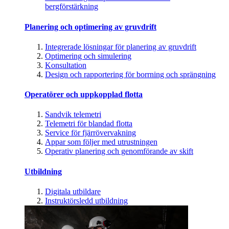
bergförstärkning
Planering och optimering av gruvdrift
Integrerade lösningar för planering av gruvdrift
Optimering och simulering
Konsultation
Design och rapportering för borrning och sprängning
Operatörer och uppkopplad flotta
Sandvik telemetri
Telemetri för blandad flotta
Service för fjärrövervakning
Appar som följer med utrustningen
Operativ planering och genomförande av skift
Utbildning
Digitala utbildare
Instruktörsledd utbildning