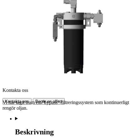
Kontakta oss
Kontakta oss
Begär en offert
Vi har tagit fram ett ”bypass”-filtreringssystem som kontinuerligt
rengör oljan.
Beskrivning