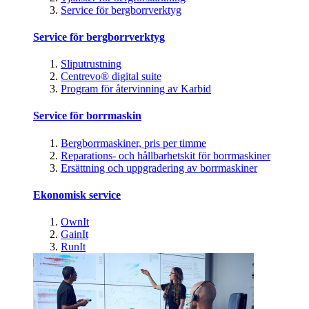
Service för bergborrverktyg
Service för bergborrverktyg
Sliputrustning
Centrevo® digital suite
Program för återvinning av Karbid
Service för borrmaskin
Bergborrmaskiner, pris per timme
Reparations- och hållbarhetskit för borrmaskiner
Ersättning och uppgradering av borrmaskiner
Ekonomisk service
OwnIt
GainIt
RunIt