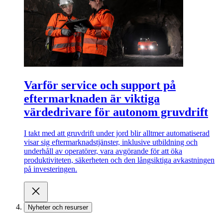
Varför service och support på
eftermarknaden är viktiga
värdedrivare för autonom gruvdrift
I takt med att gruvdrift under jord blir alltmer automatiserad
visar sig eftermarknadstjänster, inklusive utbildning och
underhåll av operatörer, vara avgörande för att öka
produktiviteten, säkerheten och den långsiktiga avkastningen
på investeringen.
Nyheter och resurser