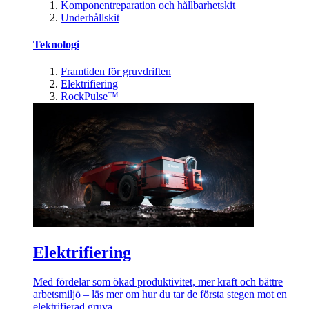
Komponentreparation och hållbarhetskit
Underhållskit
Teknologi
Framtiden för gruvdriften
Elektrifiering
RockPulse™
Elektrifiering
Med fördelar som ökad produktivitet, mer kraft och bättre
arbetsmiljö – läs mer om hur du tar de första stegen mot en
elektrifierad gruva.