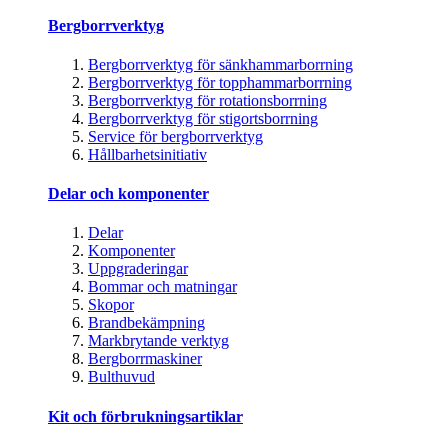
Bergborrverktyg
Bergborrverktyg för sänkhammarborrning
Bergborrverktyg för topphammarborrning
Bergborrverktyg för rotationsborrning
Bergborrverktyg för stigortsborrning
Service för bergborrverktyg
Hållbarhetsinitiativ
Delar och komponenter
Delar
Komponenter
Uppgraderingar
Bommar och matningar
Skopor
Brandbekämpning
Markbrytande verktyg
Bergborrmaskiner
Bulthuvud
Kit och förbrukningsartiklar