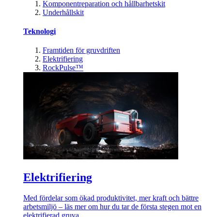
Komponentreparation och hållbarhetskit
Underhållskit
Teknologi
Framtiden för gruvdriften
Elektrifiering
RockPulse™
Elektrifiering
Med fördelar som ökad produktivitet, mer kraft och bättre
arbetsmiljö – läs mer om hur du tar de första stegen mot en
elektrifierad gruva.