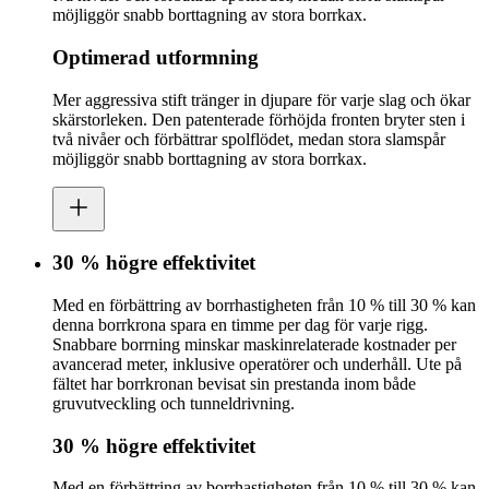
möjliggör snabb borttagning av stora borrkax.
Optimerad utformning
Mer aggressiva stift tränger in djupare för varje slag och ökar
skärstorleken. Den patenterade förhöjda fronten bryter sten i
två nivåer och förbättrar spolflödet, medan stora slamspår
möjliggör snabb borttagning av stora borrkax.
30 % högre effektivitet
Med en förbättring av borrhastigheten från 10 % till 30 % kan
denna borrkrona spara en timme per dag för varje rigg.
Snabbare borrning minskar maskinrelaterade kostnader per
avancerad meter, inklusive operatörer och underhåll. Ute på
fältet har borrkronan bevisat sin prestanda inom både
gruvutveckling och tunneldrivning.
30 % högre effektivitet
Med en förbättring av borrhastigheten från 10 % till 30 % kan