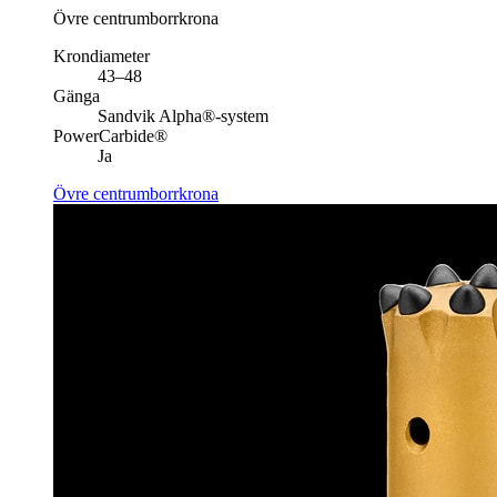
Övre centrumborrkrona
Krondiameter
43–48
Gänga
Sandvik Alpha®-system
PowerCarbide®
Ja
Övre centrumborrkrona