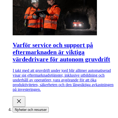
Varför service och support på
eftermarknaden är viktiga
värdedrivare för autonom gruvdrift
I takt med att gruvdrift under jord blir alltmer automatiserad
visar sig eftermarknadstjänster, inklusive utbildning och
underhåll av operatörer, vara avgörande för att öka
produktiviteten, säkerheten och den långsiktiga avkastningen
på investeringen.
Nyheter och resurser