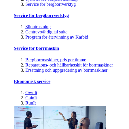
Service för bergborrverktyg
Service för bergborrverktyg
Sliputrustning
Centrevo® digital suite
Program för återvinning av Karbid
Service för borrmaskin
Bergborrmaskiner, pris per timme
Reparations- och hållbarhetskit för borrmaskiner
Ersättning och uppgradering av borrmaskiner
Ekonomisk service
OwnIt
GainIt
RunIt