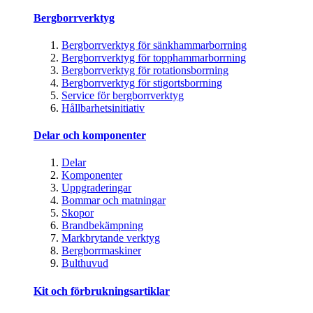
Bergborrverktyg
Bergborrverktyg för sänkhammarborrning
Bergborrverktyg för topphammarborrning
Bergborrverktyg för rotationsborrning
Bergborrverktyg för stigortsborrning
Service för bergborrverktyg
Hållbarhetsinitiativ
Delar och komponenter
Delar
Komponenter
Uppgraderingar
Bommar och matningar
Skopor
Brandbekämpning
Markbrytande verktyg
Bergborrmaskiner
Bulthuvud
Kit och förbrukningsartiklar