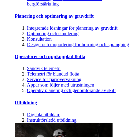
bergförstärkning
Planering och optimering av gruvdrift
Integrerade lösningar för planering av gruvdrift
Optimering och simulering
Konsultation
Design och rapportering för borrning och sprängning
Operatörer och uppkopplad flotta
Sandvik telemetri
Telemetri för blandad flotta
Service för fjärrövervakning
Appar som följer med utrustningen
Operativ planering och genomförande av skift
Utbildning
Digitala utbildare
Instruktörsledd utbildning