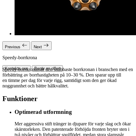
Previous
Next
Speedy-borrkrona
Kontakta oss
Begär en offert
Speedy-borrkronan är den snabbaste borrkronan i branschen med en
förbättring av borrhastigheten på 10–30 %. Den sparar upp till
en timme per dag för varje rigg, samtidigt som den ger ökad
noggrannhet och bättre hålkvalitet.
Funktioner
Optimerad utformning
Mer aggressiva stift tränger in djupare för varje slag och ökar
skärstorleken. Den patenterade förhöjda fronten bryter sten i
två nivåer och förbättrar spolflödet, medan stora slamspår