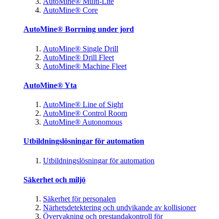
AutoMine® Multi-Lite
AutoMine® Core
AutoMine® Borrning under jord
AutoMine® Single Drill
AutoMine® Drill Fleet
AutoMine® Machine Fleet
AutoMine® Yta
AutoMine® Line of Sight
AutoMine® Control Room
AutoMine® Autonomous
Utbildningslösningar för automation
Utbildningslösningar för automation
Säkerhet och miljö
Säkerhet för personalen
Närhetsdetektering och undvikande av kollisioner
Övervakning och prestandakontroll för