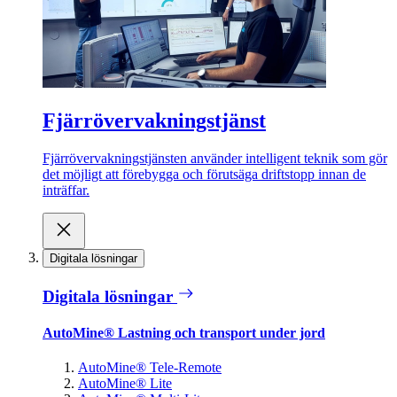
Fjärrövervakningstjänst
Fjärrövervakningstjänsten använder intelligent teknik som gör
det möjligt att förebygga och förutsäga driftstopp innan de
inträffar.
Digitala lösningar
Digitala lösningar
AutoMine® Lastning och transport under jord
AutoMine® Tele-Remote
AutoMine® Lite