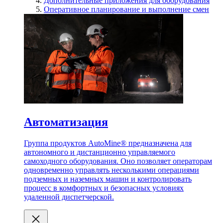
Дополнительные приложения для оборудования
Оперативное планирование и выполнение смен
Автоматизация
Группа продуктов AutoMine® предназначена для
автономного и дистанционно управляемого
самоходного оборудования. Оно позволяет операторам
одновременно управлять несколькими операциями
подземных и наземных машин и контролировать
процесс в комфортных и безопасных условиях
удаленной диспетчерской.