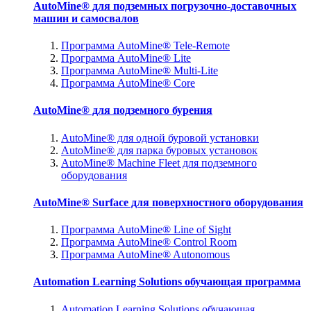
AutoMine® для подземных погрузочно-доставочных
машин и самосвалов
Программа AutoMine® Tele-Remote
Программа AutoMine® Lite
Программа AutoMine® Multi-Lite
Программа AutoMine® Core
AutoMine® для подземного бурения
AutoMine® для одной буровой установки
AutoMine® для парка буровых установок
AutoMine® Machine Fleet для подземного
оборудования
AutoMine® Surface для поверхностного оборудования
Программа AutoMine® Line of Sight
Программа AutoMine® Control Room
Программа AutoMine® Autonomous
Automation Learning Solutions обучающая программа
Automation Learning Solutions обучающая