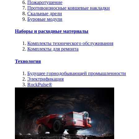
Пожаротушение
Противоизносные ковшевые накладки
Скальные дрели
Буровые модули
Наборы и расходные материалы
Комплекты технического обслуживания
Комплекты для ремонта
Технология
Будущее горнодобывающей промышленности
Электрификация
RockPulse®