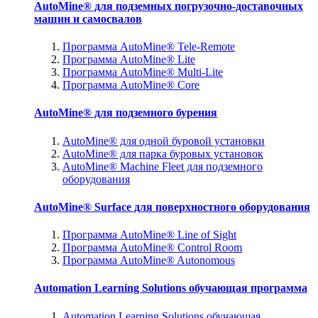
AutoMine® для подземных погрузочно-доставочных
машин и самосвалов
Программа AutoMine® Tele-Remote
Программа AutoMine® Lite
Программа AutoMine® Multi-Lite
Программа AutoMine® Core
AutoMine® для подземного бурения
AutoMine® для одной буровой установки
AutoMine® для парка буровых установок
AutoMine® Machine Fleet для подземного
оборудования
AutoMine® Surface для поверхностного оборудования
Программа AutoMine® Line of Sight
Программа AutoMine® Control Room
Программа AutoMine® Autonomous
Automation Learning Solutions обучающая программа
Automation Learning Solutions обучающая