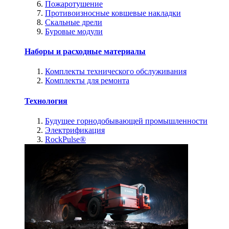
Пожаротушение
Противоизносные ковшевые накладки
Скальные дрели
Буровые модули
Наборы и расходные материалы
Комплекты технического обслуживания
Комплекты для ремонта
Технология
Будущее горнодобывающей промышленности
Электрификация
RockPulse®