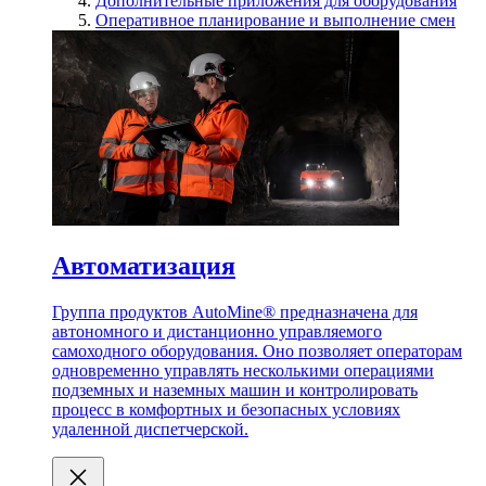
Дополнительные приложения для оборудования
Оперативное планирование и выполнение смен
Автоматизация
Группа продуктов AutoMine® предназначена для
автономного и дистанционно управляемого
самоходного оборудования. Оно позволяет операторам
одновременно управлять несколькими операциями
подземных и наземных машин и контролировать
процесс в комфортных и безопасных условиях
удаленной диспетчерской.