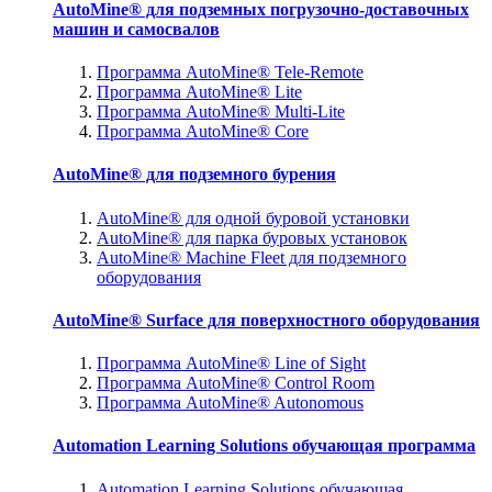
AutoMine® для подземных погрузочно-доставочных
машин и самосвалов
Программа AutoMine® Tele-Remote
Программа AutoMine® Lite
Программа AutoMine® Multi-Lite
Программа AutoMine® Core
AutoMine® для подземного бурения
AutoMine® для одной буровой установки
AutoMine® для парка буровых установок
AutoMine® Machine Fleet для подземного
оборудования
AutoMine® Surface для поверхностного оборудования
Программа AutoMine® Line of Sight
Программа AutoMine® Control Room
Программа AutoMine® Autonomous
Automation Learning Solutions обучающая программа
Automation Learning Solutions обучающая