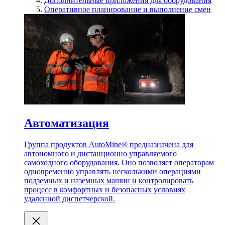
Дополнительные приложения для оборудования
Оперативное планирование и выполнение смен
Автоматизация
Группа продуктов AutoMine® предназначена для
автономного и дистанционно управляемого
самоходного оборудования. Оно позволяет операторам
одновременно управлять несколькими операциями
подземных и наземных машин и контролировать
процесс в комфортных и безопасных условиях
удаленной диспетчерской.