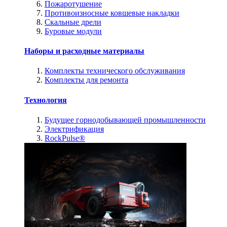
Пожаротушение
Противоизносные ковшевые накладки
Скальные дрели
Буровые модули
Наборы и расходные материалы
Комплекты технического обслуживания
Комплекты для ремонта
Технология
Будущее горнодобывающей промышленности
Электрификация
RockPulse®