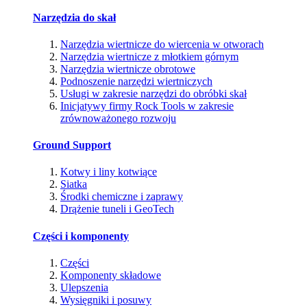
Narzędzia do skał
Narzędzia wiertnicze do wiercenia w otworach
Narzędzia wiertnicze z młotkiem górnym
Narzędzia wiertnicze obrotowe
Podnoszenie narzędzi wiertniczych
Usługi w zakresie narzędzi do obróbki skał
Inicjatywy firmy Rock Tools w zakresie
zrównoważonego rozwoju
Ground Support
Kotwy i liny kotwiące
Siatka
Środki chemiczne i zaprawy
Drążenie tuneli i GeoTech
Części i komponenty
Części
Komponenty składowe
Ulepszenia
Wysięgniki i posuwy