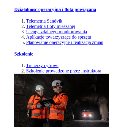
Działalność operacyjna i flota powiązana
Telemetria Sandvik
Telemetria floty mieszanej
Usługa zdalnego monitorowania
Aplikacje towarzyszące do sprzętu
Planowanie operacyjne i realizacja zmian
Szkolenie
Trenerzy cyfrowi
Szkolenie prowadzone przez instruktora