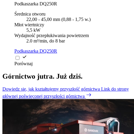
Podkaszarka DQ250R
Średnica otworu
22,00 - 45,00 mm (0,88 - 1,75 w.)
Młot wiertniczy
5,5 kW
Wydajność przepłukiwania powietrzem
2.0 m³/min, do 8 bar
Podkaszarka DQ250R
Porównaj
Górnictwo jutra. Już dziś.
Dowiedz się, jak kształtujemy przyszłość górnictwa
Link do strony
głównej poświęconej przyszłości górnictwa