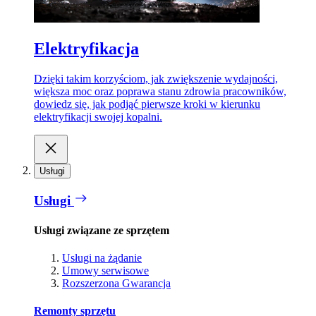
Elektryfikacja
Dzięki takim korzyściom, jak zwiększenie wydajności,
większa moc oraz poprawa stanu zdrowia pracowników,
dowiedz się, jak podjąć pierwsze kroki w kierunku
elektryfikacji swojej kopalni.
Usługi
Usługi
Usługi związane ze sprzętem
Usługi na żądanie
Umowy serwisowe
Rozszerzona Gwarancja
Remonty sprzętu