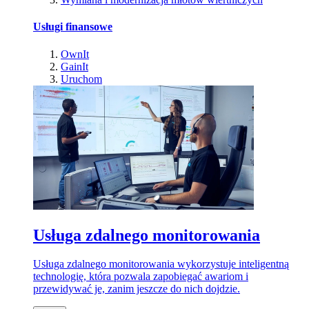
Usługi finansowe
OwnIt
GainIt
Uruchom
Usługa zdalnego monitorowania
Usługa zdalnego monitorowania wykorzystuje inteligentną
technologię, która pozwala zapobiegać awariom i
przewidywać je, zanim jeszcze do nich dojdzie.