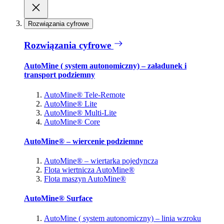
Rozwiązania cyfrowe
Rozwiązania cyfrowe
AutoMine ( system autonomiczny) – załadunek i
transport podziemny
AutoMine® Tele-Remote
AutoMine® Lite
AutoMine® Multi-Lite
AutoMine® Core
AutoMine® – wiercenie podziemne
AutoMine® – wiertarka pojedyncza
Flota wiertnicza AutoMine®
Flota maszyn AutoMine®
AutoMine® Surface
AutoMine ( system autonomiczny) – linia wzroku