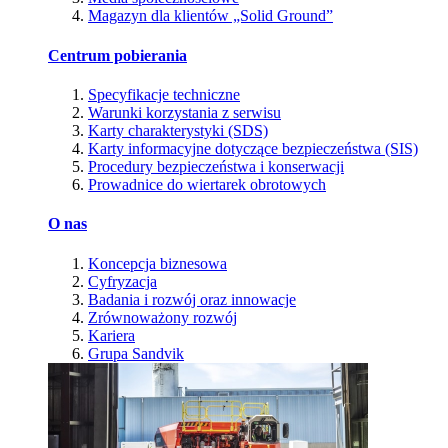
Magazyn dla klientów „Solid Ground”
Centrum pobierania
Specyfikacje techniczne
Warunki korzystania z serwisu
Karty charakterystyki (SDS)
Karty informacyjne dotyczące bezpieczeństwa (SIS)
Procedury bezpieczeństwa i konserwacji
Prowadnice do wiertarek obrotowych
O nas
Koncepcja biznesowa
Cyfryzacja
Badania i rozwój oraz innowacje
Zrównoważony rozwój
Kariera
Grupa Sandvik