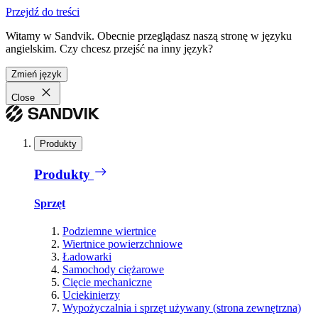
Przejdź do treści
Witamy w Sandvik. Obecnie przeglądasz naszą stronę w języku
angielskim. Czy chcesz przejść na inny język?
Zmień język
Close
Produkty
Produkty
Sprzęt
Podziemne wiertnice
Wiertnice powierzchniowe
Ładowarki
Samochody ciężarowe
Cięcie mechaniczne
Uciekinierzy
Wypożyczalnia i sprzęt używany (strona zewnętrzna)