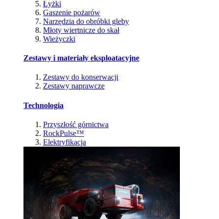
Łyżki
Gaszenie pożarów
Narzędzia do obróbki gleby
Młoty wiertnicze do skał
Wieżyczki
Zestawy i materiały eksploatacyjne
Zestawy do konserwacji
Zestawy naprawcze
Technologia
Przyszłość górnictwa
RockPulse™
Elektryfikacja