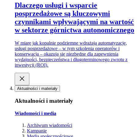
Dlaczego usługi i wsparcie
posprzedażowe są kluczowymi
czynnikami wpływającymi na wartość
w sektorze górnictwa autonomicznego
W miarę jak kopalnie podziemne wdrażają automatyzację,
usługi posprzedażowe – w tym szkolenia operatorów i
konserwacja – okazują się niezbędne dla zapewnienia
wydajności, bezpieczeństwa i długoterminowego zwrotu z
inwestycji (ROI).
Aktualności i materiały
Aktualności i materiały
Wiadomości i media
Archiwum wiadomości
Kampanie
Media społecznościowe