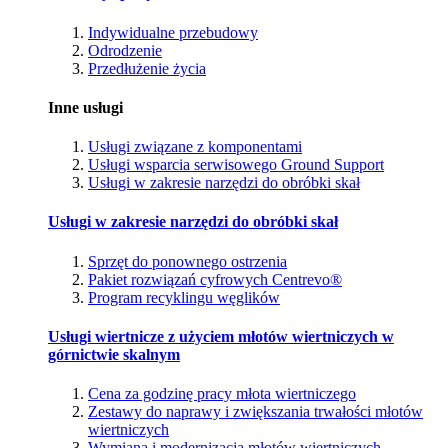
Indywidualne przebudowy
Odrodzenie
Przedłużenie życia
Inne usługi
Usługi związane z komponentami
Usługi wsparcia serwisowego Ground Support
Usługi w zakresie narzędzi do obróbki skał
Usługi w zakresie narzędzi do obróbki skał
Sprzęt do ponownego ostrzenia
Pakiet rozwiązań cyfrowych Centrevo®
Program recyklingu węglików
Usługi wiertnicze z użyciem młotów wiertniczych w
górnictwie skalnym
Cena za godzinę pracy młota wiertniczego
Zestawy do naprawy i zwiększania trwałości młotów
wiertniczych
Wymiana i modernizacja młotów wiertniczych