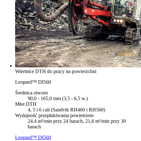
Wiertnice DTH do pracy na powierzchni
Leopard™ DI560
Średnica otworu
90,0 - 165,0 mm (3,5 - 6,5 w.)
Młot DTH
4, 5 i 6 cali (Sandvik RH460 i RH560)
Wydajność przepłukiwania powietrzem
24.4 m³/min przy 24 barach, 21,6 m³/min przy 30
barach
Leopard™ DI560