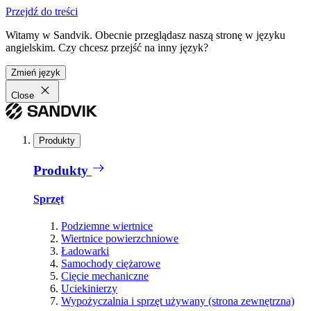
Przejdź do treści
Witamy w Sandvik. Obecnie przeglądasz naszą stronę w języku
angielskim. Czy chcesz przejść na inny język?
Zmień język
Close
Produkty
Produkty
Sprzęt
Podziemne wiertnice
Wiertnice powierzchniowe
Ładowarki
Samochody ciężarowe
Cięcie mechaniczne
Uciekinierzy
Wypożyczalnia i sprzęt używany (strona zewnętrzna)