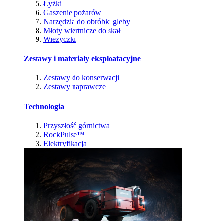
Łyżki
Gaszenie pożarów
Narzędzia do obróbki gleby
Młoty wiertnicze do skał
Wieżyczki
Zestawy i materiały eksploatacyjne
Zestawy do konserwacji
Zestawy naprawcze
Technologia
Przyszłość górnictwa
RockPulse™
Elektryfikacja