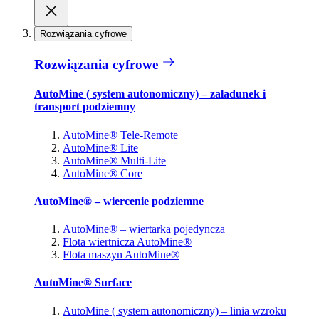
Rozwiązania cyfrowe
Rozwiązania cyfrowe
AutoMine ( system autonomiczny) – załadunek i
transport podziemny
AutoMine® Tele-Remote
AutoMine® Lite
AutoMine® Multi-Lite
AutoMine® Core
AutoMine® – wiercenie podziemne
AutoMine® – wiertarka pojedyncza
Flota wiertnicza AutoMine®
Flota maszyn AutoMine®
AutoMine® Surface
AutoMine ( system autonomiczny) – linia wzroku