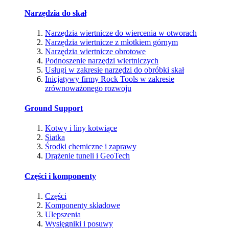
Narzędzia do skał
Narzędzia wiertnicze do wiercenia w otworach
Narzędzia wiertnicze z młotkiem górnym
Narzędzia wiertnicze obrotowe
Podnoszenie narzędzi wiertniczych
Usługi w zakresie narzędzi do obróbki skał
Inicjatywy firmy Rock Tools w zakresie
zrównoważonego rozwoju
Ground Support
Kotwy i liny kotwiące
Siatka
Środki chemiczne i zaprawy
Drążenie tuneli i GeoTech
Części i komponenty
Części
Komponenty składowe
Ulepszenia
Wysięgniki i posuwy