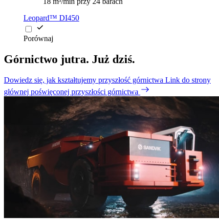
18 m³/min przy 24 barach
Leopard™ DI450
Porównaj
Górnictwo jutra. Już dziś.
Dowiedz się, jak kształtujemy przyszłość górnictwa
Link do strony
głównej poświęconej przyszłości górnictwa