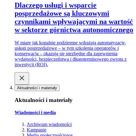
Dlaczego usługi i wsparcie
posprzedażowe są kluczowymi
czynnikami wpływającymi na wartość
w sektorze górnictwa autonomicznego
W miarę jak kopalnie podziemne wdrażają automatyzację,
usługi posprzedażowe – w tym szkolenia operatorów i
konserwacja – okazują się niezbędne dla zapewnienia
wydajności, bezpieczeństwa i długoterminowego zwrotu z
inwestycji (ROI).
Aktualności i materiały
Aktualności i materiały
Wiadomości i media
Archiwum wiadomości
Kampanie
Media społecznościowe