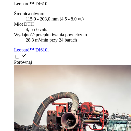
Leopard™ DI610i
Średnica otworu
115,0 - 203,0 mm (4,5 - 8,0 w.)
Młot DTH
4, 5 i 6 cali.
Wydajność przepłukiwania powietrzem
28.3 m³/min przy 24 barach
Leopard™ DI610i
Porównaj