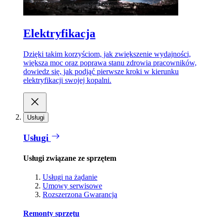
Elektryfikacja
Dzięki takim korzyściom, jak zwiększenie wydajności,
większa moc oraz poprawa stanu zdrowia pracowników,
dowiedz się, jak podjąć pierwsze kroki w kierunku
elektryfikacji swojej kopalni.
Usługi
Usługi
Usługi związane ze sprzętem
Usługi na żądanie
Umowy serwisowe
Rozszerzona Gwarancja
Remonty sprzętu