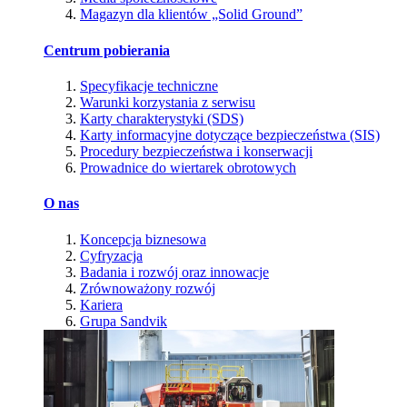
Magazyn dla klientów „Solid Ground”
Centrum pobierania
Specyfikacje techniczne
Warunki korzystania z serwisu
Karty charakterystyki (SDS)
Karty informacyjne dotyczące bezpieczeństwa (SIS)
Procedury bezpieczeństwa i konserwacji
Prowadnice do wiertarek obrotowych
O nas
Koncepcja biznesowa
Cyfryzacja
Badania i rozwój oraz innowacje
Zrównoważony rozwój
Kariera
Grupa Sandvik