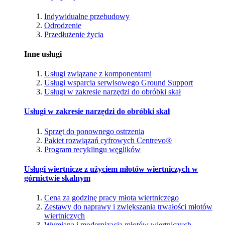
Indywidualne przebudowy
Odrodzenie
Przedłużenie życia
Inne usługi
Usługi związane z komponentami
Usługi wsparcia serwisowego Ground Support
Usługi w zakresie narzędzi do obróbki skał
Usługi w zakresie narzędzi do obróbki skał
Sprzęt do ponownego ostrzenia
Pakiet rozwiązań cyfrowych Centrevo®
Program recyklingu węglików
Usługi wiertnicze z użyciem młotów wiertniczych w
górnictwie skalnym
Cena za godzinę pracy młota wiertniczego
Zestawy do naprawy i zwiększania trwałości młotów
wiertniczych
Wymiana i modernizacja młotów wiertniczych