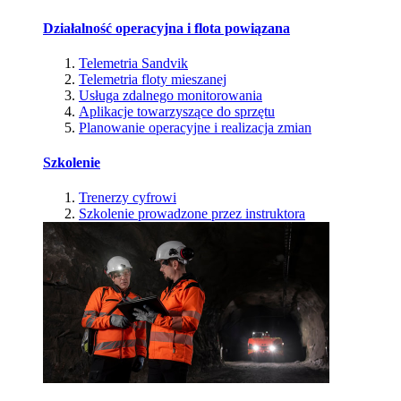
Działalność operacyjna i flota powiązana
Telemetria Sandvik
Telemetria floty mieszanej
Usługa zdalnego monitorowania
Aplikacje towarzyszące do sprzętu
Planowanie operacyjne i realizacja zmian
Szkolenie
Trenerzy cyfrowi
Szkolenie prowadzone przez instruktora