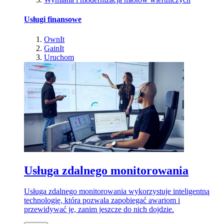
Usługi finansowe
OwnIt
GainIt
Uruchom
Usługa zdalnego monitorowania
Usługa zdalnego monitorowania wykorzystuje inteligentną
technologię, która pozwala zapobiegać awariom i
przewidywać je, zanim jeszcze do nich dojdzie.