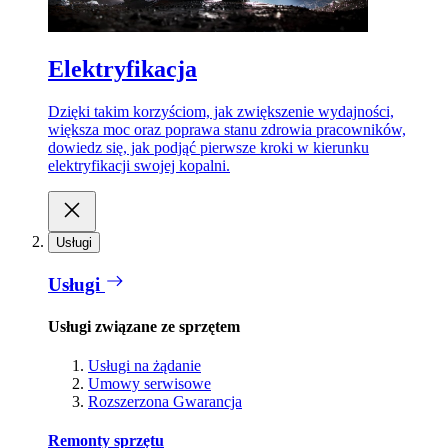
Elektryfikacja
Dzięki takim korzyściom, jak zwiększenie wydajności,
większa moc oraz poprawa stanu zdrowia pracowników,
dowiedz się, jak podjąć pierwsze kroki w kierunku
elektryfikacji swojej kopalni.
Usługi
Usługi
Usługi związane ze sprzętem
Usługi na żądanie
Umowy serwisowe
Rozszerzona Gwarancja
Remonty sprzętu