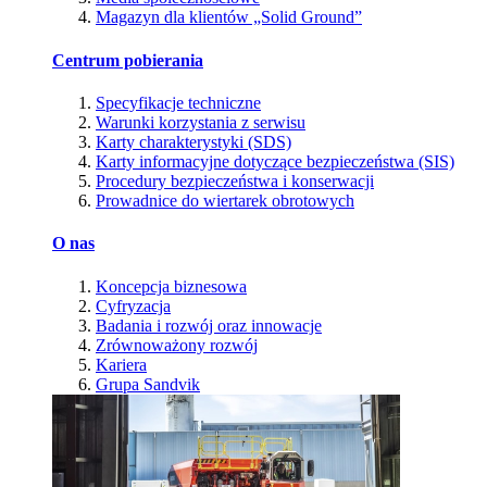
Magazyn dla klientów „Solid Ground”
Centrum pobierania
Specyfikacje techniczne
Warunki korzystania z serwisu
Karty charakterystyki (SDS)
Karty informacyjne dotyczące bezpieczeństwa (SIS)
Procedury bezpieczeństwa i konserwacji
Prowadnice do wiertarek obrotowych
O nas
Koncepcja biznesowa
Cyfryzacja
Badania i rozwój oraz innowacje
Zrównoważony rozwój
Kariera
Grupa Sandvik