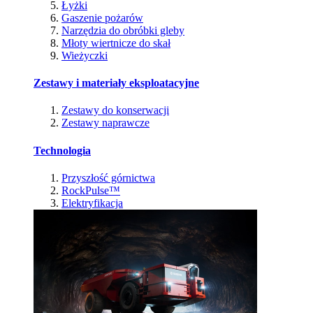
Łyżki
Gaszenie pożarów
Narzędzia do obróbki gleby
Młoty wiertnicze do skał
Wieżyczki
Zestawy i materiały eksploatacyjne
Zestawy do konserwacji
Zestawy naprawcze
Technologia
Przyszłość górnictwa
RockPulse™
Elektryfikacja