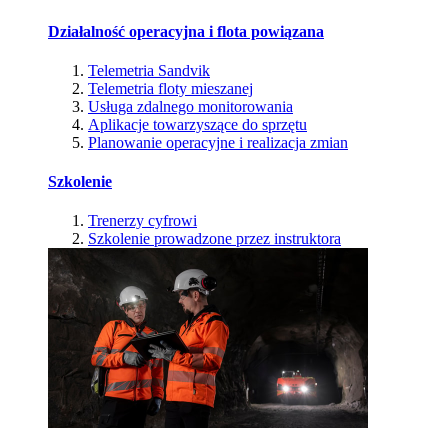
Działalność operacyjna i flota powiązana
Telemetria Sandvik
Telemetria floty mieszanej
Usługa zdalnego monitorowania
Aplikacje towarzyszące do sprzętu
Planowanie operacyjne i realizacja zmian
Szkolenie
Trenerzy cyfrowi
Szkolenie prowadzone przez instruktora