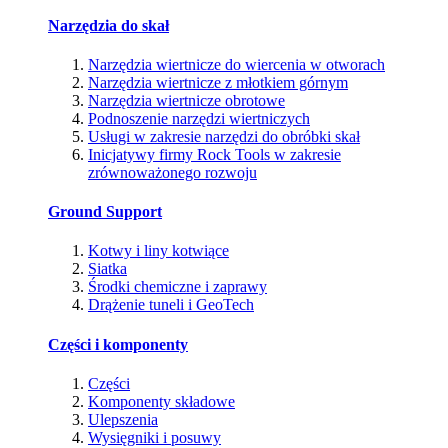
Narzędzia do skał
Narzędzia wiertnicze do wiercenia w otworach
Narzędzia wiertnicze z młotkiem górnym
Narzędzia wiertnicze obrotowe
Podnoszenie narzędzi wiertniczych
Usługi w zakresie narzędzi do obróbki skał
Inicjatywy firmy Rock Tools w zakresie
zrównoważonego rozwoju
Ground Support
Kotwy i liny kotwiące
Siatka
Środki chemiczne i zaprawy
Drążenie tuneli i GeoTech
Części i komponenty
Części
Komponenty składowe
Ulepszenia
Wysięgniki i posuwy