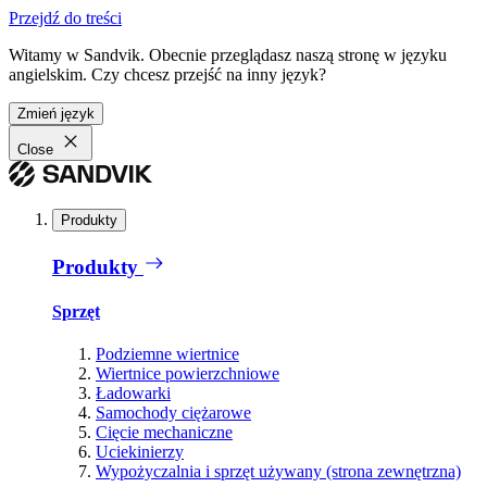
Przejdź do treści
Witamy w Sandvik. Obecnie przeglądasz naszą stronę w języku
angielskim. Czy chcesz przejść na inny język?
Zmień język
Close
Produkty
Produkty
Sprzęt
Podziemne wiertnice
Wiertnice powierzchniowe
Ładowarki
Samochody ciężarowe
Cięcie mechaniczne
Uciekinierzy
Wypożyczalnia i sprzęt używany (strona zewnętrzna)