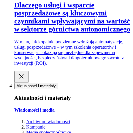
Dlaczego usługi i wsparcie
posprzedażowe są kluczowymi
czynnikami wpływającymi na wartość
w sektorze górnictwa autonomicznego
W miarę jak kopalnie podziemne wdrażają automatyzację,
usługi posprzedażowe – w tym szkolenia operatorów i
konserwacja – okazują się niezbędne dla zapewnienia
wydajności, bezpieczeństwa i długoterminowego zwrotu z
inwestycji (ROI).
Aktualności i materiały
Aktualności i materiały
Wiadomości i media
Archiwum wiadomości
Kampanie
Media społecznościowe