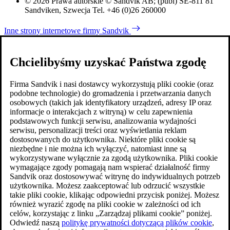
© 2026 Prawa autorskie © Sandvik AB; (publ) SE-811 81
Sandviken, Szwecja Tel. +46 (0)26 260000
Inne strony internetowe firmy Sandvik
Chcielibyśmy uzyskać Państwa zgodę
Firma Sandvik i nasi dostawcy wykorzystują pliki cookie (oraz
podobne technologie) do gromadzenia i przetwarzania danych
osobowych (takich jak identyfikatory urządzeń, adresy IP oraz
informacje o interakcjach z witryną) w celu zapewnienia
podstawowych funkcji serwisu, analizowania wydajności
serwisu, personalizacji treści oraz wyświetlania reklam
dostosowanych do użytkownika. Niektóre pliki cookie są
niezbędne i nie można ich wyłączyć, natomiast inne są
wykorzystywane wyłącznie za zgodą użytkownika. Pliki cookie
wymagające zgody pomagają nam wspierać działalność firmy
Sandvik oraz dostosowywać witrynę do indywidualnych potrzeb
użytkownika. Możesz zaakceptować lub odrzucić wszystkie
takie pliki cookie, klikając odpowiedni przycisk poniżej. Możesz
również wyrazić zgodę na pliki cookie w zależności od ich
celów, korzystając z linku „Zarządzaj plikami cookie” poniżej.
Odwiedź naszą
politykę prywatności dotyczącą plików cookie
,