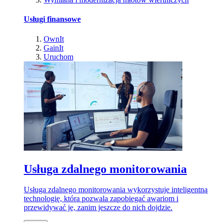
Usługi finansowe
OwnIt
GainIt
Uruchom
Usługa zdalnego monitorowania
Usługa zdalnego monitorowania wykorzystuje inteligentną
technologię, która pozwala zapobiegać awariom i
przewidywać je, zanim jeszcze do nich dojdzie.