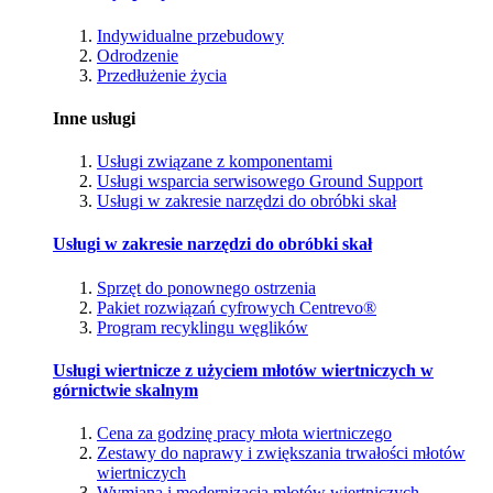
Indywidualne przebudowy
Odrodzenie
Przedłużenie życia
Inne usługi
Usługi związane z komponentami
Usługi wsparcia serwisowego Ground Support
Usługi w zakresie narzędzi do obróbki skał
Usługi w zakresie narzędzi do obróbki skał
Sprzęt do ponownego ostrzenia
Pakiet rozwiązań cyfrowych Centrevo®
Program recyklingu węglików
Usługi wiertnicze z użyciem młotów wiertniczych w
górnictwie skalnym
Cena za godzinę pracy młota wiertniczego
Zestawy do naprawy i zwiększania trwałości młotów
wiertniczych
Wymiana i modernizacja młotów wiertniczych