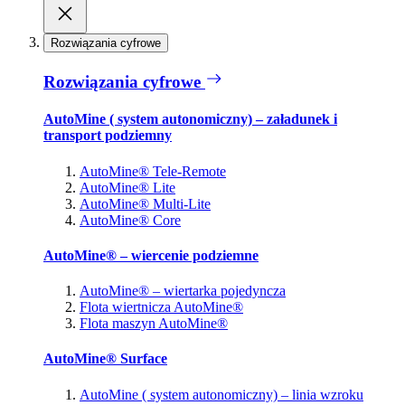
Rozwiązania cyfrowe
Rozwiązania cyfrowe
AutoMine ( system autonomiczny) – załadunek i
transport podziemny
AutoMine® Tele-Remote
AutoMine® Lite
AutoMine® Multi-Lite
AutoMine® Core
AutoMine® – wiercenie podziemne
AutoMine® – wiertarka pojedyncza
Flota wiertnicza AutoMine®
Flota maszyn AutoMine®
AutoMine® Surface
AutoMine ( system autonomiczny) – linia wzroku