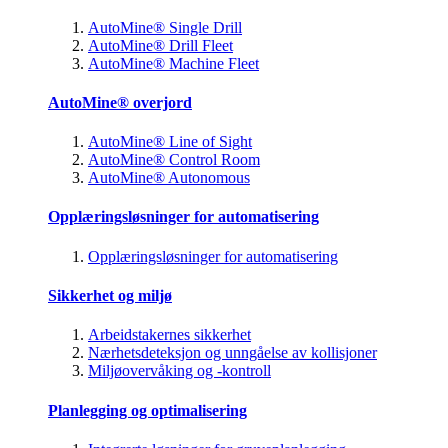
AutoMine® Single Drill
AutoMine® Drill Fleet
AutoMine® Machine Fleet
AutoMine® overjord
AutoMine® Line of Sight
AutoMine® Control Room
AutoMine® Autonomous
Opplæringsløsninger for automatisering
Opplæringsløsninger for automatisering
Sikkerhet og miljø
Arbeidstakernes sikkerhet
Nærhetsdeteksjon og unngåelse av kollisjoner
Miljøovervåking og -kontroll
Planlegging og optimalisering