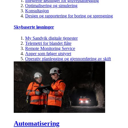
Integrerte løsninger for gruveplanlegging
Optimalisering og simulering
Konsultasjon
Design og rapportering for boring og sprengning
Skybaserte løsninger
My Sandvik digitale tjenester
Telemetri for blandet flåte
Remote Monitoring Service
Apper som følger utstyret
Operativ planlegging og gjennomføring av skift
Automatisering