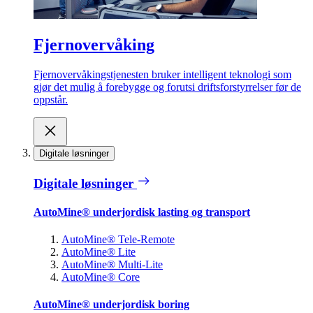
Fjernovervåking
Fjernovervåkingstjenesten bruker intelligent teknologi som
gjør det mulig å forebygge og forutsi driftsforstyrrelser før de
oppstår.
Digitale løsninger
Digitale løsninger
AutoMine® underjordisk lasting og transport
AutoMine® Tele-Remote
AutoMine® Lite
AutoMine® Multi-Lite
AutoMine® Core
AutoMine® underjordisk boring