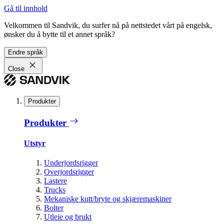
Gå til innhold
Velkommen til Sandvik, du surfer nå på nettstedet vårt på engelsk,
ønsker du å bytte til et annet språk?
Endre språk
Close
Produkter
Produkter
Utstyr
Underjordsrigger
Overjordsrigger
Lastere
Trucks
Mekaniske kutt/bryte og skjæremaskiner
Bolter
Utleie og brukt