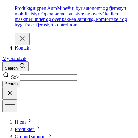
Produktgruppen AutoMine® tilbyr autonomt og fjernstyrt
mobilt utstyr. Operatørene kan styre og overvåke flere
maskiner under og over bakken samtidig, komfortabelt og
trygt fra et fjernstyrt kontrollrom.
Kontakt
My Sandvik
Search
Søk
Search
Hjem
Produkter
Ground support