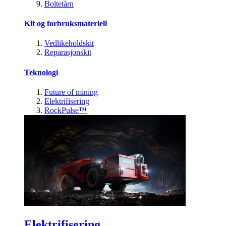
Boltetårn
Kit og forbruksmateriell
Vedlikeholdskit
Reparasjonskit
Teknologi
Future of mining
Elektrifisering
RockPulse™
Elektrifisering