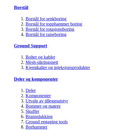
Borstål
Borstål for senkboring
Borstål for topphammer boring
Borstål for rotasjonsboring
Borstål for raiseboring
Ground Support
Bolter og kabler
Mesh-sikringsnett
Kjemikalier og injeksjonsprodukter
Deler og komponenter
Deler
Komponenter
Utvalg av tilleggsutstyr
Bommer og matere
Skuffer
Brannslukking
Ground engaging tools
Borhammer