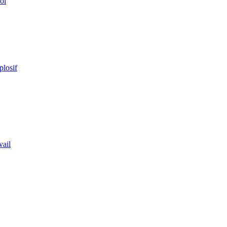
ol
plosif
vail