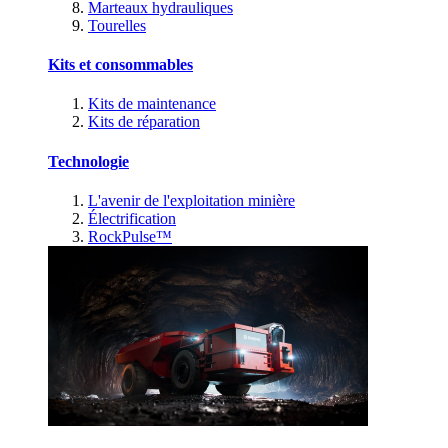
Marteaux hydrauliques
Tourelles
Kits et consommables
Kits de maintenance
Kits de réparation
Technologie
L'avenir de l'exploitation minière
Électrification
RockPulse™