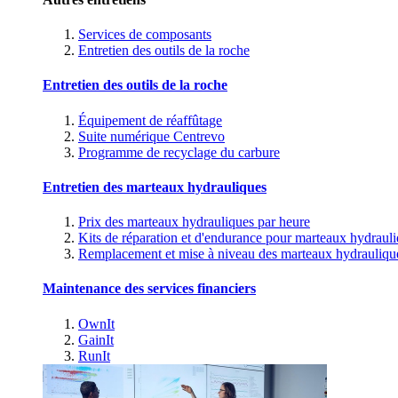
Services de composants
Entretien des outils de la roche
Entretien des outils de la roche
Équipement de réaffûtage
Suite numérique Centrevo
Programme de recyclage du carbure
Entretien des marteaux hydrauliques
Prix des marteaux hydrauliques par heure
Kits de réparation et d'endurance pour marteaux hydraul
Remplacement et mise à niveau des marteaux hydrauliqu
Maintenance des services financiers
OwnIt
GainIt
RunIt