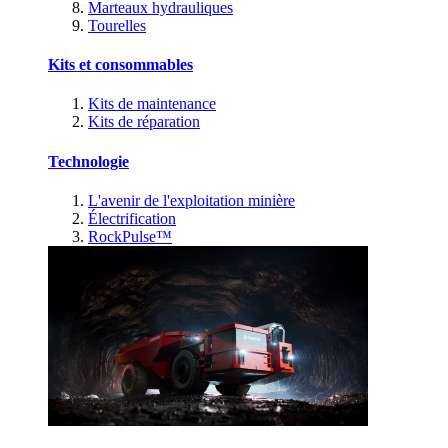
Marteaux hydrauliques
Tourelles
Kits et consommables
Kits de maintenance
Kits de réparation
Technologie
L'avenir de l'exploitation minière
Électrification
RockPulse™