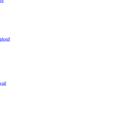
ol
plosif
vail