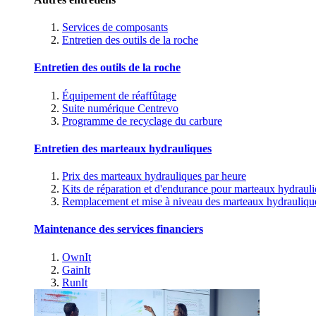
Services de composants
Entretien des outils de la roche
Entretien des outils de la roche
Équipement de réaffûtage
Suite numérique Centrevo
Programme de recyclage du carbure
Entretien des marteaux hydrauliques
Prix des marteaux hydrauliques par heure
Kits de réparation et d'endurance pour marteaux hydraul
Remplacement et mise à niveau des marteaux hydrauliqu
Maintenance des services financiers
OwnIt
GainIt
RunIt