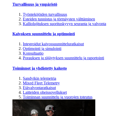
Turvallisuus ja ympäristö
Työntekijöiden turvallisuus
Esteiden tunnistus ja törmäysten välttäminen
Kalliolujituksen suorituskyvyn seuranta ja valvonta
Kaivoksen suunnittelu ja optimointi
Integroidut kaivossuunnitteluratkaisut
Optimointi ja simulointi
Konsultaatio
Porauksen ja räjäytyksen suunnittelu ja raportointi
Toiminnot ja yhdistetty kalusto
Sandvikin telemetria
Mixed Fleet Telemetry
Etävalvontaratkaisut
Laitteiden oheissovellukset
Toiminnan suunnittelu ja vuorojen toteutus