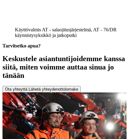
Käyttövalmis AT - salaojitusjärjestelmä, AT - 76/DR
käynnistysyksikkö ja jatkoputki
Tarvitsetko apua?
Keskustele asiantuntijoidemme kanssa
siitä, miten voimme auttaa sinua jo
tänään
Ota yhteyttä
Lähetä yhteydenottolomake