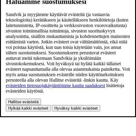
Haluamme suostumuksesi
Sandvik ja myyjämme käyttävät evästeitä (ja vastaavia
teknologioita) kerätäkseen ja käsitelläkseen henkilötietoja (kuten
laitetunnisteita, IP-osoitteita ja verkkosivuston vuorovaikutusta)
sivuston toiminnallisia toimintoja, sivuston suorituskyvyn
analysointia, sisällön mukauttamista ja kohdennettujen mainosten
esittämistä varten. Jotkin evästeet ovat välttämättömiä, eikä niitä
voi poistaa käytöstä, kun taas toisia käytetään vain, jos annat
siihen suostumuksesi. Suostumukseen perustuvat evästeet
auttavat meitä tukemaan Sandvikia ja yksilöimään
sivustokokemuksesi. Voit hyväksyä tai hylätä kaikki tällaiset
evästeet napsauttamalla alla olevaa asianmukaista painiketta. Voit
myös antaa suostumuksen evästeille niiden käyttötarkoituksen
perusteella alla olevan Hallitse evästeitä -linkin kautta. Käy
evästeiden tietosuojakäytäntömme kautta saadaksesi
lisätietoja
evästeiden käytöstä.
Hallitse evästeitä
Hylkää kaikki evästeet
Hyväksy kaikki evästeet