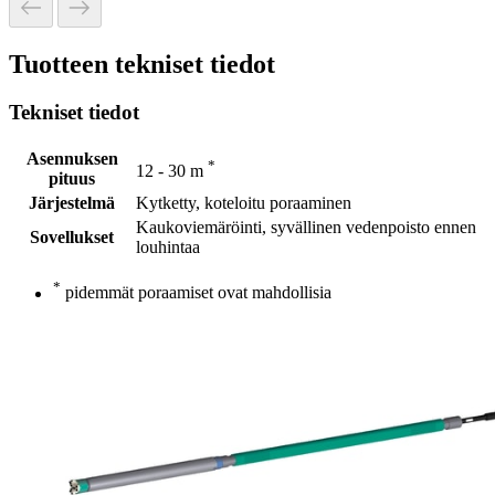
Tuotteen tekniset tiedot
Tekniset tiedot
Asennuksen
*
12 - 30 m
pituus
Järjestelmä
Kytketty, koteloitu poraaminen
Kaukoviemäröinti, syvällinen vedenpoisto ennen
Sovellukset
louhintaa
*
pidemmät poraamiset ovat mahdollisia