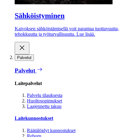
Sähköistyminen
Kaivoksen sähköistämisellä voit parantaa tuottavuutta,
tehokkuutta ja työturvallisuutta. Lue lisää.
Palvelut
Palvelut
Laitepalvelut
Palvelu tilauksesta
Huoltosopimukset
Laajennettu takuu
Laitekunnostukset
Räätälöidyt kunnostukset
Reborn