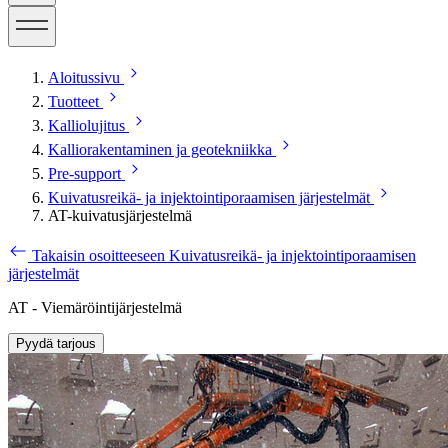
Aloitussivu
Tuotteet
Kalliolujitus
Kalliorakentaminen ja geotekniikka
Pre-support
Kuivatusreikä- ja injektointiporaamisen järjestelmät
AT-kuivatusjärjestelmä
Takaisin osoitteeseen Kuivatusreikä- ja injektointiporaamisen
järjestelmät
AT - Viemäröintijärjestelmä
Pyydä tarjous