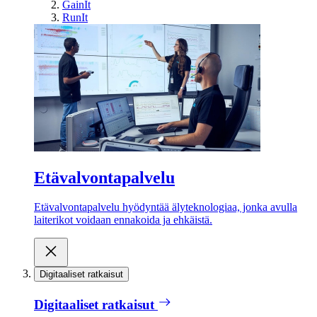
GainIt
RunIt
Etävalvontapalvelu
Etävalvontapalvelu hyödyntää älyteknologiaa, jonka avulla
laiterikot voidaan ennakoida ja ehkäistä.
Digitaaliset ratkaisut
Digitaaliset ratkaisut