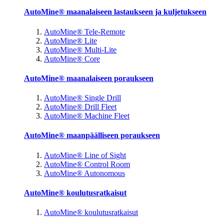
AutoMine® maanalaiseen lastaukseen ja kuljetukseen
AutoMine® Tele-Remote
AutoMine® Lite
AutoMine® Multi-Lite
AutoMine® Core
AutoMine® maanalaiseen poraukseen
AutoMine® Single Drill
AutoMine® Drill Fleet
AutoMine® Machine Fleet
AutoMine® maanpäälliseen poraukseen
AutoMine® Line of Sight
AutoMine® Control Room
AutoMine® Autonomous
AutoMine® koulutusratkaisut
AutoMine® koulutusratkaisut