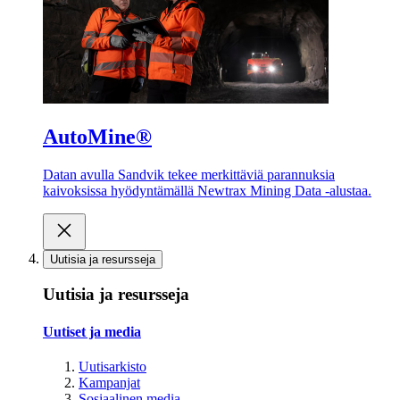
AutoMine®
Datan avulla Sandvik tekee merkittäviä parannuksia
kaivoksissa hyödyntämällä Newtrax Mining Data -alustaa.
Uutisia ja resursseja
Uutisia ja resursseja
Uutiset ja media
Uutisarkisto
Kampanjat
Sosiaalinen media