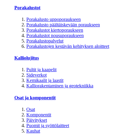
Porakalustot
Porakalusto uppoporaukseen
Porakalusto päältäiskevään poraukseen
Porakalustot kiertoporaukseen
Porakalustot nousuporaukseen
Porakalustopalvelut
Porakalustojen kestävän kehityksen aloitteet
Kalliolujitus
Pultit ja kaapelit
Sideverkot
Kemikaalit ja laastit
Kalliorakentaminen ja geotekniikka
Osat ja komponentit
Osat
Komponentit
Päivitykset
Puomit ja syöttölaitteet
Kauhat