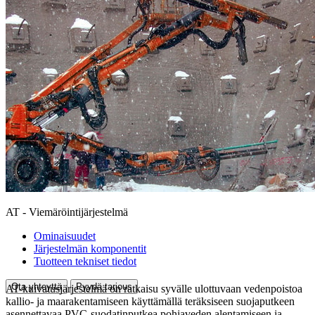
AT - Viemäröintijärjestelmä
Ominaisuudet
Järjestelmän komponentit
Tuotteen tekniset tiedot
Ota yhteyttä
Pyydä tarjous
AT-kuivatusjärjestelmä on ratkaisu syvälle ulottuvaan vedenpoistoa
kallio- ja maarakentamiseen käyttämällä teräksiseen suojaputkeen
asennettavaa PVC-suodatinputkea pohjaveden alentamiseen ja