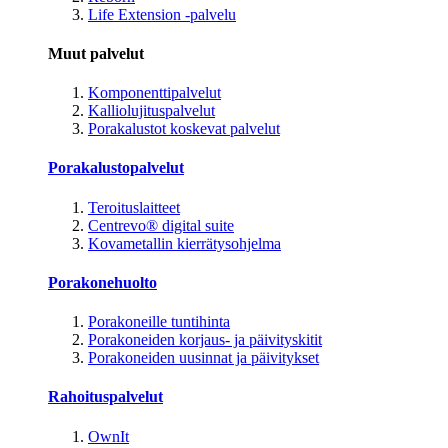
Life Extension -palvelu
Muut palvelut
Komponenttipalvelut
Kalliolujituspalvelut
Porakalustot koskevat palvelut
Porakalustopalvelut
Teroituslaitteet
Centrevo® digital suite
Kovametallin kierrätysohjelma
Porakonehuolto
Porakoneille tuntihinta
Porakoneiden korjaus- ja päivityskitit
Porakoneiden uusinnat ja päivitykset
Rahoituspalvelut
OwnIt