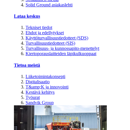
Solid Ground asiakaslehti
Lataa keskus
Tekniset tiedot
Ehdot ja edellytykset
Käyttöturvallisuustiedotteet (SDS)
Turvallisuustiedotteet (SIS)
Turvallisuus- ja kunnossapito-menettelyt
Kiertoporauslaitteiden läpikulkuoppaat
Tietoa meistä
Liiketoimintakonsepti
Digitalisaatio
T&amp;K ja innovointi
Kestävä kehitys
Työurat
Sandvik Group