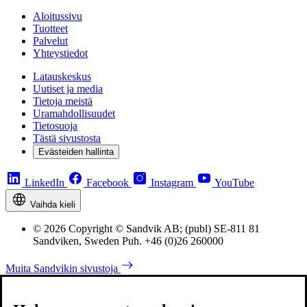
Aloitussivu
Tuotteet
Palvelut
Yhteystiedot
Latauskeskus
Uutiset ja media
Tietoja meistä
Uramahdollisuudet
Tietosuoja
Tästä sivustosta
Evästeiden hallinta
LinkedIn
Facebook
Instagram
YouTube
Vaihda kieli
© 2026 Copyright © Sandvik AB; (publ) SE-811 81
Sandviken, Sweden Puh. +46 (0)26 260000
Muita Sandvikin sivustoja