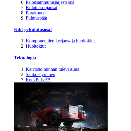
Palonsammutusjärjestelmä
Kulutussuojaosat
Porakoneet
Pultituspäät
Kitit ja kulutusosat
Komponenttien korjaus- ja huoltokitit
Huoltokitit
Teknologia
Kaivostoiminnan tulevaisuus
Sähköistyminen
RockPulse™