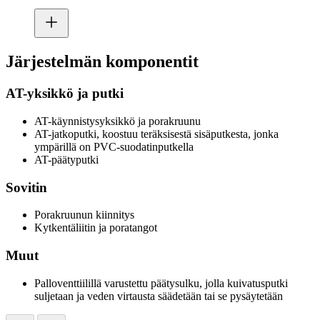
Järjestelmän komponentit
AT-yksikkö ja putki
AT-käynnistysyksikkö ja porakruunu
AT-jatkoputki, koostuu teräksisestä sisäputkesta, jonka
ympärillä on PVC-suodatinputkella
AT-päätyputki
Sovitin
Porakruunun kiinnitys
Kytkentäliitin ja poratangot
Muut
Palloventtiilillä varustettu päätysulku, jolla kuivatusputki
suljetaan ja veden virtausta säädetään tai se pysäytetään