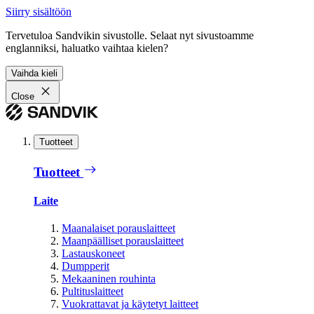
Siirry sisältöön
Tervetuloa Sandvikin sivustolle. Selaat nyt sivustoamme
englanniksi, haluatko vaihtaa kielen?
Vaihda kieli
Close
Tuotteet
Tuotteet
Laite
Maanalaiset porauslaitteet
Maanpäälliset porauslaitteet
Lastauskoneet
Dumpperit
Mekaaninen rouhinta
Pultituslaitteet
Vuokrattavat ja käytetyt laitteet