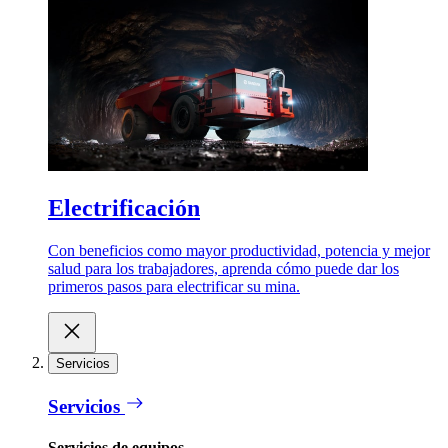
Electrificación
Con beneficios como mayor productividad, potencia y mejor
salud para los trabajadores, aprenda cómo puede dar los
primeros pasos para electrificar su mina.
Servicios
Servicios
Servicios de equipos