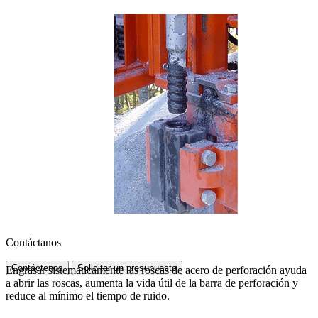
Contáctanos
Contáctenos
Solicitar un presupuesto
Engrasar sistemáticamente las roscas de acero de perforación ayuda
a abrir las roscas, aumenta la vida útil de la barra de perforación y
reduce al mínimo el tiempo de ruido.