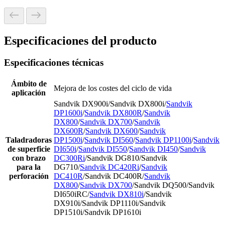
Especificaciones del producto
Especificaciones técnicas
Ámbito de
Mejora de los costes del ciclo de vida
aplicación
Sandvik DX900i/Sandvik DX800i/
Sandvik
DP1600i
/
Sandvik DX800R
/
Sandvik
DX800
/
Sandvik DX700
/
Sandvik
DX600R
/
Sandvik DX600
/
Sandvik
Taladradoras
DP1500i
/
Sandvik DI560
/
Sandvik DP1100i
/
Sandvik
de superficie
DI650i
/
Sandvik DI550
/
Sandvik DI450
/
Sandvik
con brazo
DC300Ri
/Sandvik DG810/Sandvik
para la
DG710/
Sandvik DC420Ri
/
Sandvik
perforación
DC410R
/Sandvik DC400R/
Sandvik
DX800
/
Sandvik DX700
/Sandvik DQ500/Sandvik
DI650iRC/
Sandvik DX810i
/Sandvik
DX910i/Sandvik DP1110i/Sandvik
DP1510i/Sandvik DP1610i