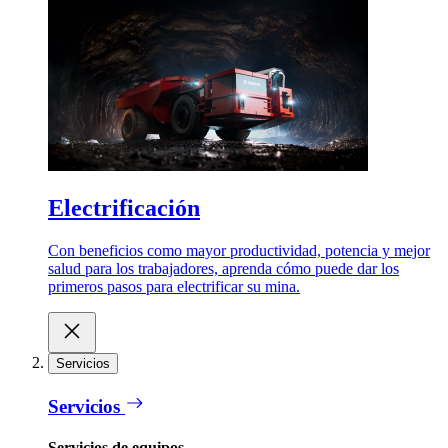
Electrificación
Con beneficios como mayor productividad, potencia y mejor
salud para los trabajadores, aprenda cómo puede dar los
primeros pasos para electrificar su mina.
Servicios
Servicios
Servicios de equipos