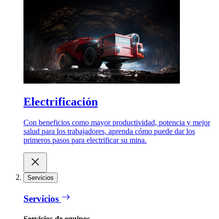
Electrificación
Con beneficios como mayor productividad, potencia y mejor
salud para los trabajadores, aprenda cómo puede dar los
primeros pasos para electrificar su mina.
Servicios
Servicios
Servicios de equipos