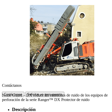
Contáctanos
Contáctenos
Solicitar un presupuesto
Noise Guard – DX reduce las emisiones de ruido de los equipos de
perforación de la serie Ranger™ DX Protector de ruido
Descripción