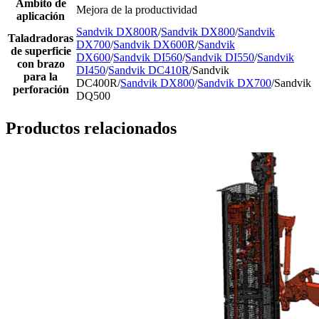
Ámbito de
Mejora de la productividad
aplicación
Sandvik DX800R
/
Sandvik DX800
/
Sandvik
Taladradoras
DX700
/
Sandvik DX600R
/
Sandvik
de superficie
DX600
/
Sandvik DI560
/
Sandvik DI550
/
Sandvik
con brazo
DI450
/
Sandvik DC410R
/Sandvik
para la
DC400R/
Sandvik DX800
/
Sandvik DX700
/Sandvik
perforación
DQ500
Productos relacionados