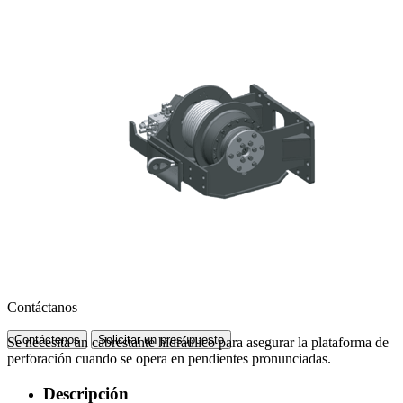
Contáctanos
Contáctenos
Solicitar un presupuesto
Se necesita un cabrestante hidráulico para asegurar la plataforma de
perforación cuando se opera en pendientes pronunciadas.
Descripción