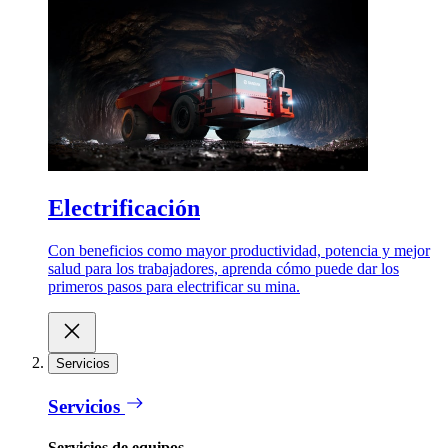
Electrificación
Con beneficios como mayor productividad, potencia y mejor
salud para los trabajadores, aprenda cómo puede dar los
primeros pasos para electrificar su mina.
Servicios
Servicios
Servicios de equipos