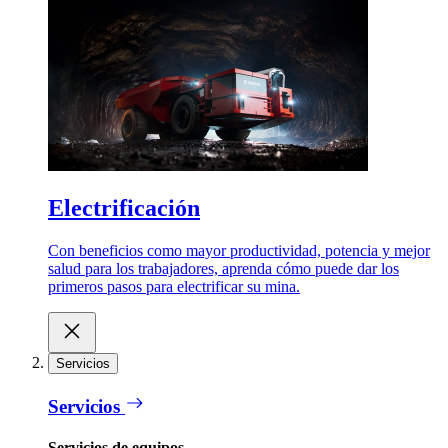
Electrificación
Con beneficios como mayor productividad, potencia y mejor
salud para los trabajadores, aprenda cómo puede dar los
primeros pasos para electrificar su mina.
Servicios
Servicios
Servicios de equipos