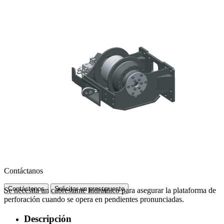
Contáctanos
Contáctenos
Solicitar un presupuesto
Se necesita un cabrestante hidráulico para asegurar la plataforma de
perforación cuando se opera en pendientes pronunciadas.
Descripción