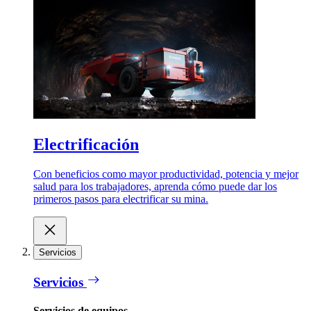
Electrificación
Con beneficios como mayor productividad, potencia y mejor
salud para los trabajadores, aprenda cómo puede dar los
primeros pasos para electrificar su mina.
Servicios
Servicios
Servicios de equipos