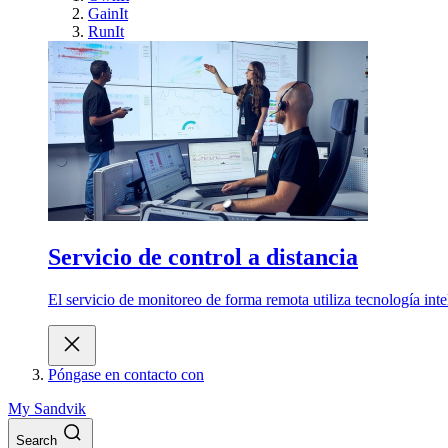
GainIt
RunIt
Servicio de control a distancia
El servicio de monitoreo de forma remota utiliza tecnología int
Póngase en contacto con
My Sandvik
Search