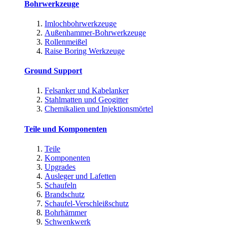
Bohrwerkzeuge
Imlochbohrwerkzeuge
Außenhammer-Bohrwerkzeuge
Rollenmeißel
Raise Boring Werkzeuge
Ground Support
Felsanker und Kabelanker
Stahlmatten und Geogitter
Chemikalien und Injektionsmörtel
Teile und Komponenten
Teile
Komponenten
Upgrades
Ausleger und Lafetten
Schaufeln
Brandschutz
Schaufel-Verschleißschutz
Bohrhämmer
Schwenkwerk