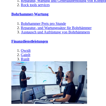
Reparatur, Wartung und Generalüberholung von Kompo
Rock tools services
Bohrhammer-Wartung
Bohrhammer Preis pro Stunde
Reparatur- und Wartungssätze für Bohrhämmer
Austausch und Aufrüstung von Bohrhämmern
Finanzdienstleistungen
OwnIt
GainIt
RunIt