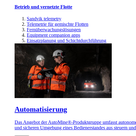
Betrieb und vernetzte Flotte
Sandvik telemetry
Telemetrie für gemischte Flotten
Fernüberwachungslösungen
Equipment companion apps
Einsatzplanung und Schichtdurchführung
Automatisierung
Das Angebot der AutoMine®-Produktgruppe umfasst autonome u
und sicheren Umgebung eines Bedienerstandes aus steuern un