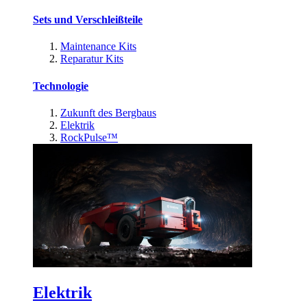
Sets und Verschleißteile
Maintenance Kits
Reparatur Kits
Technologie
Zukunft des Bergbaus
Elektrik
RockPulse™
Elektrik