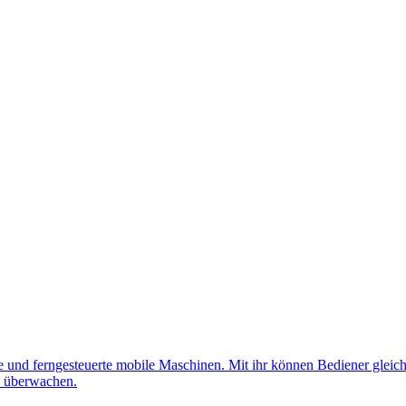
nd ferngesteuerte mobile Maschinen. Mit ihr können Bediener gleichz
d überwachen.