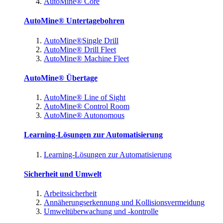
AutoMine® Core
AutoMine® Untertagebohren
AutoMine®Single Drill
AutoMine® Drill Fleet
AutoMine® Machine Fleet
AutoMine® Übertage
AutoMine® Line of Sight
AutoMine® Control Room
AutoMine® Autonomous
Learning-Lösungen zur Automatisierung
Learning-Lösungen zur Automatisierung
Sicherheit und Umwelt
Arbeitssicherheit
Annäherungserkennung und Kollisionsvermeidung
Umweltüberwachung und -kontrolle