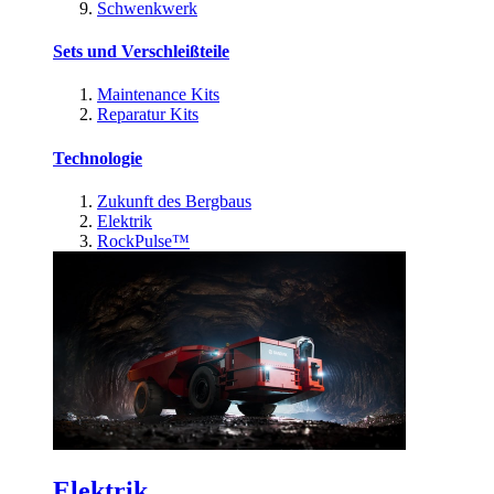
Schwenkwerk
Sets und Verschleißteile
Maintenance Kits
Reparatur Kits
Technologie
Zukunft des Bergbaus
Elektrik
RockPulse™
Elektrik