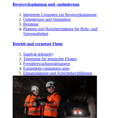
Bergwerksplanung und -optimierung
Integrierte Lösungen zur Bergwerksplanung
Optimierung und Simulation
Beratung
Planung und Berichterstattung für Bohr- und
Sprengarbeiten
Betrieb und vernetzte Flotte
Sandvik telemetry
Telemetrie für gemischte Flotten
Fernüberwachungslösungen
Equipment companion apps
Einsatzplanung und Schichtdurchführung