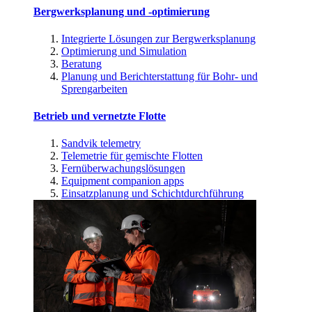
Bergwerksplanung und -optimierung
Integrierte Lösungen zur Bergwerksplanung
Optimierung und Simulation
Beratung
Planung und Berichterstattung für Bohr- und
Sprengarbeiten
Betrieb und vernetzte Flotte
Sandvik telemetry
Telemetrie für gemischte Flotten
Fernüberwachungslösungen
Equipment companion apps
Einsatzplanung und Schichtdurchführung