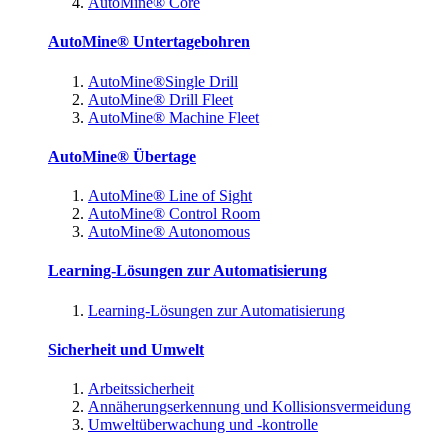
AutoMine® Core
AutoMine® Untertagebohren
AutoMine®Single Drill
AutoMine® Drill Fleet
AutoMine® Machine Fleet
AutoMine® Übertage
AutoMine® Line of Sight
AutoMine® Control Room
AutoMine® Autonomous
Learning-Lösungen zur Automatisierung
Learning-Lösungen zur Automatisierung
Sicherheit und Umwelt
Arbeitssicherheit
Annäherungserkennung und Kollisionsvermeidung
Umweltüberwachung und -kontrolle