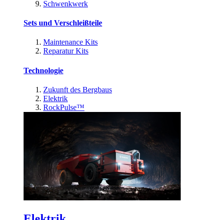
Schwenkwerk
Sets und Verschleißteile
Maintenance Kits
Reparatur Kits
Technologie
Zukunft des Bergbaus
Elektrik
RockPulse™
Elektrik