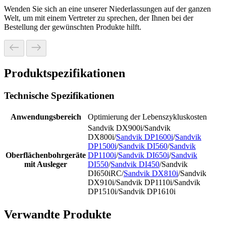
Wenden Sie sich an eine unserer Niederlassungen auf der ganzen
Welt, um mit einem Vertreter zu sprechen, der Ihnen bei der
Bestellung der gewünschten Produkte hilft.
Produktspezifikationen
Technische Spezifikationen
Anwendungsbereich
Optimierung der Lebenszykluskosten
Sandvik DX900i/Sandvik
DX800i/
Sandvik DP1600i
/
Sandvik
DP1500i
/
Sandvik DI560
/
Sandvik
Oberflächenbohrgeräte
DP1100i
/
Sandvik DI650i
/
Sandvik
mit Ausleger
DI550
/
Sandvik DI450
/Sandvik
DI650iRC/
Sandvik DX810i
/Sandvik
DX910i/Sandvik DP1110i/Sandvik
DP1510i/Sandvik DP1610i
Verwandte Produkte