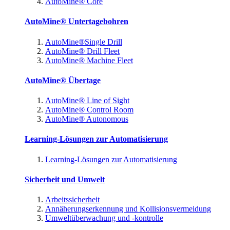
AutoMine® Core
AutoMine® Untertagebohren
AutoMine®Single Drill
AutoMine® Drill Fleet
AutoMine® Machine Fleet
AutoMine® Übertage
AutoMine® Line of Sight
AutoMine® Control Room
AutoMine® Autonomous
Learning-Lösungen zur Automatisierung
Learning-Lösungen zur Automatisierung
Sicherheit und Umwelt
Arbeitssicherheit
Annäherungserkennung und Kollisionsvermeidung
Umweltüberwachung und -kontrolle