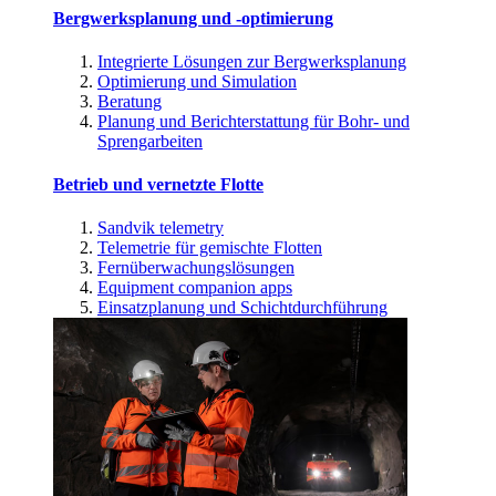
Bergwerksplanung und -optimierung
Integrierte Lösungen zur Bergwerksplanung
Optimierung und Simulation
Beratung
Planung und Berichterstattung für Bohr- und
Sprengarbeiten
Betrieb und vernetzte Flotte
Sandvik telemetry
Telemetrie für gemischte Flotten
Fernüberwachungslösungen
Equipment companion apps
Einsatzplanung und Schichtdurchführung