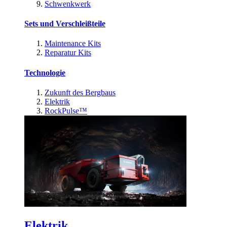
Schwenkwerk
Sets und Verschleißteile
Maintenance Kits
Reparatur Kits
Technologie
Zukunft des Bergbaus
Elektrik
RockPulse™
Elektrik